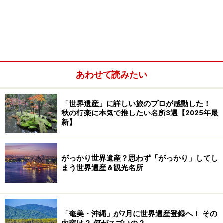
あわせて読みたい
聖母マリアの生涯を描いた北ファサードのバラ窓と、その下
には5連ランセット窓
「世界遺産」に詳しい旅のプロが感動した！
すなおに、すなおに――
秋の行楽に本気で推したい名所3選【2025年最
新】
宗教建造物に入っていつも心掛けていること。何も考え
ず、このシャルトル大聖堂を眺めてみよう。
がっかり世界遺産？思わず「がっかり」してし
上へ上へ――
まう世界遺産＆観光名所
外からその姿を眺めるとフワリといまにも飛び立ちそう
な勢いを感じ、中に入って全体を見渡せば身体がスーっ
と空へと吸い上げられるような錯覚を起こす。
「奄美・沖縄」が7月に世界遺産登録へ！ その
内容は？ 何がスゴいの？