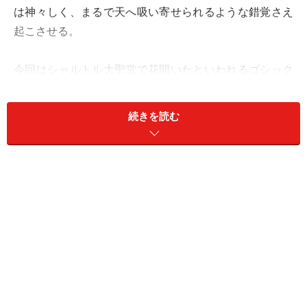
は神々しく、まるで天へ吸い寄せられるような錯覚さえ
起こさせる。
今回はシャルトル大聖堂で花開いたといわれるゴシック
建築の基礎知識を解説しつつ、シャルトル大聖堂の魅力
と歴史を紹介しよう。
続きを読む
天へと翔けるシャルトル大聖堂