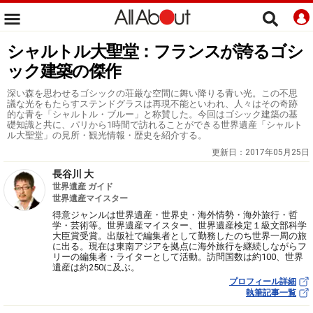
シャルトル大聖堂：フランスが誇るゴシ
ック建築の傑作
深い森を思わせるゴシックの荘厳な空間に舞い降りる青い光。この不思
議な光をもたらすステンドグラスは再現不能といわれ、人々はその奇跡
的な青を「シャルトル・ブルー」と称賛した。今回はゴシック建築の基
礎知識と共に、パリから1時間で訪れることができる世界遺産「シャルト
ル大聖堂」の見所・観光情報・歴史を紹介する。
更新日：
2017年05月25日
長谷川 大
世界遺産 ガイド
世界遺産マイスター
得意ジャンルは世界遺産・世界史・海外情勢・海外旅行・哲
学・芸術等。世界遺産マイスター、世界遺産検定１級文部科学
大臣賞受賞。出版社で編集者として勤務したのち世界一周の旅
に出る。現在は東南アジアを拠点に海外旅行を継続しながらフ
リーの編集者・ライターとして活動。訪問国数は約100、世界
遺産は約250に及ぶ。
プロフィール詳細
執筆記事一覧