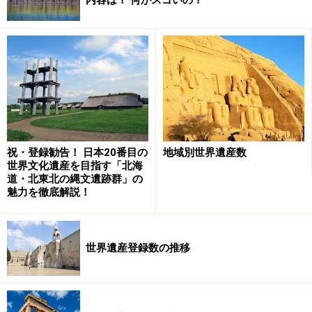
南ファサード。ファサードは建物正面部分のことで、西・
南・北の各ファサードに巨大なバラ窓が設けられている
上へ上へ。天へ天へ。
カテドラル（大聖堂／ドゥオーモ）とは、一定の区域を
司るカトリック教会の司教が座る椅子＝カテドラが置か
れた教会堂のことをいう。ヨーロッパや旧ヨーロッパ植
祝・登録勧告！ 日本20番目の
地域別世界遺産数
世界文化遺産を目指す「北海
民地の都市には必ず中心にカテドラルがあり、一帯を睥
道・北東北の縄文遺跡群」の
睨するようにそびえている。
魅力を徹底解説！
カテドラルの主な役割はふたつ。ひとつは地域一帯を束
ねること。そしてもうひとつ。神と交流すること。
世界遺産登録数の推移
シャルトル大聖堂とゴシック建築