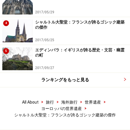
は、建物をより高くすると同時に壁を大きく減らすこと
に成功し、結果それまでの建築に比べて何倍もの光を取
2017/05/29
り込むことに成功した。
シャルトル大聖堂：フランスが誇るゴシック建築
4
の傑作
ゴシック建築である。
2017/05/25
※記事内容は執筆時点のものです。最新の内容をご確認くださ
エディンバラ：イギリスが誇る歴史・文芸・幽霊
5
い。
の町
※海外を訪れる際には最新情報の入手に努め、「
外務省 海外安全
ホームページ
」を確認するなど、安全確保に十分注意を払ってく
ださい。
2017/09/27
ランキングをもっと見る
次のページへ
1
/
5
>
>
>
>
All About
旅行
海外旅行
世界遺産
>
ヨーロッパの世界遺産
シャルトル大聖堂：フランスが誇るゴシック建築の傑作