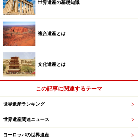
世界遺産の基礎知識
有名な「美しき絵ガラスの聖母」。聖母が着ているのがこの
大聖堂に収められているという聖衣サンクタ・カミシア
複合遺産とは
シャルトル大聖堂の身廊（教会堂中央部分の建物。ネイ
ヴ）で、信徒席に腰かけてこの建物を全身で感じてみよ
う。まず、上へ上へ、天へ天へと見る者を引き上げる不
文化遺産とは
思議な力を感ぜずにはいられないはずだ。
それともうひとつ。その不思議な色彩。
この記事に関連するテーマ
まるで森の中の木漏れ日のような、やさしいやさしい
世界遺産ランキング
光。見上げるほどの位置にあるクリアストーリー（高
世界遺産関連ニュース
窓）のカラフルなステンドグラスには、それほど明るく
はないものの、様々な色彩が舞うようにたわむている。
ヨーロッパの世界遺産
白いステンドグラスからはすべてを浄化するような鋭い