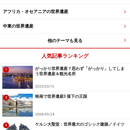
光。赤いステンドグラスからは精気が伝わってくるよう
アフリカ・オセアニアの世界遺産
な温かな光。そして全体は清浄な青で統一されている。
中東の世界遺産
シャルトルブルーが神々しい主祭壇のステンドグラス
他のテーマも見る
「はじめに神は天と地とを創造された。地には形なく、
人気記事ランキング
虚しく、闇と神の霊が水面を覆っていた。神は『光あ
れ』といわれた。すると光が現れた。神はその光を見
がっかり世界遺産？思わず「がっかり」してしま
1
う世界遺産＆観光名所
て、『よし』といわれた」（『新約聖書』「創世記」よ
り）
2023/03/15
映画で世界遺産3 落下の王国
2
光とはすなわち神。だから教会堂はいつの時代もこの光
を表現するために様々な工夫を凝らしてきた。10世紀前
2008/09/24
後から、より多くの光を求めてそれまでの建築様式を一
新するまったく新しい建築様式が発明された。その様式
ケルン大聖堂：世界最大のゴシック建築／ドイツ
3