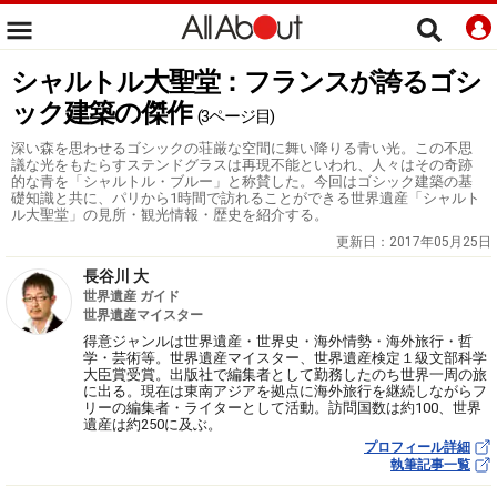
シャルトル大聖堂：フランスが誇るゴシ
ック建築の傑作
(3ページ目)
深い森を思わせるゴシックの荘厳な空間に舞い降りる青い光。この不思
議な光をもたらすステンドグラスは再現不能といわれ、人々はその奇跡
的な青を「シャルトル・ブルー」と称賛した。今回はゴシック建築の基
礎知識と共に、パリから1時間で訪れることができる世界遺産「シャルト
ル大聖堂」の見所・観光情報・歴史を紹介する。
更新日：
2017年05月25日
長谷川 大
世界遺産 ガイド
世界遺産マイスター
得意ジャンルは世界遺産・世界史・海外情勢・海外旅行・哲
学・芸術等。世界遺産マイスター、世界遺産検定１級文部科学
大臣賞受賞。出版社で編集者として勤務したのち世界一周の旅
に出る。現在は東南アジアを拠点に海外旅行を継続しながらフ
リーの編集者・ライターとして活動。訪問国数は約100、世界
遺産は約250に及ぶ。
プロフィール詳細
執筆記事一覧