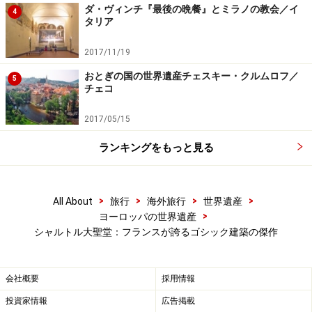
ダ・ヴィンチ『最後の晩餐』とミラノの教会／イ
4
タリア
2017/11/19
おとぎの国の世界遺産チェスキー・クルムロフ／
5
チェコ
2017/05/15
ランキングをもっと見る
>
>
>
>
All About
旅行
海外旅行
世界遺産
>
ヨーロッパの世界遺産
シャルトル大聖堂：フランスが誇るゴシック建築の傑作
会社概要
採用情報
投資家情報
広告掲載