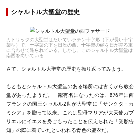
シャルトル大聖堂の歴史
カトリックの大聖堂はたいていラテン十字形（下が長い十字
架型）で、十字架の下を日没の西、十字架の頭を日が昇る東
に合わせて造られている。しかし、このシャルトル大聖堂は
南西を向いている
さて、シャルトル大聖堂の歴史を振り返ってみよう。
もともとシャルトル大聖堂のある場所には古くから教会
堂があったようだ。一躍有名になったのは、876年に西
フランクの国王シャルル2世が大聖堂に「サンクタ・カ
ミシア」を贈って以来。これは聖母マリアが大天使ガブ
リエルにイエスを身ごもったことを伝えられた「受胎告
知」の際に着ていたといわれる青色の聖衣だ。