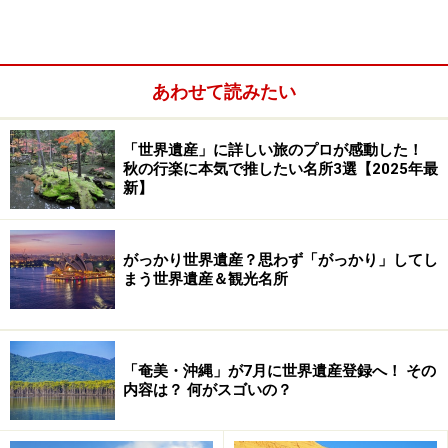
ここでは、以下の5分野の世界遺産が多すぎるとして、
この不均衡を是正するために新たな価値観を持って世界
遺産を見直していこうという宣言がなされた。
あわせて読みたい
「世界遺産」に詳しい旅のプロが感動した！
秋の行楽に本気で推したい名所3選【2025年最
ヨーロッパの物件
新】
都市と信仰に関する物件
キリスト教に関する物件
がっかり世界遺産？思わず「がっかり」してし
まう世界遺産＆観光名所
先史時代と20世紀以外の物件
優品としての建築物件
そして、現時点で研究が進んでおり、新たに世界遺産と
「奄美・沖縄」が7月に世界遺産登録へ！ その
しての価値を見出し保護するよう以下の種別が提示され
内容は？ 何がスゴいの？
た。