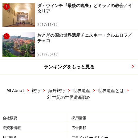
ダ・ヴィンチ『最後の晩餐』とミラノの教会／イ
4
タリア
2017/11/19
おとぎの国の世界遺産チェスキー・クルムロフ／
5
チェコ
2017/05/15
ランキングをもっと見る
>
>
>
>
>
All About
旅行
海外旅行
世界遺産
世界遺産とは
21世紀の世界遺産戦略
会社概要
採用情報
投資家情報
広告掲載
利用規約
プライバシーポリシー