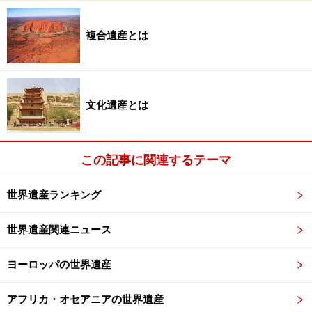
世界遺産の登録数やその内容は毎年活発に論議され、少
しずつ形を変えている。今後も注目していく必要がある
複合遺産とは
ようだ。
文化遺産とは
＜世界遺産の数と国別ランキング＞
世界遺産ってどれくらいあるの？
この記事に関連するテーマ
世界遺産登録数の推移
世界遺産ランキング
地域別世界遺産数
世界遺産登録数 国別ランキング
世界遺産関連ニュース
ヨーロッパの世界遺産
※記事内容は執筆時点のものです。最新の内容をご確認くださ
い。
※海外を訪れる際には最新情報の入手に努め、「
外務省 海外安全
アフリカ・オセアニアの世界遺産
ホームページ
」を確認するなど、安全確保に十分注意を払ってく