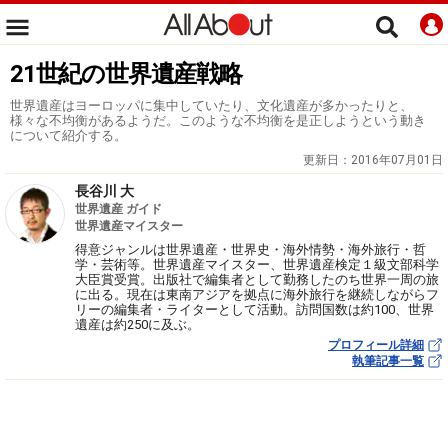
21世紀の世界遺産戦略
世界遺産はヨーロッパに集中していたり、文化遺産が多かったりと、
様々な不均衡があるようだ。このような不均衡を是正しようという動き
について紹介する。
更新日：
2016年07月01日
長谷川 大
世界遺産 ガイド
世界遺産マイスター
得意ジャンルは世界遺産・世界史・海外情勢・海外旅行・哲
学・芸術等。世界遺産マイスター、世界遺産検定１級文部科学
大臣賞受賞。出版社で編集者として勤務したのち世界一周の旅
に出る。現在は東南アジアを拠点に海外旅行を継続しながらフ
リーの編集者・ライターとして活動。訪問国数は約100、世界
遺産は約250に及ぶ。
プロフィール詳細
執筆記事一覧