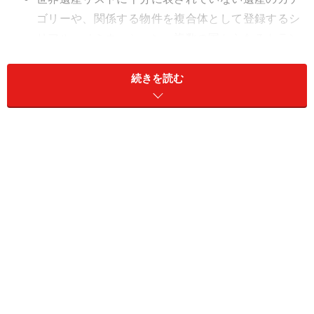
ゴリーや、関係する物件を複合体として登録するシ
リアル・ノミネーション、複数の国からなるトラン
ス・バウンダリー・サイトなどに焦点をあてる
続きを読む
無形遺産が多い非先進国にかんがみ無形文化遺産条
約を発効させる
20世紀建築を代表するヴァルター・グロピウス設計のバウハ
ウス、デッサウ校。ドイツの世界遺産「ワイマールとデッサ
ウのバウハウスとその関連遺産群」登録物件だ
1994年にはそのひとつの指針として「世界遺産一覧表に
おける不均衡の是正及び代表性・信頼性の確保のための
グローバルストラテジー（The Global Strategy for a
Balanced, Representative and Credible World Heritage
List)」が採択されている。