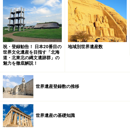
産業遺産
20世紀建築
文化的景観
文化的景観、産業遺産両面が評価された「石見銀山遺跡とそ
祝・登録勧告！ 日本20番目の
地域別世界遺産数
の文化的景観」
世界文化遺産を目指す「北海
道・北東北の縄文遺跡群」の
最近登録された日本の世界遺産や、あるいは今後世界遺
魅力を徹底解説！
産を目指す暫定リスト記載の物件はこの3つを掲げるも
のが多く、たとえば2004年登録の「紀伊山地の霊場と参
世界遺産登録数の推移
詣道」は文化的景観、2007年登録の「石見銀山遺跡とそ
の文化的景観」は文化的景観と産業遺産、暫定リストの
中では「富士山」が文化的景観、「富岡製糸場と絹産業
遺産群」は産業遺産、「国立西洋美術館本館」は20世紀
世界遺産の基礎知識
建築を前面に押し出している。