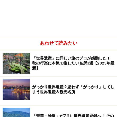
あわせて読みたい
こちらもサン・ヴィターレ聖堂のモザイク。中央に描かれて
いるのは『旧約聖書』の「創世記」にあるアブラハムの饗応
とイサクの燔祭（はんさい）。神はアブラハムの信仰を試す
「世界遺産」に詳しい旅のプロが感動した！
ために息子イサクを生け贄に捧げることを命じ、実行する直
秋の行楽に本気で推したい名所3選【2025年最
前にその手を止めた
新】
がっかり世界遺産？思わず「がっかり」してし
モザイクの拡大図。石やガラスの欠片を貼り合わせて造られ
まう世界遺産＆観光名所
ている
ラヴェンナにはおよそ1500年前に築かれた壮麗な装飾壁
画が残されている。金銀や各種原色で彩られたその色彩
「奄美・沖縄」が7月に世界遺産登録へ！ その