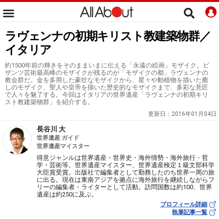
ラヴェンナの初期キリスト教建築物群／
イタリア
約1500年前の輝きをそのままいまに伝える「永遠の絵画」モザイク。ビ
ザンツ芸術最高峰のモザイクが残るのが「モザイクの都」ラヴェンナの
教会群だ。金を多用した豪壮なモザイクから、星々や動植物を描いた癒
しのモザイク、聖人や皇帝を描いた歴史的なモザイクまで、多彩な意匠
で人々を魅了する。今回はイタリアの世界遺産「ラヴェンナの初期キリ
スト教建築物群」を紹介する。
更新日：
2016年01月04日
長谷川 大
世界遺産 ガイド
世界遺産マイスター
得意ジャンルは世界遺産・世界史・海外情勢・海外旅行・哲
学・芸術等。世界遺産マイスター、世界遺産検定１級文部科学
大臣賞受賞。出版社で編集者として勤務したのち世界一周の旅
に出る。現在は東南アジアを拠点に海外旅行を継続しながらフ
リーの編集者・ライターとして活動。訪問国数は約100、世界
遺産は約250に及ぶ。
プロフィール詳細
執筆記事一覧