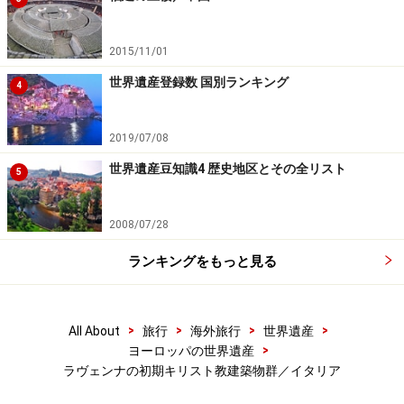
この頃ラヴェンナはランゴバルド王国に占領され、その
2015/11/01
後フランク王国が奪還してローマ教皇に寄進したため教
世界遺産登録数 国別ランキング
4
皇領となっており、イコノクラスムから免れることがで
きた。こうしてラヴェンナはビザンツ芸術を当時のまま
2019/07/08
に残す「モザイクの都」と称されることになる。
世界遺産豆知識4 歴史地区とその全リスト
5
2008/07/28
※記事内容は執筆時点のものです。最新の内容をご確認くださ
い。
ランキングをもっと見る
※海外を訪れる際には最新情報の入手に努め、「
外務省 海外安全
ホームページ
」を確認するなど、安全確保に十分注意を払ってく
ださい。
>
>
>
>
All About
旅行
海外旅行
世界遺産
>
ヨーロッパの世界遺産
次のページへ
1
/
4
ラヴェンナの初期キリスト教建築物群／イタリア