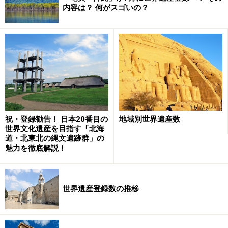
は鮮やかで、つい最近造られたもののよう。いったいな
内容は？ 何がスゴいの？
ぜ？
理由はそれが「永遠の絵画」と呼ばれるモザイクだか
ら。モザイクとは石や陶磁器、ガラス、貝殻等の破片を
貼り付けて描く美術手法。そのため5～6世紀に生み出さ
れた輝きは色あせることなく現在に伝えられている。
祝・登録勧告！ 日本20番目の
地域別世界遺産数
破片は立体的な膨らみを持ち、光をよく反射する。太陽
世界文化遺産を目指す「北海
が動くごとに、あるいは歩いて角度が変わるたびにキラ
道・北東北の縄文遺跡群」の
魅力を徹底解説！
キラ輝いて、あでやかな色彩で人々を魅了する。イタリ
アのローマやポンペイにはローマ時代のモザイクが残さ
れているが、意匠は単調で色彩も少々地味。このモザイ
世界遺産登録数の推移
クを芸術の域にまで高めたのがビザンツ芸術なのだ。