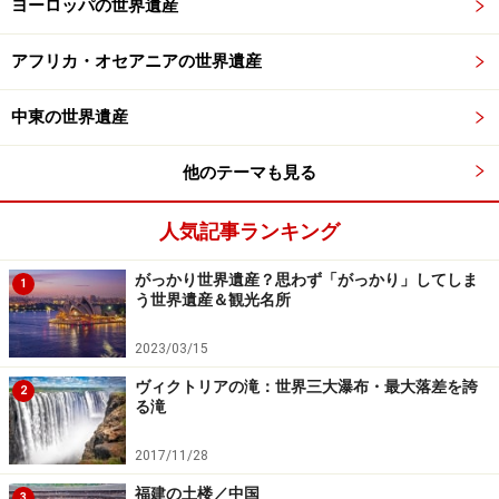
ヨーロッパの世界遺産
アフリカ・オセアニアの世界遺産
サン・ヴィターレ聖堂。モザイクや大理石で覆われた内装に
反して、外装はレンガがむき出してシンプルだ。八角形・二
階建ての造りは当時非常に珍しかった
中東の世界遺産
この時代のモザイクが特別華やかなのはガラスを多用し
他のテーマも見る
たため。ガラスによって輝きと濃淡表現がより豊かにな
り、表現の幅は大きく広がった。しかもガラスの滑らか
人気記事ランキング
な面を利用するのではなく、ガラスを割った断面の方を
表に出して複雑な光沢を表現した。
がっかり世界遺産？思わず「がっかり」してしま
1
う世界遺産＆観光名所
こうした初期ビザンツ芸術の中心となったのが首都コン
2023/03/15
スタンティノープル（現在のイスタンブール）や西ロー
ヴィクトリアの滝：世界三大瀑布・最大落差を誇
2
マ帝国の首都だったラヴェンナだ。しかし、8～9世紀に
る滝
出された聖像禁止令とイコノクラスム（聖像破壊運動）
2017/11/28
によって人物像は禁止され、コンスタンティノープルの
モザイクの多くが破壊されてしまう。
福建の土楼／中国
3