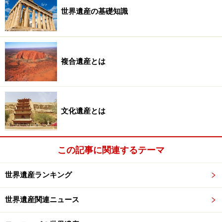
世界遺産の基礎知識
モザイクの都ラヴェンナ
複合遺産とは
ガッラ・プラキディア廟のモザイク。サン・ヴィターレ聖堂
の荘厳なモザイクとは異なり、青で統一された静かでやさし
げな意匠が魅力的だ
文化遺産とは
キリスト教は偶像崇拝を禁じるユダヤ教から生まれた宗
教であるため、彫刻や絵画はしばしば禁止されてきた
し、いまだ禁じる教派もある。5～6世紀のビザンツ帝国
この記事に関連するテーマ
（東ローマ帝国）初期、そんなストイックなキリスト教
芸術は自由なギリシア芸術と融合し、『聖書』等によっ
世界遺産ランキング
て伝えられるさまざまな神話や物語がモザイクによって
世界遺産関連ニュース
生き生きと描き出された。