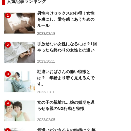
人気記事ランキング
男性向けセックスの心得！女性
1
を虜にし、愛を感じあうための
ルール
2023/02/18
手放せない女性になるには？1回
2
やったら終わりの女性との違い
2023/10/11
勘違いおばさんの痛い特徴と
3
は？「年齢より若く見えるんで
す」
2023/11/11
女の子の親離れ…娘の婚期を遅
4
らせる親のNG行動と特徴
2023/02/05
気遣いができる人の特徴は？ 毎