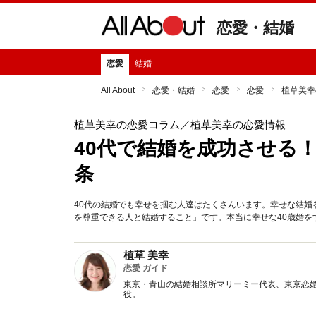
恋愛・結婚
恋愛
結婚
All About
恋愛・結婚
恋愛
恋愛
植草美幸
植草美幸の恋愛コラム
／植草美幸の恋愛情報
40代で結婚を成功させる！
条
40代の結婚でも幸せを掴む人達はたくさんいます。幸せな結
を尊重できる人と結婚すること」です。本当に幸せな40歳婚を
植草 美幸
恋愛 ガイド
東京・青山の結婚相談所マリーミー代表、東京恋
役。