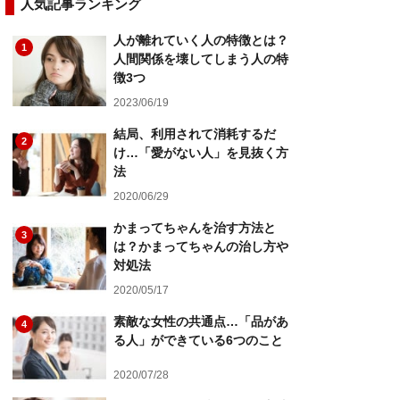
人気記事ランキング
人が離れていく人の特徴とは？
1
人間関係を壊してしまう人の特
徴3つ
2023/06/19
結局、利用されて消耗するだ
2
け…「愛がない人」を見抜く方
法
2020/06/29
かまってちゃんを治す方法と
3
は？かまってちゃんの治し方や
対処法
2020/05/17
素敵な女性の共通点…「品があ
4
る人」ができている6つのこと
2020/07/28