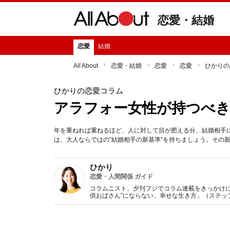
恋愛・結婚
恋愛
結婚
All About
恋愛・結婚
恋愛
恋愛
ひかりの
ひかりの恋愛コラム
アラフォー女性が持つべき
年を重ねれば重ねるほど、人に対して目が肥える分、結婚相手
は、大人ならではの”結婚相手の新基準”を持ちましょう。その
ひかり
恋愛・人間関係 ガイド
コラムニスト。夕刊フジでコラム連載をきっかけに
供おばさん”にならない、幸せな生き方」（ステッ
子」に変わる方法』（KADOKAWA/中経出版)など