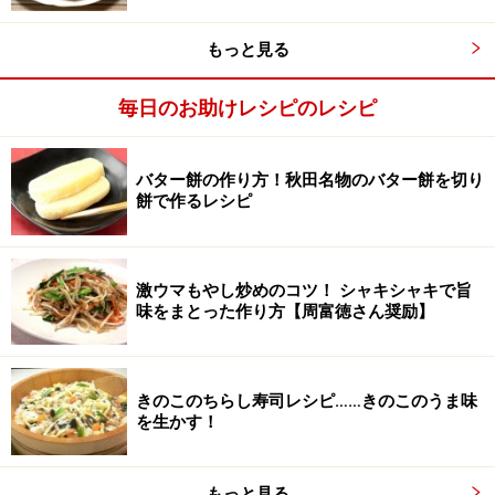
もっと見る
毎日のお助けレシピのレシピ
バター餅の作り方！秋田名物のバター餅を切り
餅で作るレシピ
激ウマもやし炒めのコツ！ シャキシャキで旨
味をまとった作り方【周富徳さん奨励】
野菜をのせて巻く
3
肉の上に野菜を平らにのせて、手前から向こう側へ巻い
ていく。
きのこのちらし寿司レシピ……きのこのうま味
を生かす！
もっと見る