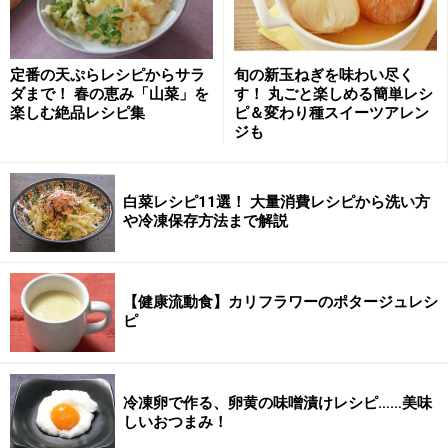
野菜のササミ巻き巻きの作り方・手順
■
彩り野菜のササミ巻き巻きを作る
定番の天ぷらレシピからサラ
旬の新玉ねぎを味わい尽く
野菜は長さを合わせて細く切る
1
ダまで！ 春の恵み「山菜」を
す！ 丸ごと楽しめる簡単レシ
楽しむ絶品レシピ集
ピ＆変わり種スイーツアレン
パプリカは細く切る。ニラと豆苗は2～3等分に切る。
ジも
白菜レシピ11選！ 大量消費レシピから洗い方
や冷凍保存方法まで解説
【健康流動食】カリフラワーのポタージュレシ
ピ
冷凍卵で作る、卵黄の味噌漬けレシピ……美味
しいおつまみ！