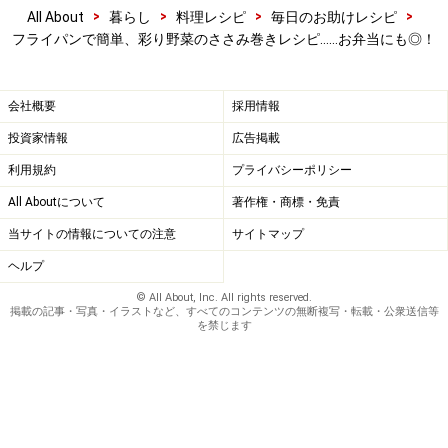
>
>
>
>
All About
暮らし
料理レシピ
毎日のお助けレシピ
他の野菜も巻く
5
フライパンで簡単、彩り野菜のささみ巻きレシピ……お弁当にも◎！
他の野菜も、同様に巻いていく。
会社概要
採用情報
投資家情報
広告掲載
利用規約
プライバシーポリシー
All Aboutについて
著作権・商標・免責
当サイトの情報についての注意
サイトマップ
ヘルプ
© All About, Inc. All rights reserved.
掲載の記事・写真・イラストなど、すべてのコンテンツの無断複写・転載・公衆送信等
を禁じます