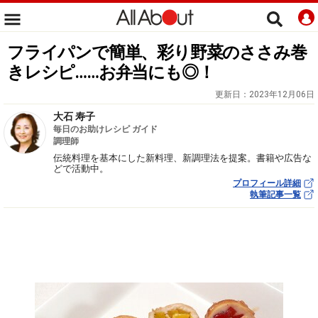
フライパンで簡単、彩り野菜のささみ巻
きレシピ……お弁当にも◎！
更新日：
2023年12月06日
大石 寿子
毎日のお助けレシピ ガイド
調理師
伝統料理を基本にした新料理、新調理法を提案。書籍や広告な
どで活動中。
プロフィール詳細
執筆記事一覧