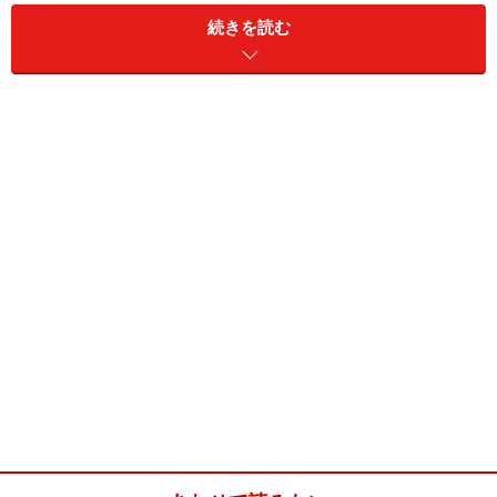
続きを読む
野菜のササミ巻き巻き(2～4人分)
■
主な材料
鶏ささみ
4枚
豆苗
1/4パック
にら
1/4わ
パプリカ
黄色と赤を1/2個ずつ
■
調味料
水
50cc
醤油
大さじ2