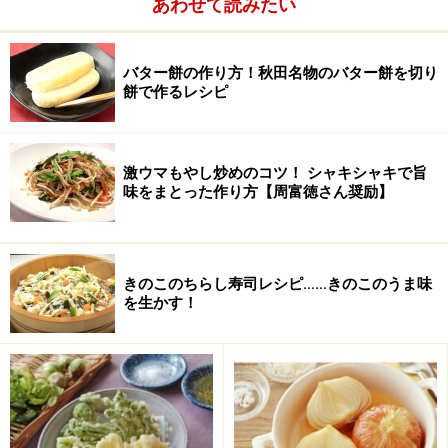
あわせて読みたい
みりん
大さじ2
砂糖
小さじ2/3
バター餅の作り方！秋田名物のバター餅を切り
餅で作るレシピ
酢
小さじ1/2
激ウマもやし炒めのコツ！ シャキシャキで旨
味をまとった作り方【周富徳さん奨励】
きのこのちらし寿司レシピ……きのこのうま味
を生かす！