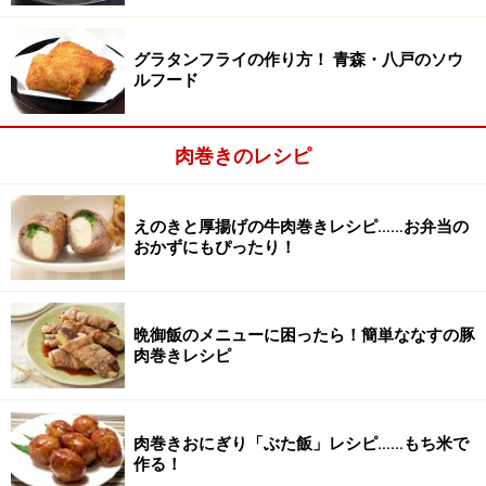
グラタンフライの作り方！ 青森・八戸のソウ
ルフード
肉巻きのレシピ
ササミはスジを取って、観音開きにする
2
えのきと厚揚げの牛肉巻きレシピ……お弁当の
ササミはスジを取り、真ん中に包丁を入れ、左右に切り
おかずにもぴったり！
進んで開き、塩コショウする。
晩御飯のメニューに困ったら！簡単ななすの豚
肉巻きレシピ
肉巻きおにぎり「ぶた飯」レシピ……もち米で
作る！