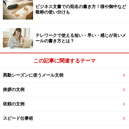
ビジネス文書での宛名の書き方！様や御中など
敬称の使い分けも
ビジネスシーンで見かけた「CCメール」の
使い方
テレワークで使える短い・早い・感じが良いメ
ールの書き方とは？
ガイドは仕事柄、いろいろな企業のメールを読ませても
らうことがあります。すると、次のような言葉が社内用
語となっているところがありました。はじめは意味不明
この記事に関連するテーマ
でしたが、次のようなシーンで使われているようです。
異動シーズンに使うメール文例
■「横から失礼します」
挨拶の文例
「横から失礼します」は、メールを「CC」で受信した人
が、返信して意見を言うときなどに使うビジネスメール
依頼の文例
での表現です。「横から失礼します」で始まるメール
は、「お言葉を返すようですが」のごとく反対意見を言
スピード仕事術
ったり、アドバイスしたりするときの前置きや挨拶だそ