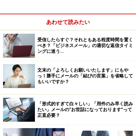
あわせて読みたい
受信したらすぐ？それともある程度時間を置く
べき？「ビジネスメール」の適切な返信タイミ
ングに迷う…
文末の「よろしくお願いいたします」にもや
っ！勝手にメールの「結びの言葉」を省略して
もいいですか？
「CC」はカーボン・コピーの略で、当事者以外でメール
の情報を共有すべき人があてはまります。例えば、社内
「形式的すぎて白々しい」「用件のみ早く読み
の上司や同僚へ報連相、または社外を含めて関係者との
たい」メールの“お世話になっております”って
正直必要？
情報共有といったところでしょう。次に「宛先（TO)」
との違いを整理してみます。