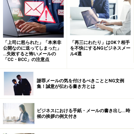
「宛先（TO)」……当事者、行動を起こしてほしい人、返
信してほしい人
「CC」……関係者、情報を共有してほしい人
まずは、この２つの違いを踏まえることが大切ですね。
「上司に怒られた」「本来非
「再三にわたり」はOK？相手
公開なのに送ってしまった」
を不快にするNGビジネスメー
そのうえで誰を「宛先」にし、誰を「CC」にするのか、
…失敗すると怖いメールの
ル4選
判断が必要です。なお、「CC」で受信した人は、基本的
「CC・BCC」の注意点
に返信の義務はありません。
謝罪メールの気を付けるべきこととNG文例
■Bccメールとは？
集！誠意が伝わる書き方とは
Bccとはブラインド・カーボン・コピーの略で、CCメー
ル同様に複数人にメールを送る機能です。Bccメールの
受信者はそのメールが自分の他に誰に送られているかを
ビジネスにおける手紙・メールの書き出し…時
見ることができません。 送信者が誰宛にメールを送信し
候の挨拶の例文付き
ているかを受信者に知られたくない時に使用する機能で
す。