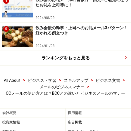
4
ないとは言わせないぞ」「証拠物件だ」という気持ちも
たお礼を上司等に！
あるようですが、なんでもかんでも「CC」で送るのはい
2024/08/09
かがなものかと思います。
飲み会後の幹事・上司へのお礼メール3パターン！
5
好かれる例文つき
というのは、メールは割り込み仕事になることもあるか
らです。本来業務に集中したいのに、メールが次から次
2024/01/08
へと送られてくると気が散ったり、優先順位が狂ったり
ランキングをもっと見る
することも。「CCメール」乱発注意報かも、と心当たり
のある方は、必要な相手に必要なメールを送るよう心が
けましょう。
>
>
>
>
All About
ビジネス・学習
スキルアップ
ビジネス文書
>
メールのビジネスマナー
CCメールの使い方とは？BCCとの違いとビジネスメールのマナー
自分の時間を大切にし、他人の時間を大切にする。そん
なちょっとした心がけで、メールや時間の使い方が上達
するのではないでしょうか。
会社概要
採用情報
投資家情報
広告掲載
【関連記事】