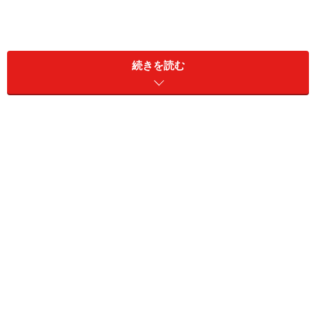
続きを読む
＜目次＞
「CCメール」の正しい使い方……宛先や目的は？
ビジネスシーンで見かけた「CCメール」の使い方
ビジネスメールは必要な相手に必要なメールを
「CCメール」の正しい使い方……宛先や目
的は？
では、そもそも「CC」で送ったりもらったりするメール
は、どんな使い方をすればよいのでしょう。