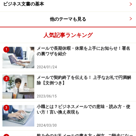
うです。それを読んだ人が、また反論し、炎上のように
ビジネス文書の基本
なって収拾がつかなくなった事例もありました。
他のテーマも見る
■「乗り遅れました」
人気記事ランキング
こちらも複数でやりとりするとき、見かけるビジネスメ
ールでの表現です。書き手が乗り遅れたのは電車でな
メールで長期休暇・休業を上手にお知らせ！署名
1
く、メールを指しています。自分抜きのやりとりを後か
の裏ワザを紹介
ら読んで、「遅くなったけれど今から加わります」とい
2024/01/24
う意味の前置きや挨拶として使われているようです。
メールで契約終了を伝える！ 上手なお礼で円満解
2
除【文例つき】
ビジネスメールは必要な相手に必要なメー
2023/06/15
ルを
小職とは？ビジネスメールでの意味・読み方・使
3
い方！言い換え表現も
大勢を「CC」に入れたり、全員に返信を繰り返したりす
ると、必然的にメールの送受信数が増えていきます。送
2024/03/30
り手にすれば「ちゃんと報連相してますけど」「読んで
飲み会のお礼メールの書き方・例文…ご馳走になっ