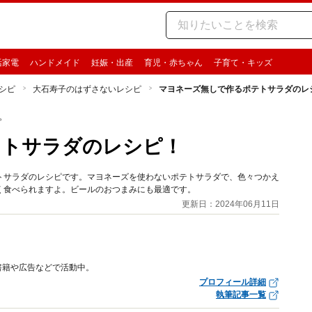
活家電
ハンドメイド
妊娠・出産
育児・赤ちゃん
子育て・キッズ
シピ
大石寿子のはずさないレシピ
マヨネーズ無しで作るポテトサラダのレ
ピ
テトサラダのレシピ！
トサラダのレシピです。マヨネーズを使わないポテトサラダで、色々つかえ
く食べられますよ。ビールのおつまみにも最適です。
更新日：2024年06月11日
書籍や広告などで活動中。
プロフィール詳細
執筆記事一覧