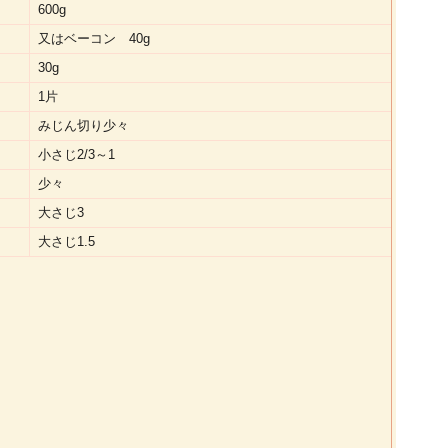
600g
又はベーコン 40g
30g
1片
みじん切り少々
小さじ2/3～1
少々
大さじ3
大さじ1.5