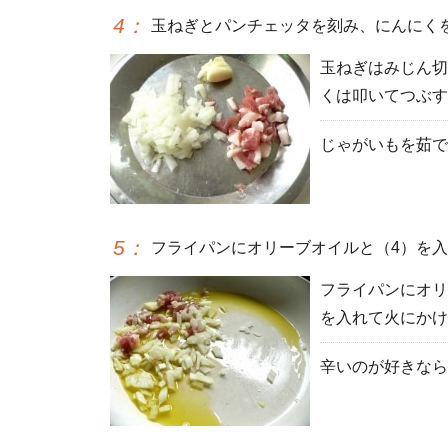
4
：
玉ねぎとパンチェッタを刻み、にんにく
玉ねぎはみじん切
くは叩いてつぶす
じゃがいもを茹で
5
：
フライパンにオリーブオイルと（4）を
フライパンにオリ
を入れて火にかけ
辛いのが好きなら