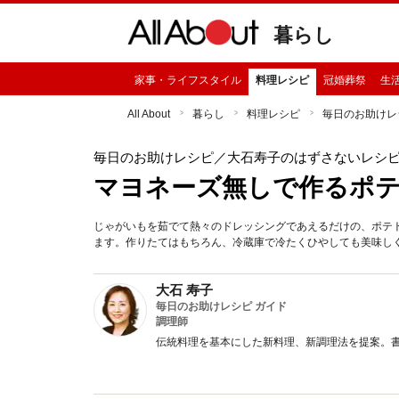
暮らし
家事・ライフスタイル
料理レシピ
冠婚葬祭
生
All About
暮らし
料理レシピ
毎日のお助けレ
毎日のお助けレシピ
／大石寿子のはずさないレシ
マヨネーズ無しで作るポ
じゃがいもを茹でて熱々のドレッシングであえるだけの、ポテ
ます。作りたてはもちろん、冷蔵庫で冷たくひやしても美味し
大石 寿子
毎日のお助けレシピ ガイド
調理師
伝統料理を基本にした新料理、新調理法を提案。