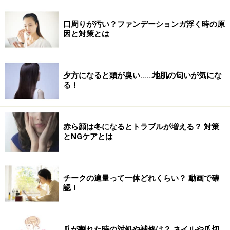
口周りが汚い？ファンデーションガ浮く時の原
因と対策とは
夕方になると頭が臭い……地肌の匂いが気にな
る！
赤ら顔は冬になるとトラブルが増える？ 対策
とNGケアとは
チークの適量って一体どれくらい？ 動画で確
認！
爪が割れた時の対処や補修は？ ネイルや爪切