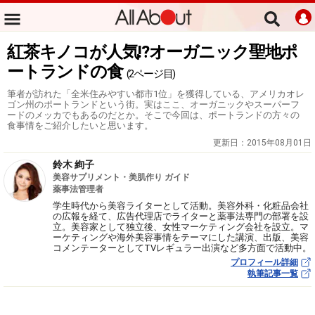
紅茶キノコが人気!?オーガニック聖地ポ
ートランドの食
(2ページ目)
筆者が訪れた「全米住みやすい都市1位」を獲得している、アメリカオレ
ゴン州のポートランドという街。実はここ、オーガニックやスーパーフ
ードのメッカでもあるのだとか。そこで今回は、ポートランドの方々の
食事情をご紹介したいと思います。
更新日：
2015年08月01日
鈴木 絢子
美容サプリメント・美肌作り ガイド
薬事法管理者
学生時代から美容ライターとして活動。美容外科・化粧品会社
の広報を経て、広告代理店でライターと薬事法専門の部署を設
立。美容家として独立後、女性マーケティング会社を設立。マ
ーケティングや海外美容事情をテーマにした講演、出版、美容
コメンテーターとしてTVレギュラー出演など多方面で活動中。
プロフィール詳細
執筆記事一覧