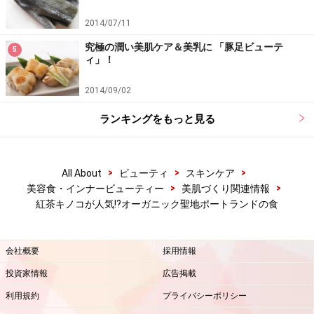
2014/07/11
究極の潤い美肌ケア＆美乳に 「豚足ビューテ
5
ィ」！
2014/09/02
ランキングをもっと見る
>
>
>
All About
ビューティ
スキンケア
>
>
美容食・インナービューティー
美肌づくり関連情報
紅茶キノコが人気!?オーガニック聖地ポートランドの食
会社概要
採用情報
投資家情報
広告掲載
利用規約
プライバシーポリシー