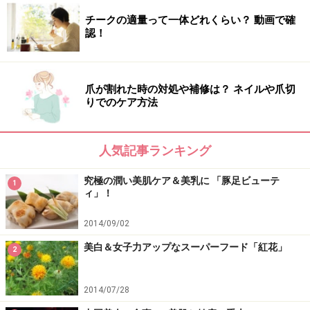
で、腸内環境を整えてくれる『善玉菌』に注目！ 腸内
チークの適量って一体どれくらい？ 動画で確
をクリーンにしたら、次のステップとしては善玉菌を増
認！
やすことが重要なのです。ここでは、善玉菌を増やして
くれる食べ物をご紹介します。
爪が割れた時の対処や補修は？ ネイルや爪切
・その1：『生きた乳酸菌』を含むヨーグルト
りでのケア方法
人気記事ランキング
ヨーグルトは朝食べることで腸が1日中活発に！
究極の潤い美肌ケア＆美乳に 「豚足ビューテ
乳酸菌は悪玉菌の増殖を抑える働きがあります。乳酸菌
1
ィ」！
は体内に存在していますが、加齢とともに減少してしま
います。しかも、ストレスの多い現代人は、乳酸菌の減
2014/09/02
量スピードも速いのだとか。そのために、乳酸菌を含む
美白＆女子力アップなスーパーフード「紅花」
2
乳製品を外部から摂取する必要があるのです。
乳酸菌と言えば、一番に思い浮かぶのがヨーグルト。で
2014/07/28
も、ヨーグルトなら全てOKというわけではありません。