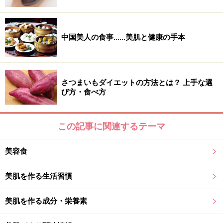
なります。体の冷えが気になる方は、冷たい水ではな
く、ぬるま湯や常温の状態で摂るようにしましょう。
中国美人の食事......美肌と健康の手本
・その2：食物繊維
さつまいもダイエットの方法とは？ 上手な選
び方・食べ方
さつまいもはヘルシーなおやつとしてもピッタリ！
食物繊維には2つの種類があります。海藻類などの腸の
この記事に関連するテーマ
善玉菌を増やす『水溶性』と、サツマイモや大豆製品な
どに代表される『不水溶性』。どちらもそれぞれ、違っ
美容食
た効果を持っています。
≪水溶性食物繊維の効果≫
美肌を作る生活習慣
・血糖値の上昇を防ぐ。
美肌を作る成分・栄養素
・コレステロールの上昇を抑え、生活習慣病を予防す
る。