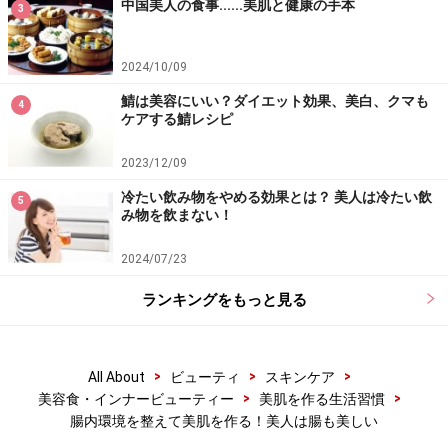
中国美人の食事......美肌と健康の手本
3
乳酸菌は胃酸などによって死滅しがちなので、しっかり
と生きて腸に届くものをチョイスする必要があるので
す。
2024/10/09
鯖は美容にいい？ダイエット効果、美白、クマも
4
ケアする鯖レシピ
乳製品業界各社が研究を続けている、『生きた乳酸菌』
ですが、成分や呼び名もそれぞれなので、『生きた乳酸
2023/12/09
菌』という文言がパッケージに記載されているものを、
冷たい飲み物をやめる効果とは？ 美人は冷たい飲
5
選ぶ際の基準にしましょう！
み物を飲まない！
2024/07/23
・その2：『植物性乳酸菌』を含む発酵食品
ランキングをもっと見る
おなじみキムチなら手軽に植物性乳酸菌チャージ！
>
>
>
All About
ビューティ
スキンケア
>
>
美容食・インナービューティー
美肌を作る生活習慣
善玉菌の増殖をサポートしてくれる、発酵食品。いま流
腸内環境を整えて美肌を作る！美人は腸も美しい
行りの発酵食品ですが、たとえばキムチや漬物、味噌、