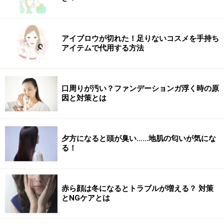
などを生で食べるのがオススメ。
特に、腸の活動を活発にしたい朝は、果物や野菜をその
ままジューサーに入れてドリンクとして飲むと、腸がス
アイブロウが切れた！足りないコスメを手持ち
アイテムで代用する方法
ムーズに働きだします。
上記の成分を毎日摂り続けることで、徐々に腸内もクリ
口周りが汚い？ファンデーションガ浮く時の原
ーンになってくるハズ。ぜひ毎日の習慣にして頂きたい
因と対策とは
と思います。
夕方になると頭が臭い……地肌の匂いが気にな
る！
腸内環境を整える「善玉菌」のヒミツ
女性の大半がかかえている便秘の悩み。便秘になると、
赤ら顔は冬になるとトラブルが増える？ 対策
とNGケアとは
腸内に悪玉菌が増殖。悪玉菌が増えることでさらに便秘
は悪化し、負のスパイラルに陥ってしまいます。そこ