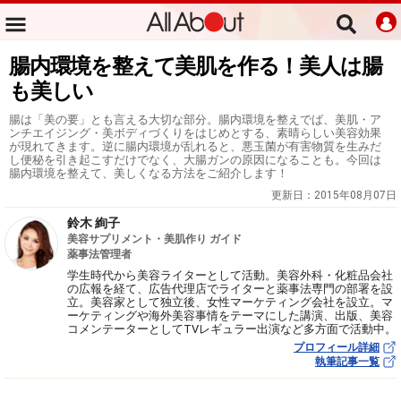
腸内環境を整えて美肌を作る！美人は腸
も美しい
腸は「美の要」とも言える大切な部分。腸内環境を整えでば、美肌・ア
ンチエイジング・美ボディづくりをはじめとする、素晴らしい美容効果
が現れてきます。逆に腸内環境が乱れると、悪玉菌が有害物質を生みだ
し便秘を引き起こすだけでなく、大腸ガンの原因になることも。今回は
腸内環境を整えて、美しくなる方法をご紹介します！
更新日：
2015年08月07日
鈴木 絢子
美容サプリメント・美肌作り ガイド
薬事法管理者
学生時代から美容ライターとして活動。美容外科・化粧品会社
の広報を経て、広告代理店でライターと薬事法専門の部署を設
立。美容家として独立後、女性マーケティング会社を設立。マ
ーケティングや海外美容事情をテーマにした講演、出版、美容
コメンテーターとしてTVレギュラー出演など多方面で活動中。
プロフィール詳細
執筆記事一覧