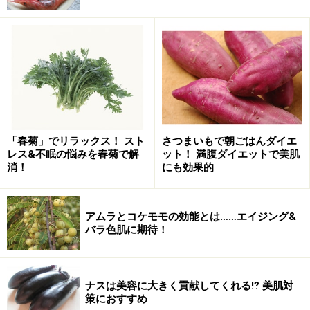
冷たい水が苦手な方はぬるま湯でもOK。
便秘を改善するうえで欠かせないのが水。便秘が起こる
原因は、腸内の水分不足とも言われています。「それな
ら水を飲めば解決できる」と安易に考えてはいけませ
「春菊」でリラックス！ スト
さつまいもで朝ごはんダイエ
ん。大腸に届く水は、わずか飲んだ量の10分の1ほど。
レス&不眠の悩みを春菊で解
ット！ 満腹ダイエットで美肌
便秘解消のためには、“1日1.5～2リットル”を目標にしま
消！
にも効果的
しょう。特に、マグネシウムやミネラルを豊富に含むミ
ネラルウォーターがオススメです。
アムラとコケモモの効能とは……エイジング&
バラ色肌に期待！
また、やたらと水をガブ飲みしても、体が冷えて逆にむ
くみなどのトラブルが起こることに。ポイントは、回数
を多く、少量ずつ飲むこと。一度に水分を摂取するよ
ナスは美容に大きく貢献してくれる⁉ 美肌対
り、数回にわけることで、常に腸にも水分がある状態に
策におすすめ