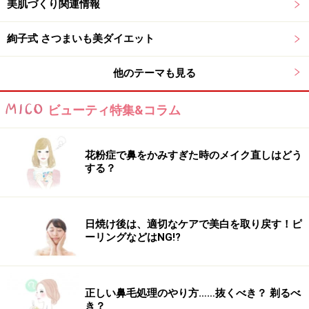
美肌づくり関連情報
・海藻類に含まれる『アルギン酸ナトリウム』には整腸
作用もあり。
絢子式 さつまいも美ダイエット
≪不水溶性食物繊維の効果≫
他のテーマも見る
・腸の運動を促進し、便秘を解消させる。
・大腸を刺激し、スムーズな排便を促す。
ビューティ特集&コラム
・その3：酵素
花粉症で鼻をかみすぎた時のメイク直しはどう
する？
色々組み合わせてオリジナルジュースに！
日焼け後は、適切なケアで美白を取り戻す！ピ
最近話題の酵素。便秘改善のためには『消化酵素』が不
ーリングなどはNG!?
可欠です。体内で消化酵素が不足すると、腸の悪玉菌が
増加。体内で作られる酵素の量は決まっているので、外
部から、つまり食べ物で摂取する必要があります。酵素
正しい鼻毛処理のやり方……抜くべき？ 剃るべ
は熱を加えると壊れてしまうので、果物・野菜・お刺身
き？