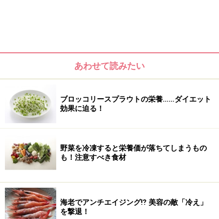
腸コンディションを整えるために必要なのは、何といっ
ても正しい食生活。そこで、まずは
『腸を美しく保つた
あわせて読みたい
めに毎日摂りたい、基本の3大成分』
をご紹介！
ブロッコリースプラウトの栄養……ダイエット
・その1：水
効果に迫る！
野菜を冷凍すると栄養価が落ちてしまうもの
も！注意すべき食材
海老でアンチエイジング⁉ 美容の敵「冷え」
を撃退！