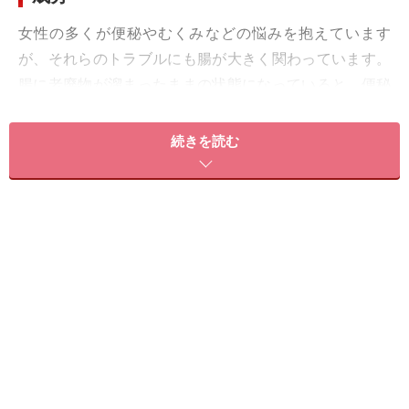
女性の多くが便秘やむくみなどの悩みを抱えています
が、それらのトラブルにも腸が大きく関わっています。
腸に老廃物が溜まったままの状態になっていると、便秘
はもちろん、むくみや肥満、腹痛や吐き気を引き起こ
し、さらには大腸ガンの危険性も……。そんな、デリケー
続きを読む
ト且つ重要な働きを担っている腸。だからこそ、腸を常
に美しく保ち、いたわってあげることが大切なのです。