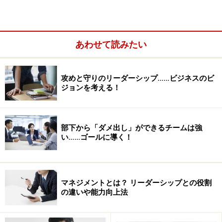
佐々木監督は“僕は選手たちの兄貴分、あるいは父親
役”と言っています。その結果として、澤穂希選手は“今
あわせて読みたい
までの監督で一番選手に近いところで話してくれる監
督”と評しています。
攻めと守りのリーダーシップ……ビジネスのビ
ジョンを考える！
風通しが良く、自由闊達に話し合える組織は活性化しま
す。
佐々木監督がこれだけの成果を上げることができた
のは“この人についていこう！”と思わせるコミュニケー
部下から「ダメ出し」ができるチームは強
い……ゴールに導く！
ションをしてきたからです。
そのコミュニケーションは、サッカーだけでなく、部下
を持つビジネスパーソンにも活用できるでしょう。部下
マネジメントとは？ リーダーシップとの役割
の違いや能力向上法
がやる気になるコミュニケーション術を佐々木監督から
学び取りましょう。
”この人についていこう！”と思わせ
るのはリーダーたる所以なのです。