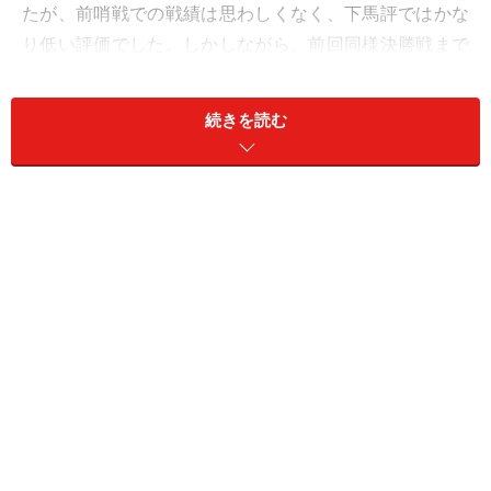
たが、前哨戦での戦績は思わしくなく、下馬評ではかな
り低い評価でした。しかしながら、前回同様決勝戦まで
辿り着き準優勝となりました。その監督のリーダーシッ
プとは。
続きを読む
上から目線ではなく、横から目線で
選手たちから佐々木監督は“ノリちゃん”や“ノリオ”と呼ば
れています。日本代表監督という、最高峰の組織を統率
する立場の人が選手達からそう呼ばれることを聞いたこ
とがありません。
佐々木監督がそれを容認しているどころか、そう呼ばせ
るように仕向けているのです。監督と選手という上下関
係ではなく、もっとフランクにコミュニケーションをす
ることを企図しています。