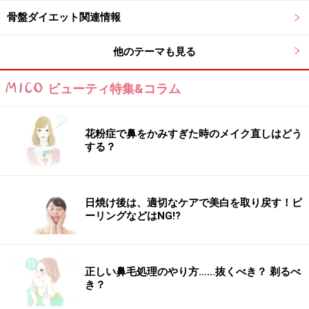
ります。
骨盤ダイエット関連情報
他のテーマも見る
※記事内容は執筆時点のものです。最新の内容をご確認くださ
ビューティ特集&コラム
い。
※ダイエットは個人の体質、また、誤った方法による実践に起因
して体調不良を引き起こす場合があります。実践の際には、必ず
自身の体質及び健康状態を十分に考慮したうえで、正しい方法で
花粉症で鼻をかみすぎた時のメイク直しはどう
おこなってください。また、全ての方への有効性を保証するもの
する？
ではありません。
日焼け後は、適切なケアで美白を取り戻す！ピ
次のページへ
1
/
3
ーリングなどはNG!?
正しい鼻毛処理のやり方……抜くべき？ 剃るべ
き？