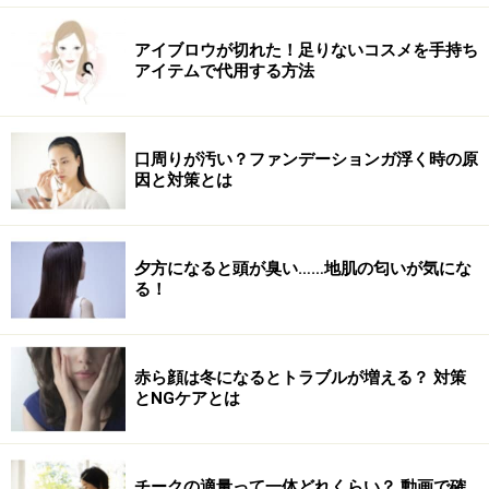
アイブロウが切れた！足りないコスメを手持ち
アイテムで代用する方法
口周りが汚い？ファンデーションガ浮く時の原
因と対策とは
夕方になると頭が臭い……地肌の匂いが気にな
る！
赤ら顔は冬になるとトラブルが増える？ 対策
とNGケアとは
チークの適量って一体どれくらい？ 動画で確