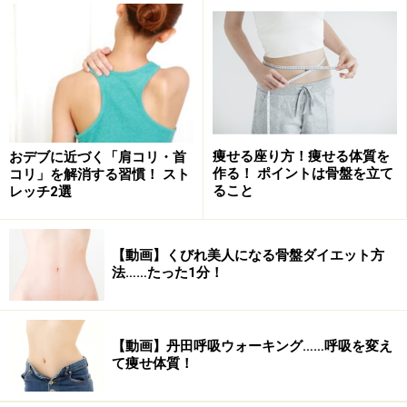
大きく伸びをして気分もリセット
30分以上同じ姿勢が続いたら、深呼吸をしながら伸びを
しましょう。
このときに胸を大きく開いて呼吸をするのがポイント。
また、深呼吸は副交感神経を活性化しリラックス効果も
痩せる座り方！痩せる体質を
おデブに近づく「肩コリ・首
ありますよ。
作る！ ポイントは骨盤を立て
コリ」を解消する習慣！ スト
ること
レッチ2選
■バスト＆ヒップがたるむ！ 危険なトボトボうつむき歩
【動画】くびれ美人になる骨盤ダイエット方
き
法……たった1分！
うつむき姿勢は老け見え姿勢
【動画】丹田呼吸ウォーキング……呼吸を変え
て痩せ体質！
歩いているとき、ふと気がつくと地面ばかり目に入って
いませんか？うつむき姿勢は広背筋や大胸筋が縮んでバ