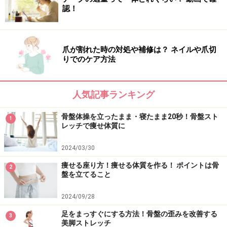
認！
爪が割れた時の対処や補修は？ ネイルや爪切
りでのケア方法
人気記事ランキング
骨盤体操を立ったまま・寝たまま20秒！骨盤スト
1
レッチで痩せ体質に
2024/03/30
痩せる座り方！痩せる体質を作る！ ポイントは骨
2
盤を立てること
2024/09/28
足をまっすぐにする方法！骨盤の歪みを改善する
3
美脚ストレッチ