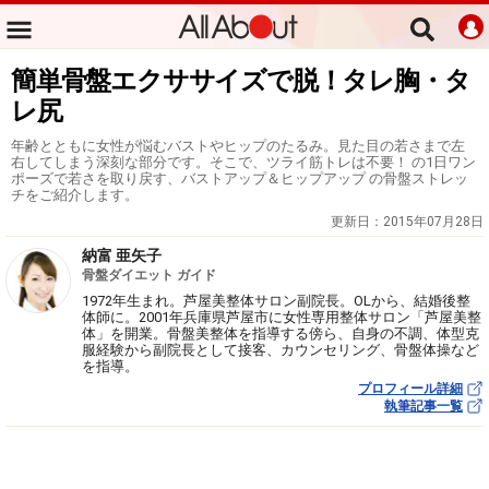
簡単骨盤エクササイズで脱！タレ胸・タ
レ尻
年齢とともに女性が悩むバストやヒップのたるみ。見た目の若さまで左
右してしまう深刻な部分です。そこで、ツライ筋トレは不要！ の1日ワン
ポーズで若さを取り戻す、バストアップ＆ヒップアップ の骨盤ストレッ
チをご紹介します。
更新日：
2015年07月28日
納富 亜矢子
骨盤ダイエット ガイド
1972年生まれ。芦屋美整体サロン副院長。OLから、結婚後整
体師に。2001年兵庫県芦屋市に女性専用整体サロン「芦屋美整
体」を開業。骨盤美整体を指導する傍ら、自身の不調、体型克
服経験から副院長として接客、カウンセリング、骨盤体操など
を指導。
プロフィール詳細
執筆記事一覧