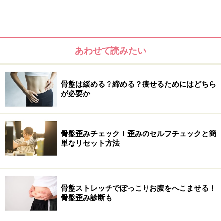
あわせて読みたい
意外な盲点。家事の前かがみ姿勢
キーボードやマウスを使うデスクワークや料理、洗い物
骨盤は緩める？締める？痩せるためにはどちら
が必要か
をしている姿を想像してみてください。肩が前へ入り込
んだ前かがみ姿勢で、そのままずっと同じ動作をしてい
ますよね。この前かがみ姿勢を長時間続けることで、大
骨盤歪みチェック！歪みのセルフチェックと簡
胸筋をゆるめハリのないバストにしてしまうのです。
単なリセット方法
骨盤ストレッチでぽっこりお腹をへこませる！
【改善ワンポイント】
骨盤歪み診断も