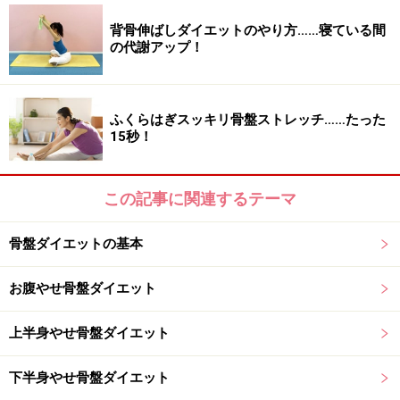
ストが下がり、背中にぜい肉がつきやすくなります。さ
背骨伸ばしダイエットのやり方……寝ている間
らには、腰が落ちて大殿筋がうまく使えていない歩き方
の代謝アップ！
になってしまってタレ尻になってしまいます。また、う
つむき姿勢は顔のたるみにも直結。ネックラインのしわ
にもつながるので、要注意です。
ふくらはぎスッキリ骨盤ストレッチ……たった
15秒！
この記事に関連するテーマ
【改善ワンポイント】
骨盤ダイエットの基本
颯爽と歩く姿は若々しい
お腹やせ骨盤ダイエット
歩くときはいつもより歩幅を広く大股歩きを意識し、お
上半身やせ骨盤ダイエット
尻までしっかり動いているのを確認しましょう。顔を上
げ、あごを軽く引いて頭をまっすぐすると背筋が伸びや
下半身やせ骨盤ダイエット
すく、顔のたるみ防止、ネックラインのしわ防止にもな