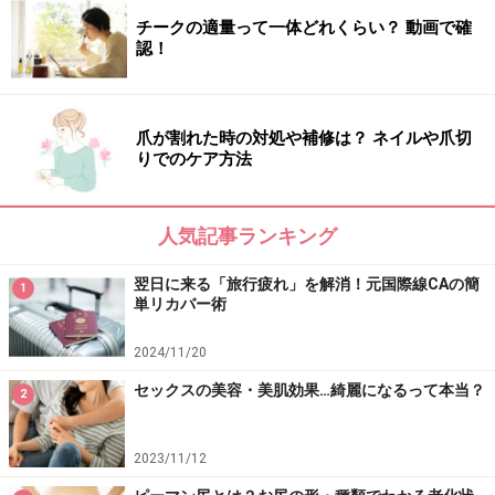
チークの適量って一体どれくらい？ 動画で確
認！
爪が割れた時の対処や補修は？ ネイルや爪切
りでのケア方法
人気記事ランキング
翌日に来る「旅行疲れ」を解消！元国際線CAの簡
1
単リカバー術
2024/11/20
セックスの美容・美肌効果…綺麗になるって本当？
2
2023/11/12