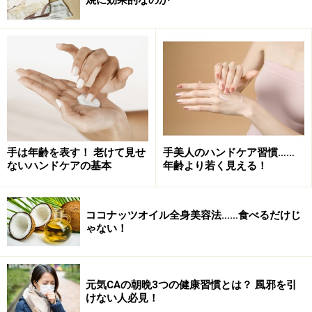
以上のような症状がひどくなると片頭痛や腰痛も増えて
いくので、速やかに「梅雨だる」は解消したいもので
す。
そこで
次のページ
で、おうちで簡単にできる「梅雨だ
る」解消法を紹介していきます！
※記事内容は執筆時点のものです。最新の内容をご確認くださ
手は年齢を表す！ 老けて見せ
手美人のハンドケア習慣……
い。
ないハンドケアの基本
年齢より若く見える！
※個人の体質、また、誤った方法による実践に起因して肌荒れや
不調を引き起こす場合があります。実践の際には、必ず自身の体
質及び健康状態を十分に考慮し、正しい方法で行ってください。
また、全ての方への有効性を保証するものではありません。
ココナッツオイル全身美容法……食べるだけじ
ゃない！
次のページへ
1
/
2
元気CAの朝晩3つの健康習慣とは？ 風邪を引
けない人必見！