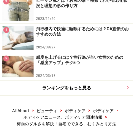
ピーマン尻とは？お尻の形・種類でわかる老化状
3
況と理想の形の作り方
2023/11/20
飛行機内で快適に睡眠するためには？CA直伝のお
4
すすめの方法
2024/09/27
感度を上げるには？性行為が辛い女性のための
5
「感度アップ」テク5つ
2024/03/13
ランキングをもっと見る
>
>
>
>
All About
ビューティ
ボディケア
ボディケア
>
ボディケアニュース、ボディケア関連情報
梅雨のダルさを解決！自宅でできる、むくみとり方法