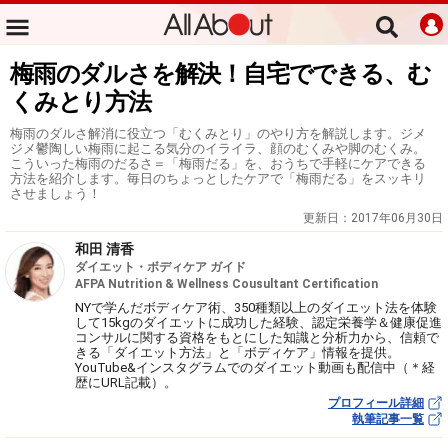
梅雨のダルさを解決！自宅でできる、む
くみとり方法
梅雨のダルさ解消に役立つ「むくみとり」のやり方を解説します。ジメ
ジメ鬱陶しい梅雨に起こる気分のイライラ、顔のむくみや脚のむくみ。
こういった梅雨のだるさ＝「梅雨だる」を、おうちで手軽にケアできる
方法を紹介します。毎日のちょっとしたケアで「梅雨だる」をスッキリ
させましょう！
更新日：
2017年06月30日
和田 清香
ダイエット・ボディケア ガイド
AFPA Nutrition & Wellness Cousultant Certification
NYで学んだボディケア術、350種類以上のダイエット法を体験
して15kgのダイエットに成功した経験、認定栄養学＆健康促進
コンサルに関する資格をもとにした知識と分析力から、信頼で
きる「ダイエット方法」と「ボディケア」情報を提供。
YouTube&インスタグラムでのダイエット動画も配信中（＊経
歴にURL記載）。
プロフィール詳細
執筆記事一覧