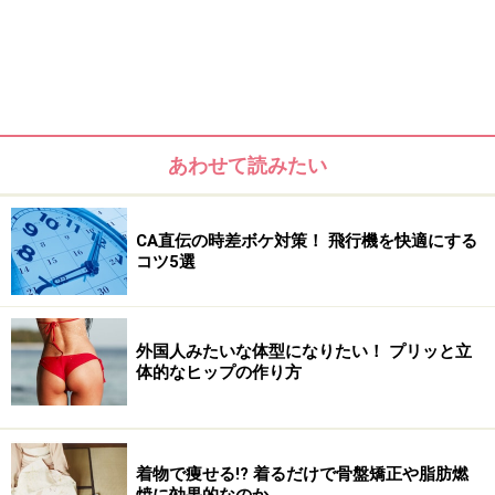
あわせて読みたい
CA直伝の時差ボケ対策！ 飛行機を快適にする
コツ5選
外国人みたいな体型になりたい！ プリッと立
だるくてやる気が出なければ活動量も減り、結果、血流
体的なヒップの作り方
悪化を招きます。そのうえ、低気圧によっても血流が悪
くなるため、むくみや手足の冷えといったトラブルも増
えるというわけです。
着物で痩せる!? 着るだけで骨盤矯正や脂肪燃
焼に効果的なのか