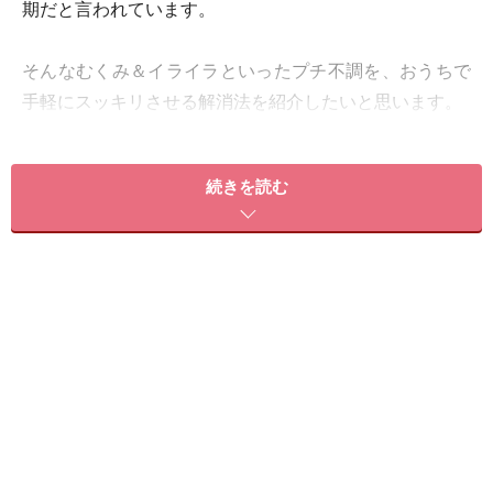
期だと言われています。
そんなむくみ＆イライラといったプチ不調を、おうちで
手軽にスッキリさせる解消法を紹介したいと思います。
続きを読む
「梅雨だる」が起こる理由
梅雨の季節の「むくみ＆イライラ」を引き起こす原因は
気候にあります。低気圧により副交感神経が優位になり
過ぎることで自律神経が乱れ、体がお休みモードに。こ
れにより、「だるい」「やる気がでない」といった症状
が出やすくなり、気分的にもイライラを感じやすくなり
ます。