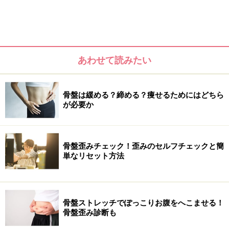
ても老けた感じに見えてしまいます。
あわせて読みたい
■うつむき加減で下を向いて歩くクセの方
骨盤は緩める？締める？痩せるためにはどちら
下向き加減がクセづいていませんか？
が必要か
ふだんから歩きスマホをしている方。せっかくウォーキ
ングをしていてもついついうつむき加減で歩きがち……と
骨盤歪みチェック！歪みのセルフチェックと簡
いうことはないですか？ 下向き加減で歩いていると背骨
単なリセット方法
が曲がりやすく、からだの重心が下方後方に向かい、腰
が落ち、膝を必要以上に曲がってしまい、歩幅が小さく
なってしまいます。これでは、結果の出にくいもったい
骨盤ストレッチでぽっこりお腹をへこませる！
ないウォーキングになってしまいます。
骨盤歪み診断も