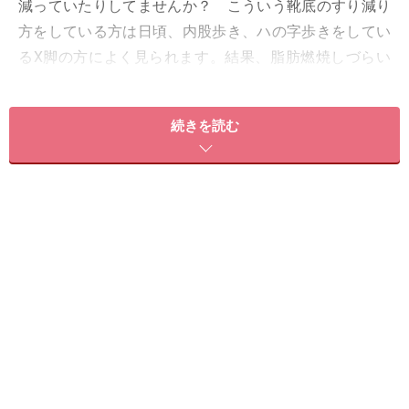
減っていたりしてませんか？ こういう靴底のすり減り
方をしている方は日頃、内股歩き、ハの字歩きをしてい
るX脚の方によく見られます。結果、脂肪燃焼しづらい
カラダになってしまっているかも……。
続きを読む
■外股歩き（がにまた）の方
男性的な外股歩きでお尻もへん平に…
股関節が広がるように外側にずれていくので大腿骨が外
側にねじれるようになり、骨盤が外側に引っ張られ、ど
んどん後ろに倒れていってしまいます。骨盤が倒れた状
態で固定されてしまうと、体がバランスを取ろうと首や
肩が前にでて猫背姿勢になってしまいます。こうなって
しまうとお尻も垂れて四角い印象のへん平尻になり、と