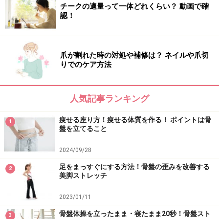
チークの適量って一体どれくらい？ 動画で確
認！
爪が割れた時の対処や補修は？ ネイルや爪切
りでのケア方法
人気記事ランキング
痩せる座り方！痩せる体質を作る！ ポイントは骨
1
盤を立てること
2024/09/28
足をまっすぐにする方法！骨盤の歪みを改善する
2
美脚ストレッチ
2023/01/11
骨盤体操を立ったまま・寝たまま20秒！骨盤スト
3