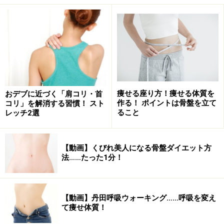
※記事内容は執筆時点のものです。最新の内容をご確認くださ
い。
※ダイエットは個人の体質、また、誤った方法による実践に起因
して体調不良を引き起こす場合があります。実践の際には、必ず
自身の体質及び健康状態を十分に考慮したうえで、正しい方法で
おこなってください。また、全ての方への有効性を保証するもの
痩せる座り方！痩せる体質を
おデブに近づく「肩コリ・首
ではありません。
作る！ ポイントは骨盤を立て
コリ」を解消する習慣！ スト
ること
レッチ2選
次のページへ
1
/
2
【動画】くびれ美人になる骨盤ダイエット方
法……たった1分！
【動画】丹田呼吸ウォーキング……呼吸を変え
て痩せ体質！