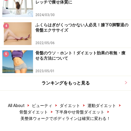
レッチで痩せ体質に
2024/03/30
ふくらはぎがくっつかない人必見！膝下O脚撃退の
4
骨盤エクササイズ
2022/05/06
骨盤のウソ・ホント！ダイエット効果の有無・痩
5
せる方法について
2023/05/01
ランキングをもっと見る
>
>
>
>
All About
ビューティ
ダイエット
運動ダイエット
>
>
骨盤ダイエット
下半身やせ骨盤ダイエット
美整体ウォークでボディラインは確実に変わる！