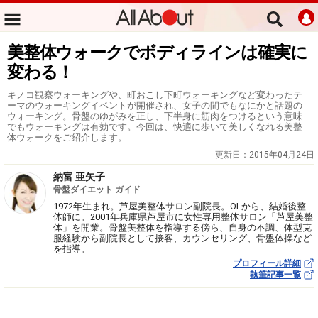
美整体ウォークでボディラインは確実に
変わる！
キノコ観察ウォーキングや、町おこし下町ウォーキングなど変わったテ
ーマのウォーキングイベントが開催され、女子の間でもなにかと話題の
ウォーキング。骨盤のゆがみを正し、下半身に筋肉をつけるという意味
でもウォーキングは有効です。今回は、快適に歩いて美しくなれる美整
体ウォークをご紹介します。
更新日：
2015年04月24日
納富 亜矢子
骨盤ダイエット ガイド
1972年生まれ。芦屋美整体サロン副院長。OLから、結婚後整
体師に。2001年兵庫県芦屋市に女性専用整体サロン「芦屋美整
体」を開業。骨盤美整体を指導する傍ら、自身の不調、体型克
服経験から副院長として接客、カウンセリング、骨盤体操など
を指導。
プロフィール詳細
執筆記事一覧