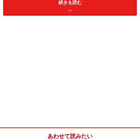
続きを読む
チュニジアでタジンは前菜やおやつなどに食べられると
ても身近な料理ということもあり、種類はたくさん。ほ
うれん草やピリッと辛いハリッサを入れたものなどさま
ざまですが、今回はひき肉とチーズを使ったものをご紹
介します。
チュニジア版オムレツ「タジン」(3～4人
分)
■
チュニジア版オムレツ「ひき肉とチーズのタジン」
卵
4個
鶏ひき肉
50g →牛ひき肉や羊ひき肉
でも
あわせて読みたい