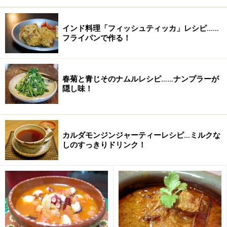
じゃがいも
1個 (茹でて1ｃｍ角切り)
たまねぎ
1/2個 (みじん切り)
インド料理「フィッシュティッカ」レシピ……
フライパンで作る！
モッツァレラチーズ
50g (1ｃｍ角切り) →お
好みのチーズでも
春菊と青じそのナムルレシピ……ナンプラーが
パルミジャーノチーズ
20g
隠し味！
トマト水煮缶
50g (カットタイプ)
ニンニク
1/2片 (みじん切り)
カルダモンジンジャーティーレシピ…ミルクな
しのすっきりドリンク！
パン粉
大さじ2
パセリ
適量 (みじん切り)
オリーブオイル
大さじ1
塩
少々