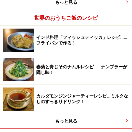
もっと見る
世界のおうちご飯のレシピ
インド料理「フィッシュティッカ」レシピ……
フライパンで作る！
水分がなくなるまで炒める。
2
春菊と青じそのナムルレシピ……ナンプラーが
フライパンにオリーブオイルを入れて熱し、ニンニクを
隠し味！
炒める。香りがでたらひき肉、玉ねぎを入れて炒める。
玉ねぎがしんなりしたらじゃがいも、ホールトマト、
塩、こしょうの順に入れ、ある程度水分がなくなるまで
カルダモンジンジャーティーレシピ…ミルクな
炒める。
しのすっきりドリンク！
もっと見る