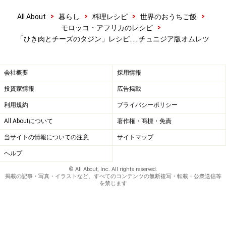
>
>
>
>
All About
暮らし
料理レシピ
世界のおうちご飯
>
モロッコ・アフリカのレシピ
「ひき肉とチーズのタジン」レシピ……チュニジア版オムレツ
会社概要
採用情報
ワンポイントアドバイス
投資家情報
広告掲載
利用規約
プライバシーポリシー
チュニジアの辛い唐辛子ペースト「ハリッサ」を卵液に
All Aboutについて
著作権・商標・免責
加えても、また焼き上げたものに添えてもおいしいです
当サイトの情報についての注意
サイトマップ
よ！辛いものがお好きなかたはぜひお試しを。
ヘルプ
※記事内容は執筆時点のものです。最新の内容をご確認くださ
© All About, Inc. All rights reserved.
い。
掲載の記事・写真・イラストなど、すべてのコンテンツの無断複写・転載・公衆送信等
※衛生面および保存状態に起因して食中毒や体調不良を引き起こ
を禁じます
す場合があります。必ず清潔な状態で、正しい方法で行い、なる
べく早めにお召し上がりください。また、持ち運びの際は保存方
法に注意してください。