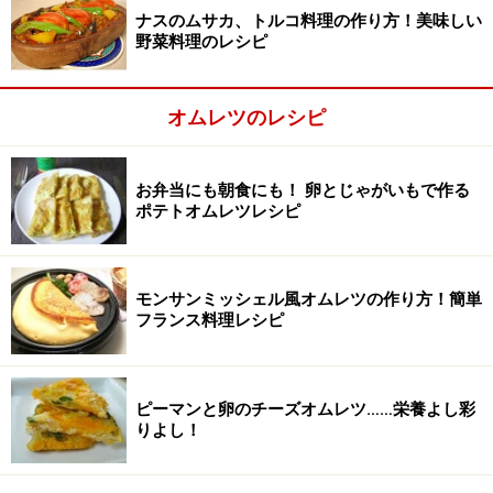
方・手順
ナスのムサカ、トルコ料理の作り方！美味しい
野菜料理のレシピ
■
チュニジア版オムレツ「ひき肉とチーズのタジン」
混ぜ合わせる。
1
オムレツのレシピ
ボウルに卵を入れてほぐし、パセリ、パン粉、モッツァ
レラチーズを入れて混ぜ合わせる。
お弁当にも朝食にも！ 卵とじゃがいもで作る
ポテトオムレツレシピ
モンサンミッシェル風オムレツの作り方！簡単
フランス料理レシピ
ピーマンと卵のチーズオムレツ……栄養よし彩
りよし！