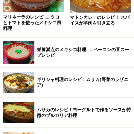
こしょう
少々
マリネーラのレシピ……タコ
マトンカレーのレシピ！ スパ
とトマトを使ったメキシコ風
イスが羊肉を引き立る
バター
適量
料理
栄養満点のメキシコ料理……ベーコンの豆スー
プレシピ
ギリシャ料理のレシピ！ムサカ(野菜のラザニ
ア)
ムサカのレシピ！ヨーグルトで作るソースが特
徴のブルガリア料理
チュニジア版オムレツ「タジン」の作り