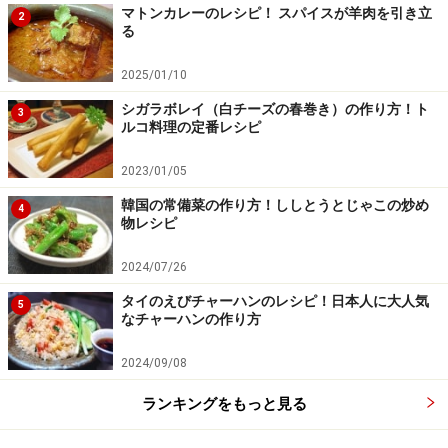
マトンカレーのレシピ！ スパイスが羊肉を引き立
2
る
180℃のオーブンで30分焼く。
4
2025/01/10
パルミジャーノチーズを削ってのせ、180℃のオーブン
シガラボレイ（白チーズの春巻き）の作り方！ト
3
で30分焼く。
ルコ料理の定番レシピ
2023/01/05
韓国の常備菜の作り方！ししとうとじゃこの炒め
4
物レシピ
2024/07/26
タイのえびチャーハンのレシピ！日本人に大人気
5
なチャーハンの作り方
2024/09/08
ランキングをもっと見る