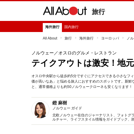
旅行
海外旅行
国内旅行
All About
旅行
海外旅行
ヨーロッパ
ノル
ノルウェー
／オスロのグルメ・レストラン
テイクアウトは激安！地元
オスロ中央駅から徒歩約5分ですぐにアクセスできる小さなフ
価が高いなあ」と悩める旅人におすすめのスポットです。新鮮
と、通常価格よりも約50ノルウェークローネも安くなります！
鐙 麻樹
ノルウェー ガイド
北欧ノルウェー在住のジャーナリスト、フォトグ
ルチャー、ライフスタイル情報をガイドブック、
ヶ国語の海外ニュース翻訳・リサーチ、通訳業務