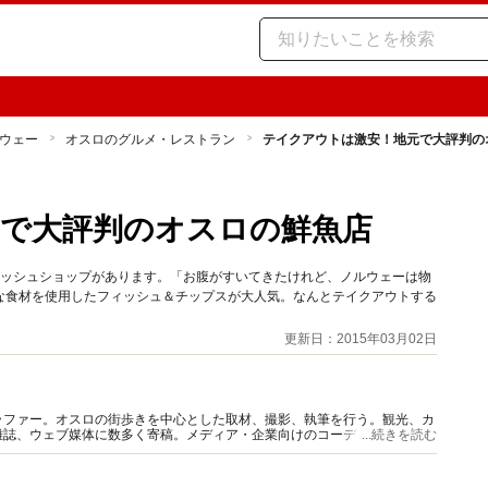
ウェー
オスロのグルメ・レストラン
テイクアウトは激安！地元で大評判の
で大評判のオスロの鮮魚店
ィッシュショップがあります。「お腹がすいてきたけれど、ノルウェーは物
な食材を使用したフィッシュ＆チップスが大人気。なんとテイクアウトする
更新日：2015年03月02日
ラファー。オスロの街歩きを中心とした取材、撮影、執筆を行う。観光、カ
雑誌、ウェブ媒体に数多く寄稿。メディア・企業向けのコーディネート、6
...続きを読む
など幅広く活動。