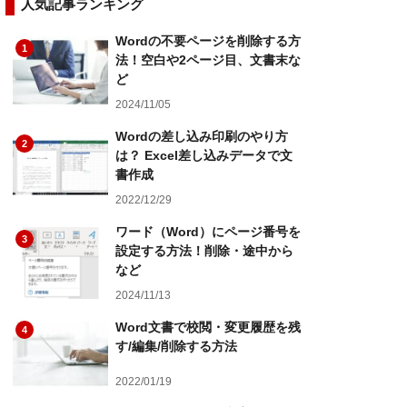
人気記事ランキング
Wordの不要ページを削除する方
1
法！空白や2ページ目、文書末な
ど
2024/11/05
Wordの差し込み印刷のやり方
2
は？ Excel差し込みデータで文
書作成
2022/12/29
ワード（Word）にページ番号を
3
設定する方法！削除・途中から
など
2024/11/13
Word文書で校閲・変更履歴を残
4
す/編集/削除する方法
2022/01/19