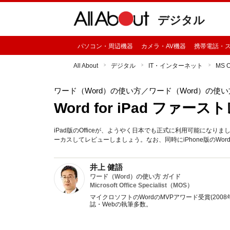
デジタル
パソコン・周辺機器
カメラ・AV機器
携帯電話・
All About
デジタル
IT・インターネット
MS 
ワード（Word）の使い方
／ワード（Word）の使
Word for iPad ファー
iPad版のOfficeが、ようやく日本でも正式に利用可能になりまし
ーカスしてレビューしましょう。なお、同時にiPhone版のW
井上 健語
ワード（Word）の使い方 ガイド
Microsoft Office Specialist（MOS）
マイクロソフトのWordのMVPアワード受賞(2008
誌・Webの執筆多数。