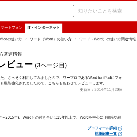
スマートフォン
IT・インターネット
Officeの使い方
ワード（Word）の使い方
ワード（Word）の使い方関連情報
い方関連情報
ストレビュー
(3ページ目)
た。さっそく利用してみましたので、ワープロであるWord for iPadにフォ
ordも機能強化されましたので、こちらもあわせてレビューします。
更新日：2014年11月20日
年～2015年)。Wordとの付き合いは15年以上で、Wordを中心にIT書籍や雑
プロフィール詳細
執筆記事一覧