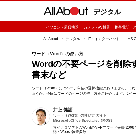
デジタル
パソコン・周辺機器
カメラ・AV機器
携帯電話・
All About
デジタル
IT・インターネット
MS 
ワード（Word）の使い方
Wordの不要ページを削
書末など
ワード（Word）にはページ単位の選択機能はありません。そ
ょうか。今回はワードのページの消し方をご紹介します。1ペ
井上 健語
ワード（Word）の使い方 ガイド
Microsoft Office Specialist（MOS）
マイクロソフトのWordのMVPアワード受賞(2008
誌・Webの執筆多数。