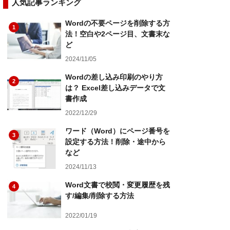
人気記事ランキング
Wordの不要ページを削除する方
1
法！空白や2ページ目、文書末な
ど
2024/11/05
Wordの差し込み印刷のやり方
2
は？ Excel差し込みデータで文
書作成
2022/12/29
ワード（Word）にページ番号を
3
設定する方法！削除・途中から
など
2024/11/13
Word文書で校閲・変更履歴を残
4
す/編集/削除する方法
2022/01/19