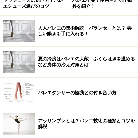
が原因で引退してしまうということもあります。
トゥシューズの選び方！バレ
バレエ作品で使用される小道
エシューズ選びのコツ
具を紹介！
普段のレッスンの中でこの骨折をすることもあります。
実力以上のテクニック、特に回転技などに無理して挑戦
大人バレエの技術解説「バランセ」とは？ 美
しい動きを手に入れる！
したりすると、あっけなくポキっと行ってしまうことが
あります。その場では骨折とは気づかないことがあるの
で、要注意です。
夏の冷房はバレエの大敵！ふくらはぎを温める
など身体の冷え対策とは
リフトでも骨折の可能性が
あとはリフトで失敗するけース。女性と男性のタイミン
グが合わずに失敗する事があります。プロの男性ダンサ
バレエダンサーの怪我との付き合い方
ーは女性を落とすことはありませんが、アマチュアのダ
ンサーと組むときは練習やリハーサルも含めて常に要注
意です。
アッサンブレとは？バレエ技術の種類とコツを
解説
以前、海外の文献で、リハーサル中、男性のミスで女性