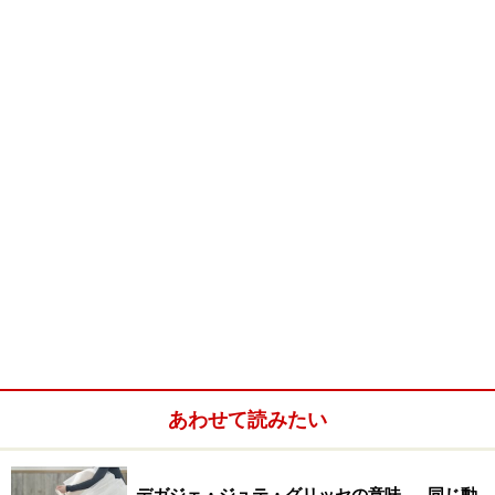
どんな場合に怪我する？
ダンサーの足に多い怪我の例
怪我でもっとも多いのは、滑って転ぶことでしょう。特
に女性の場合、先の細いトゥシューズを履いて踊ります
ので、勢いあまってスーッと滑っていくことがありま
す。
私も以前、世界的にとても有名なあるプリマバレリーナ
が、『ドン・キホーテ』の開演直後に、すってんころり
あわせて読みたい
んと尻餅をついてしまうのを見たことがあります。その
時は幸い怪我には至らなかったようで、すぐに立ち上が
って踊りに戻り、何事もなかったかのように終演まで完
デガジェ・ジュテ・グリッセの意味……同じ動