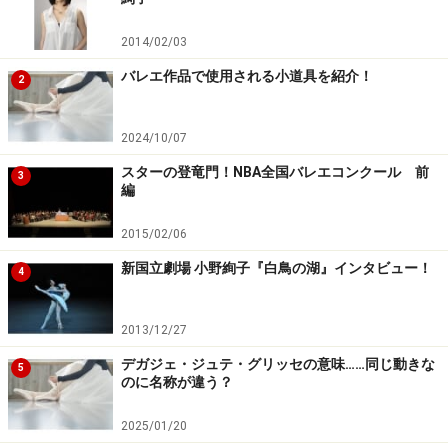
身体の声を聞くのは大事と思っていても、上達にブレー
2014/02/03
キが掛かるようでついつい疎かにしがちなこともあるで
バレエ作品で使用される小道具を紹介！
2
しょう。そういう時は、身体の専門家に診てもらって、
何処がどうなっているのか、何処に負担がかかっている
2024/10/07
のか、といったことを指摘してもらうようにするといい
でしょう。
スターの登竜門！NBA全国バレエコンクール 前
3
編
お金はかかりますが、それをせず怪我をしてしまった時
2015/02/06
の代償のほうが大きくなることも珍しくありません。
新国立劇場 小野絢子『白鳥の湖』インタビュー！
4
チームあなた
2013/12/27
オリンピック選手が「チーム○○」を結成し、技術の専門
デガジェ・ジュテ・グリッセの意味……同じ動きな
5
家、食事の専門家、メンタルの専門家などと連携して、
のに名称が違う？
メダルを目指すことがありますね。あれを真似て、「チ
2025/01/20
ームあなた」を結成してはいかがでしょうか？