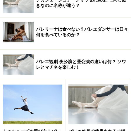
璧に踊りきりました。
きなのに名称が違う？
また、ジャンプの着地で失敗して怪我することもありま
す。上下のジャンプではなく、移動を伴う大きなジャン
バレリーナは食べない？バレエダンサーは日々
何を食べているのか？
プのときは、片脚にかかる負担が大きいので怪我につな
がる可能性が高くなります。これは比較的男性ダンサー
に多く見られる怪我です。
バレエ観劇 夜公演と昼公演の違いは何？ ソワ
レとマチネを楽しむ！
「ダンサー骨折」
大きなジャンプの中でも回転と移動を伴うものでは、着
地のわずかな加減の違いで足先や膝を怪我してしまいが
ちです。特に、足部の骨折の中には「ダンサー骨折」と
いう別名がつくようなものまであります。それだけダン
サーにありがちということですね。ありがちだからとい
って治りやすいわけではなく、プロダンサーがこの骨折