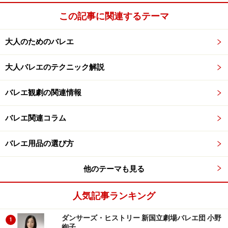
が足を複雑骨折する例が紹介されているのを読んだこと
この記事に関連するテーマ
があります。やはり危険な動きに変わりはありませんの
で、常に注意が必要ですね。
大人のためのバレエ
専門家と連携して怪我対策
大人バレエのテクニック解説
バレエは大人数で舞台を作り上げていくので、怪我人が
バレエ観劇の関連情報
出ても代役を立てて公演を続行します。この部分が個人
競技のフィギュアとは違いますね。ですが、身体を酷使
バレエ関連コラム
して鍛え上げていくプロセスは大変似ていて、どちらも
精神的な強さが求められます。
バレエ用品の選び方
他のテーマも見る
ただし、身体の声を聞かずにストイックに鍛え続けてし
まうと、上記のような思わぬ怪我をしてしまうことがあ
人気記事ランキング
ります。ですので、適度に身体の声を聞くこともパフォ
ーマンスをアップさせるためには必要となります。
ダンサーズ・ヒストリー 新国立劇場バレエ団 小野
1
絢子