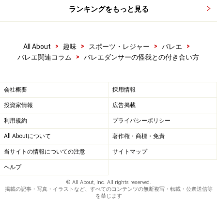
ランキングをもっと見る
もちろん、大々的に公表する必要はなく、頼れる専門家
とつながっておく程度でいいと思います。医師、トレー
>
>
>
>
All About
趣味
スポーツ・レジャー
バレエ
ナー、治療師、管理栄養士、メンタルコーチなど、あな
>
バレエ関連コラム
バレエダンサーの怪我との付き合い方
たのパフォーマンスを上げるのをサポートしてくれそう
な専門家と知り合いになっておいて、時々アドバイスを
求める程度でもいいと思います。
会社概要
採用情報
投資家情報
広告掲載
自分一人では気づけないような、さまざまなアドバイス
利用規約
プライバシーポリシー
が得られること間違いなしです。
All Aboutについて
著作権・商標・免責
当サイトの情報についての注意
サイトマップ
大人のバレエの生徒さんでも、上達を意識している方に
ヘルプ
はおすすめいたします。
© All About, Inc. All rights reserved.
掲載の記事・写真・イラストなど、すべてのコンテンツの無断複写・転載・公衆送信等
【関連記事】
を禁じます
バレエ「足のポジション」解説！ 4番は一番最後に