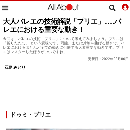
大人バレエの技術解説「プリエ」……バ
レエにおける重要な動き！
今回は、バレエの技術「プリエ」について考えてみましょう。プリエは
「折りたたむ」 という意味です。両膝、または片膝を曲げる動きで、バ
レエにおけるほとんど全ての動きに付随する大変重要な動きです。プリ
エはマスターしたほうがいいですね。
更新日：
2022年03月06日
石島 みどり
ドゥミ・プリエ