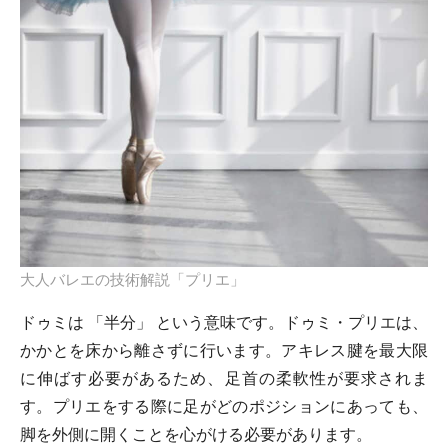
大人バレエの技術解説「プリエ」
ドゥミは 「半分」 という意味です。ドゥミ・プリエは、
かかとを床から離さずに行います。アキレス腱を最大限
に伸ばす必要があるため、足首の柔軟性が要求されま
す。プリエをする際に足がどのポジションにあっても、
脚を外側に開くことを心がける必要があります。