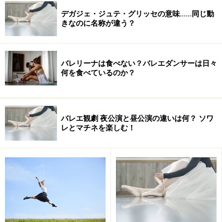
デガジェ・ジュテ・グリッセの意味……同じ動
きなのに名称が違う？
バレリーナは食べない？バレエダンサーは日々
何を食べているのか？
・プリエから脚を伸ばすときは、筋肉と関節が完全に伸
びきるところまで戻します。この時も、脚を外側に開い
た状態を保ったまま戻すようにしましょう。
バレエ観劇 夜公演と昼公演の違いは何？ ソワ
レとマチネを楽しむ！
グラン・プリエ
プリエは 「折りたたむ」 という意味。両膝、または片膝を