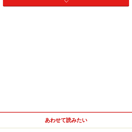
す。この床を押すという感覚がジャンプに必要になりま
す。
◎ドゥミ・プリエの行い方
・ただしゃがんでいくのではなく、上体は上に残そうと
しながら下りていくように心がけましょう。脚の付け根
からプリエをしていくと上体を上に残すことが可能にな
ります。
・かかとが床から上がらないように限界まで曲げてい
き、アキレス腱を十分に伸ばすように行いましょう。
あわせて読みたい