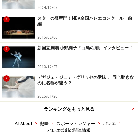
2024/10/07
スターの登竜門！NBA全国バレエコンクール 前
3
編
2015/02/06
新国立劇場 小野絢子『白鳥の湖』インタビュー！
4
2013/12/27
デガジェ・ジュテ・グリッセの意味……同じ動きな
5
のに名称が違う？
2025/01/20
ランキングをもっと見る
>
>
>
>
All About
趣味
スポーツ・レジャー
バレエ
バレエ観劇の関連情報