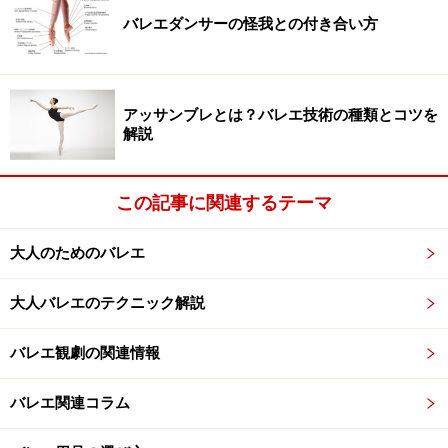
と思うんですけど……。やっぱり彼は出てきただけで作品
バレエダンサーの怪我との付き合い方
になるし、その世界になる。先生方の絶大な信頼があっ
て、新人と組まされたんじゃないかなと（笑）。でも私
としては、山本さんに持ってもらうのが申し訳なくて。
アッサンブレとは？バレエ技術の種類とコツを
山本さんには本当に迷惑をかけたと思います。
解説
この記事に関連するテーマ
※記事内容は執筆時点のものです。最新の内容をご確認くださ
い。
大人のためのバレエ
次のページへ
1
/
6
大人バレエのテクニック解説
バレエ観劇の関連情報
バレエ関連コラム