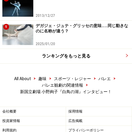
2013/12/27
デガジェ・ジュテ・グリッセの意味……同じ動きな
5
のに名称が違う？
2025/01/20
ランキングをもっと見る
>
>
>
>
All About
趣味
スポーツ・レジャー
バレエ
>
バレエ観劇の関連情報
新国立劇場 小野絢子『白鳥の湖』インタビュー！
会社概要
採用情報
投資家情報
広告掲載
利用規約
プライバシーポリシー