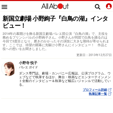
新国立劇場 小野絢子『白鳥の湖』インタ
ビュー！
2014年の幕開けを飾る新国立劇場バレエ団公演『白鳥の湖』で、主役を
務めるプリンシパルの小野絢子さん。小野さんが同団で白鳥を踊るのは
今回で3度目となり、磨きのかかったその演技に大きな期待が寄せられま
す。ここでは、待望の開幕に先駆け小野さんにインタビュー！ 作品と
役への想いをお聞きしました。
更新日：
2013年12月27日
小野寺 悦子
バレエ ガイド
ダンス専門誌、劇場・カンパニー広報誌、公演プログラム、ウ
ェブなどで執筆するほか、舞台・映画などエンターテインメン
ト全般のインタビュー＆執筆など幅広いジャンルで活動してい
る。
プロフィール詳細
執筆記事一覧