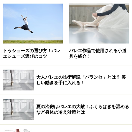
新国立劇場バレエ団『白
鳥の湖』2010年公演より 撮影：瀬戸秀美
トゥシューズの選び方！バレ
バレエ作品で使用される小道
エシューズ選びのコツ
具を紹介！
2010年にバレエ団で初めて『白鳥の湖』の
主演を務めたときのパートナーは当時唯一
大人バレエの技術解説「バランセ」とは？ 美
のプリンシパルだった山本隆之さん。大抜
しい動きを手に入れる！
擢での白鳥役でしたが、心境はいかがでし
たか？
小野＞
“ムリです！”って思いました（笑）。当時はもっ
夏の冷房はバレエの大敵！ふくらはぎを温める
など身体の冷え対策とは
と技術もヘロヘロでしたし、表現も何もあったものじゃ
ない。それでもどうにか舞台にしなきゃいけないという
ことで、山本さんをパートナーにつけてくださったんだ