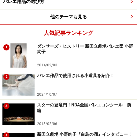
バレエ用品の選び方
他のテーマも見る
人気記事ランキング
ダンサーズ・ヒストリー 新国立劇場バレエ団 小野
1
絢子
2014/02/03
バレエ作品で使用される小道具を紹介！
2
2024/10/07
スターの登竜門！NBA全国バレエコンクール 前
3
編
2015/02/06
新国立劇場 小野絢子『白鳥の湖』インタビュー！
4