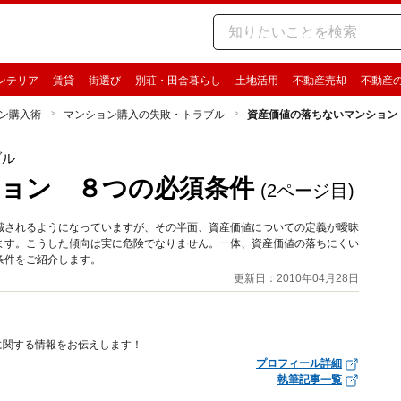
ンテリア
賃貸
街選び
別荘・田舎暮らし
土地活用
不動産売却
不動産
ン購入術
マンション購入の失敗・トラブル
資産価値の落ちないマンション
ブル
ョン ８つの必須条件
(2ページ目)
識されるようになっていますが、その半面、資産価値についての定義が曖昧
ます。こうした傾向は実に危険でなりません。一体、資産価値の落ちにくい
条件をご紹介します。
更新日：2010年04月28日
に関する情報をお伝えします！
プロフィール詳細
執筆記事一覧