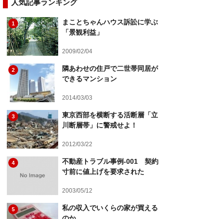
人気記事ランキング
まことちゃんハウス訴訟に学ぶ
1
「景観利益」
2009/02/04
隣あわせの住戸で二世帯同居が
2
できるマンション
2014/03/03
東京西部を横断する活断層「立
3
川断層帯」に警戒せよ！
2012/03/22
不動産トラブル事例-001 契約
4
寸前に値上げを要求された
2003/05/12
私の収入でいくらの家が買える
5
のか