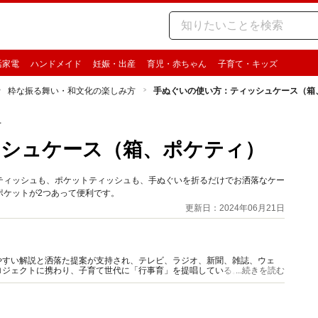
活家電
ハンドメイド
妊娠・出産
育児・赤ちゃん
子育て・キッズ
粋な振る舞い・和文化の楽しみ方
手ぬぐいの使い方：ティッシュケース（箱
方
ッシュケース（箱、ポケティ）
ティッシュも、ポケットティッシュも、手ぬぐいを折るだけでお洒落なケー
ポケットが2つあって便利です。
更新日：2024年06月21日
やすい解説と洒落た提案が支持され、テレビ、ラジオ、新聞、雑誌、ウェ
ロジェクトに携わり、子育て世代に「行事育」を提唱している。著書、監修
...続きを読む