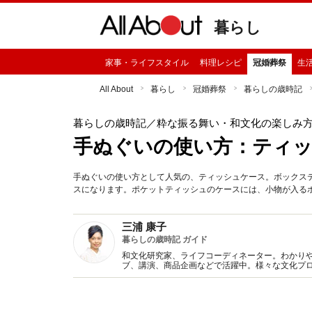
暮らし
家事・ライフスタイル
料理レシピ
冠婚葬祭
生
All About
暮らし
冠婚葬祭
暮らしの歳時記
暮らしの歳時記
／粋な振る舞い・和文化の楽しみ
手ぬぐいの使い方：ティ
手ぬぐいの使い方として人気の、ティッシュケース。ボックス
スになります。ポケットティッシュのケースには、小物が入る
三浦 康子
暮らしの歳時記 ガイド
和文化研究家、ライフコーディネーター。わかり
ブ、講演、商品企画などで活躍中。様々な文化プ
書多数。