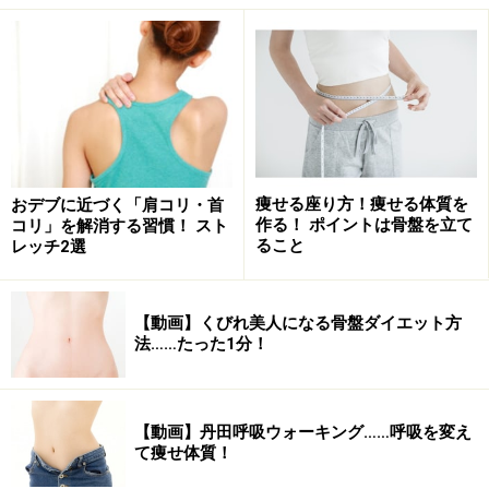
れにくい筋肉は衰える一方だということです。その、衰
えによって筋肉が減ると脂肪が燃焼されにくく、痩せに
くいからだになります。まさに、負の連鎖はどこまでも
続くのです。
痩せる座り方！痩せる体質を
おデブに近づく「肩コリ・首
作る！ ポイントは骨盤を立て
コリ」を解消する習慣！ スト
あれ？ もしかしてゆがんでる？ “骨盤のゆ
ること
レッチ2選
がみ”セルフチェック！
ここで、あなたの骨盤のゆがみをチェックしてみましょ
【動画】くびれ美人になる骨盤ダイエット方
う。誰でもカンタンにできるので、お家で時間のあると
法……たった1分！
きにやってみてくださいね！
1.両脚をそろえてまっすぐ立ち、両目をつぶってから片
【動画】丹田呼吸ウォーキング……呼吸を変え
て痩せ体質！
脚立ちをし、そのまま10秒静止。（上げる脚は右でも左