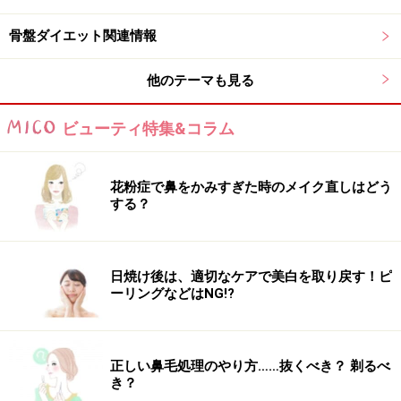
に脚を組んでしまうという人は、からだがどちらかに傾
いて骨盤がゆがんでいるかもしれません。
骨盤ダイエット関連情報
3.足踏みが終わったら、目印のテープからどれくらい位
他のテーマも見る
置がずれているか確認しましょう。骨盤がゆがんでいる
ビューティ特集&コラム
人は、ゆがんでいる方へずれていきます。
さあ！ ゆがみを確認したら、お腹のたるみを食い止めま
花粉症で鼻をかみすぎた時のメイク直しはどう
しょう！
する？
※記事内容は執筆時点のものです。最新の内容をご確認くださ
い。
※ダイエットは個人の体質、また、誤った方法による実践に起因
日焼け後は、適切なケアで美白を取り戻す！ピ
して体調不良を引き起こす場合があります。実践の際には、必ず
ーリングなどはNG!?
自身の体質及び健康状態を十分に考慮したうえで、正しい方法で
おこなってください。また、全ての方への有効性を保証するもの
ではありません。
正しい鼻毛処理のやり方……抜くべき？ 剃るべ
き？
次のページへ
1
/
2