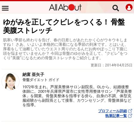
ゆがみを正してクビレをつくる！ 骨盤
美腹ストレッチ
肌寒い季節も終わりを告げ、春の日差しがあたたかく心がウキウキしま
すね！ さあ、いよいよ本格的に薄着になる季節の到来です。とはいえ、
厚着をして油断していたウエスト周りのたるんだお肉やぽっこり下腹に
頭を悩ませていませんか？ 今回は骨盤のゆがみを正して、“クビレ”をつ
くり“美腹”になるための骨盤ストレッチをご紹介します。
更新日：
2014年04月25日
納富 亜矢子
骨盤ダイエット ガイド
1972年生まれ。芦屋美整体サロン副院長。OLから、結婚後整
体師に。2001年兵庫県芦屋市に女性専用整体サロン「芦屋美整
体」を開業。骨盤美整体を指導する傍ら、自身の不調、体型克
服経験から副院長として接客、カウンセリング、骨盤体操など
を指導。
プロフィール詳細
執筆記事一覧