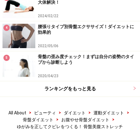
大体解決！
2024/02/22
腰張りタイプ別骨盤エクササイズ！ダイエットに
4
効果的
2022/05/06
骨盤の歪み度チェック！まずは自分の姿勢のタイ
5
プから診断しよう
2020/04/23
ランキングをもっと見る
>
>
>
>
All About
ビューティ
ダイエット
運動ダイエット
>
>
骨盤ダイエット
お腹やせ骨盤ダイエット
ゆがみを正してクビレをつくる！ 骨盤美腹ストレッチ