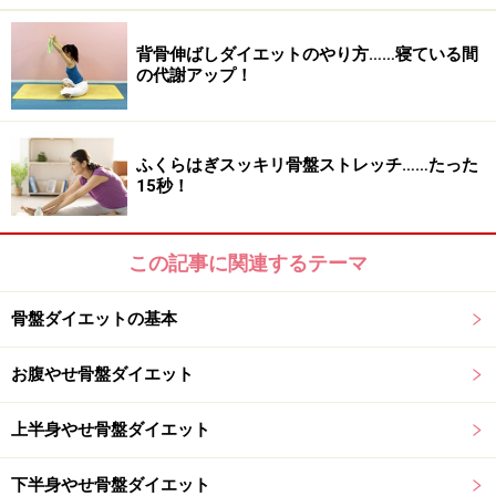
でもどちらでもＯＫ！）
背骨伸ばしダイエットのやり方……寝ている間
2.イスに腰を掛けて脚を組む。これを左右、両方で試
の代謝アップ！
す。
3.平らな床に目印になるテープなどをはり、その目印の
ふくらはぎスッキリ骨盤ストレッチ……たった
15秒！
上で目をつぶって30回足踏み。
さあ、セルフチェックはいかがでしたか？
この記事に関連するテーマ
1.まっすぐ、じっと10秒立っていられましたか？ 10秒立
骨盤ダイエットの基本
っていられなかった人は、骨盤がゆがんでいる可能性大
お腹やせ骨盤ダイエット
です。
上半身やせ骨盤ダイエット
2.どちらか一方が組みにくかったり、きつく感じたりし
ませんでしたか？ また、無意識のうちにいつも同じ方向
下半身やせ骨盤ダイエット