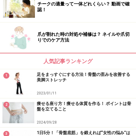
チークの適量って一体どれくらい？ 動画で確
認！
爪が割れた時の対処や補修は？ ネイルや爪切
りでのケア方法
人気記事ランキング
足をまっすぐにする方法！骨盤の歪みを改善する
1
美脚ストレッチ
2023/01/11
痩せる座り方！痩せる体質を作る！ ポイントは骨
2
盤を立てること
2024/09/28
1日5分！「骨盤底筋」を鍛えれば“女性の悩み”は
3