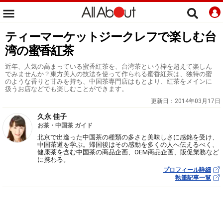
ティーマーケットジークレフで楽しむ台
湾の蜜香紅茶
近年、人気の高まっている蜜香紅茶を、台湾茶という枠を超えて楽しん
でみませんか？東方美人の技法を使って作られる蜜香紅茶は、独特の蜜
のような香りと甘みを持ち、中国茶専門店はもとより、紅茶をメインに
扱うお店などでも楽しむことができます。
更新日：
2014年03月17日
久永 佳子
お茶・中国茶 ガイド
北京で出逢った中国茶の種類の多さと美味しさに感銘を受け、
中国茶道を学ぶ。帰国後はその感動を多くの人へ伝えるべく、
健康茶を含む中国茶の商品企画、OEM商品企画、販促業務など
に携わる。
プロフィール詳細
執筆記事一覧