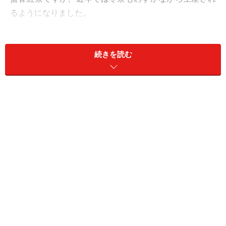
るようになりました。
花蓮蜜香紅茶はどんな味？ >>
続きを読む
※記事内容は執筆時点のものです。最新の内容をご確認くださ
い。
※メニューや料金などのデータは、取材時または記事公開時点で
の内容です。
次のページへ
1
/
5