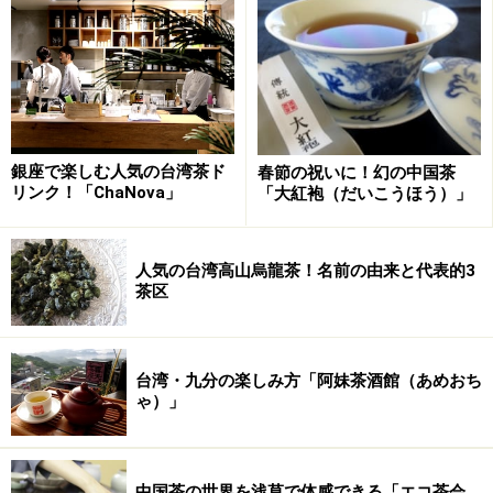
銀座で楽しむ人気の台湾茶ド
春節の祝いに！幻の中国茶
リンク！「ChaNova」
「大紅袍（だいこうほう）」
人気の台湾高山烏龍茶！名前の由来と代表的3
茶区
台湾・九分の楽しみ方「阿妹茶酒館（あめおち
ゃ）」
中国茶の世界を浅草で体感できる「エコ茶会