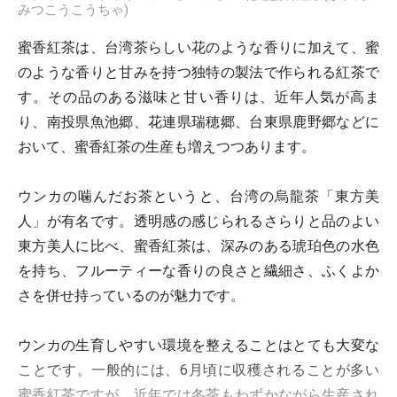
みつこうこうちゃ)
蜜香紅茶は、台湾茶らしい花のような香りに加えて、蜜
のような香りと甘みを持つ独特の製法で作られる紅茶で
す。その品のある滋味と甘い香りは、近年人気が高ま
り、南投県魚池郷、花連県瑞穂郷、台東県鹿野郷などに
おいて、蜜香紅茶の生産も増えつつあります。
ウンカの噛んだお茶というと、台湾の烏龍茶「東方美
人」が有名です。透明感の感じられるさらりと品のよい
東方美人に比べ、蜜香紅茶は、深みのある琥珀色の水色
を持ち、フルーティーな香りの良さと繊細さ、ふくよか
さを併せ持っているのが魅力です。
ウンカの生育しやすい環境を整えることはとても大変な
ことです。一般的には、6月頃に収穫されることが多い
蜜香紅茶ですが、近年では冬茶もわずかながら生産され