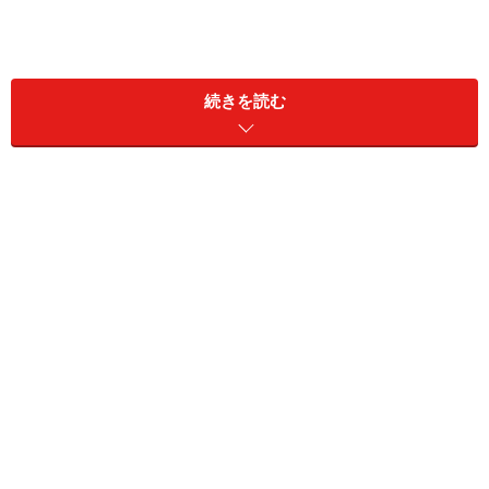
続きを読む
八ツ山通りの南側はかねてより大規模な再開発「大崎副
都心計画」が進行中である。JR「大崎」駅までの一帯は
規則正しい碁盤の目状の道路が早くから完成している。
当該エリアで初期に竣工した街区が「オーバルコー
ト」。分譲住宅棟「ザ・パークタワー東京サウス」
（2001年竣工・30階建て239戸）がある。
所在地は品川区東五反田2丁目。交通アクセスは山手線
「大崎」駅から徒歩3分、同「五反田」駅から徒歩6分。
都心の基幹交通網であるJR山手線の2駅から徒歩10分圏
内（しかも片方は5分以内）にもかかわらず、物件名に
はどちらの名称も組み込まれなかった。当時はまだ、と
くに大崎は工場の多いところという認識だったことが影