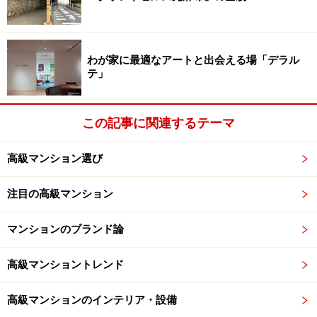
（目黒川から川を背に北進し）正面に捉えたときの第一
印象は、安定感のあるフォルムからくる正統性とでも言
おうか。水平断面がほぼ正方形の建物（右上画像、右下
わが家に最適なアートと出会える場「デラル
平面図）は、南立面中央部だけがアール状に少し膨らみ
テ」
を見せている（下の画像）。上層のみ四方に突き出たコ
ーニス、アースカラーと緑青（ろくしょう）のやや薄い
この記事に関連するテーマ
色合い、そしてアスペクト比（塔状比）。いずれも（電
柱もなく並木の整備された）街並みとのバランスが絶妙
高級マンション選び
に映る。
注目の高級マンション
マンションのブランド論
ザ・パークタワー東京サウス
高級マンショントレンド
※記事内容は執筆時点のものです。最新の内容をご確認くださ
い。
高級マンションのインテリア・設備