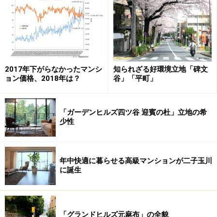
ザ・パークタワー東京サウス
だが今はどうだろう。大崎駅はりんかい線も開通し、湾
岸地域への中継点としてのイメージが定着したのではな
2017年下がらなかったマンシ
知られざる好環境立地「碑文
いだろうか。朝の通勤時間帯などは山手線から乗り換え
ョン価格、2018年は？
谷」「平町」
る人が多数いて、人の流れが大きく変わったことを印象
付ける。駅南口も様変わりした。マンション名に大崎を
「ガーデンヒルズ四ツ谷 迎賓の杜」立地の希
取り入れたのは、駅直結のツインタワー「大崎ウエスト
少性
シティタワーズ」。販売活動は順調のようで時代の変遷
を象徴するプロジェクトといえよう。
年中快適に暮らせる高級マンションが二子玉川
に誕生
さて、当該地区を眺めていてあらためて思うのは「ザ・
パークタワー東京サウス」の景観に合ったデザインと今
だ色褪せることのない専有部の設計である。
「グランドヒルズ元麻布」の全貌