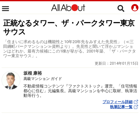
正統なるタワー、ザ・パークタワー東京
サウス
「住まいに求めるものは機能性と10年20年先をみすえた先見性」（≪三
田綱町パークマンション≫資料より）。先見性と聞いて浮かぶマンショ
ンはどれか。最有力候補にこの1棟が挙がる。2001年築、「ザ・パークタ
ワー東京サウス」。
更新日：
2014年01月15日
坂根 康裕
高級マンション ガイド
不動産情報コンテンツ『ファクトストック』運営。「住宅情報
都心に住む」元編集長。高級マンションを中心に取材、執筆活
動等行う。
プロフィール詳細
執筆記事一覧