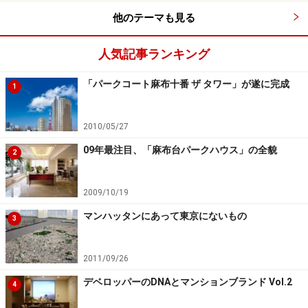
他のテーマも見る
次のページへ
1
/
2
人気記事ランキング
「パークコート麻布十番 ザ タワー」が遂に完成
1
2010/05/27
09年最注目、「麻布台パークハウス」の全貌
2
2009/10/19
マンハッタンにあって東京にないもの
3
2011/09/26
デベロッパーのDNAとマンションブランド Vol.2
4