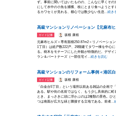
ず。事前に聞いてはいたものの、こんなに早くその
にして水中の小魚を捕獲、枝にとまり食べようとす
るカワセミが見れる、都心では数少ない生息...
続き
高級マンションリノベーション【元麻布ヒルズ
坂根 康裕
ガイド記事
元麻布ヒルズ＜専有面積250.87m2＞リノベーシ
1丁目）は総戸数222戸、29階建てタワー棟を中心に
る。樹木をモチーフにした外観が特徴的だ。デザイ
ラン＆パートナーズ（一部住宅イ...
続きを読む
高級マンションのリフォーム事例＜港区白
坂根 康裕
ガイド記事
「白金台5丁目」という場所以前ある雑誌の企画で
ある。駅や街の名前ではなく、もう少し具体的に町
とき、まっさきに頭に浮かぶのは2種類の景色。ひ
つは南面が広大な緑と隣接する立地である。前者...