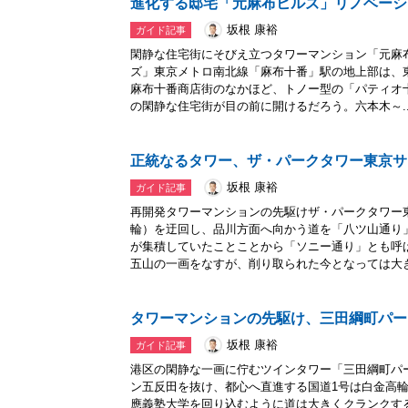
進化する邸宅「元麻布ヒルズ」リノベーシ
坂根 康裕
ガイド記事
閑静な住宅街にそびえ立つタワーマンション「元麻
ズ」東京メトロ南北線「麻布十番」駅の地上部は、東
麻布十番商店街のなかほど、トノー型の「パティオ
の閑静な住宅街が目の前に開けるだろう。六本木～..
正統なるタワー、ザ・パークタワー東京サ
坂根 康裕
ガイド記事
再開発タワーマンションの先駆けザ・パークタワー
輪）を迂回し、品川方面へ向かう道を「八ツ山通り
が集積していたことことから「ソニー通り」とも呼
五山の一画をなすが、削り取られた今となっては大き.
タワーマンションの先駆け、三田綱町パー
坂根 康裕
ガイド記事
港区の閑静な一画に佇むツインタワー「三田綱町パ
ン五反田を抜け、都心へ直進する国道1号は白金高
應義塾大学を回り込むように道は大きくクランクす