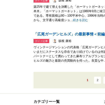
坂根 康裕
ガイド記事
築25年で建て替えを決断した「ホーマットガーネッ
本木」「ホーマットガーネット」は1980年9月に竣
である。専有面積は80～100平米中心、1996年当
から、文字通り高級億ショ...
続きを読む
「広尾ガーデンヒルズ」の最新事情＜前編
坂根 康裕
ガイド記事
ヴィンテージマンションの代表格「広尾ガーデンヒ
いまだにステータスな存在であり続けているのは何
パートナーとして携わってきた麻布リアルプランセ
ヒルズの魅力と最新の売買動向を伺った。良質な中..
1
2
カテゴリー一覧