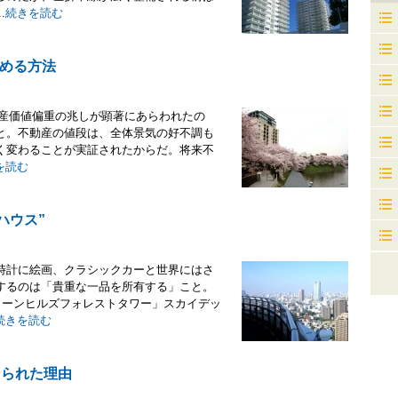
.
続きを読む
める方法
に資産価値偏重の兆しが顕著にあらわれたの
と。不動産の値段は、全体景気の好不調も
く変わることが実証されたからだ。将来不
を読む
ハウス”
時計に絵画、クラシックカーと世界にはさ
するのは「貴重な一品を所有する」こと。
リーンヒルズフォレストタワー」スカイデッ
続きを読む
えられた理由