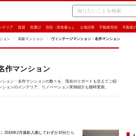
ンテリア
賃貸
街選び
別荘・田舎暮らし
土地活用
不動産売却
不動産
ション
高級マンション
ヴィンテージマンション・名作マンション
名作マンション
ンション・名作マンションの数々を、現在のリポートも交えてご紹
ンションのインテリア、リノベーション実例紹介も随時更新。
2016年2月撮影入園してわずか10分たら