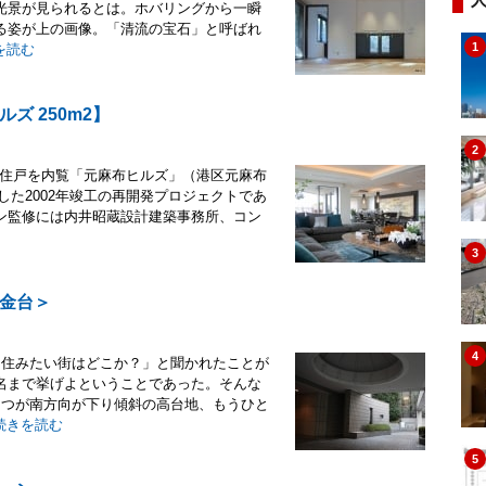
光景が見られるとは。ホバリングから一瞬
る姿が上の画像。「清流の宝石」と呼ばれ
1
を読む
 250m2】
2
ョン住戸を内覧「元麻布ヒルズ」（港区元麻布
した2002年竣工の再開発プロジェクトであ
ン監修には内井昭蔵設計建築事務所、コン
3
金台＞
4
「住みたい街はどこか？」と聞かれたことが
名まで挙げよということであった。そんな
とつが南方向が下り傾斜の高台地、もうひと
続きを読む
5