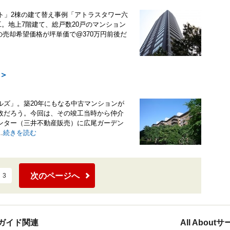
ト」2棟の建て替え事例「アトラスタワー六
工。地上7階建て、総戸数20戸のマンション
時の売却希望価格が坪単価で@370万円前後だ
＞
ルズ」。築20年にもなる中古マンションが
故だろう。今回は、その竣工当時から仲介
ンター（三井不動産販売）に広尾ガーデン
.
続きを読む
次のページへ
3
ガイド関連
All Abou