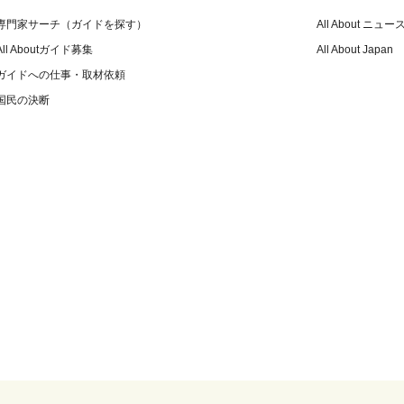
専門家サーチ（ガイドを探す）
All About ニュー
All Aboutガイド募集
All About Japan
ガイドへの仕事・取材依頼
国民の決断