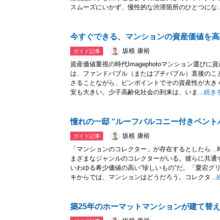
スムーズにいかず、慢性的な渋滞箇所のひとつにな..
今すぐできる、マンションの資産価値を高
坂根 康裕
ガイド記事
資産価値重視の時代Imagephotoマンション選び
は、ファンドバブル（またはプチバブル）直後のこ
さることながら、ピンポイントでその資産性が大き
安も大きい。少子高齢化社会の到来は、いま...
続き
憧れの一邸 “ルーフバルコニー付きペント
坂根 康裕
ガイド記事
「マンションのコレクター」が存在するとしたら…
まざまなジャンルのコレクターがいる。彼らに共通
いわゆる希少価値の高い“珍しいもの”だ。「愛宕グ
キからでは、マンションはどうだろう。コレクタ...
築25年のホーマットマンションが建て替