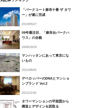
「パークコート麻布十番 ザ タワ
ー」が遂に完成
2010/05/27
09年最注目、「麻布台パークハ
ウス」の全貌
2009/10/19
マンハッタンにあって東京にな
いもの
2011/09/26
デベロッパーのDNAとマンショ
ンブランド Vol.2
2012/11/20
タワーマンションの平面図から
構造とデザインを読取る