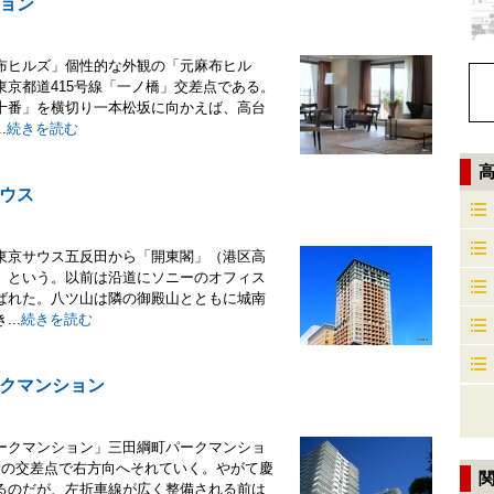
ョン
布ヒルズ」個性的な外観の「元麻布ヒル
京都道415号線「一ノ橋」交差点である。
十番」を横切り一本松坂に向かえば、高台
.
続きを読む
ウス
東京サウス五反田から「開東閣」（港区高
」という。以前は沿道にソニーのオフィス
ばれた。八ツ山は隣の御殿山とともに城南
..
続きを読む
クマンション
ークマンション」三田綱町パークマンショ
輪の交差点で右方向へそれていく。やがて慶
るのだが、左折車線が広く整備される前は