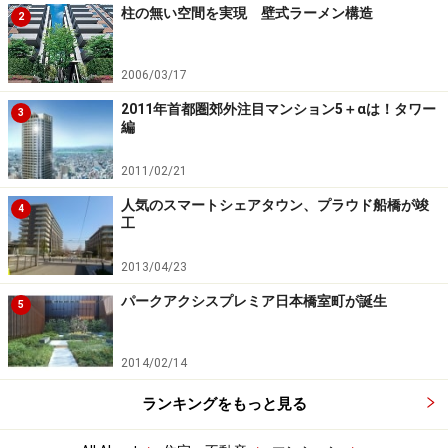
柱の無い空間を実現 壁式ラーメン構造
2
2006/03/17
2011年首都圏郊外注目マンション5＋αは！タワー
3
編
2011/02/21
人気のスマートシェアタウン、プラウド船橋が竣
4
工
2013/04/23
パークアクシスプレミア日本橋室町が誕生
5
2014/02/14
ランキングをもっと見る