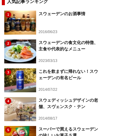
人気記事ランキング
スウェーデンのお酒事情
1
2016/06/23
スウェーデンの食文化の特徴、
2
主食や代表的なメニュー
2023/03/13
これを飲まずに帰れない！スウ
3
ェーデンの有名ビール
2014/07/22
スウェディッシュデザインの老
4
舗、スヴェンスク・テン
2014/08/17
スーパーで買えるスウェーデン
5
の珍しいお菓子５選