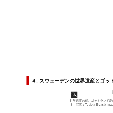
４. スウェーデンの世界遺産とゴッ
世界遺産の町、ゴットランド島
す 写真：Tuukka Ervasti/ imag