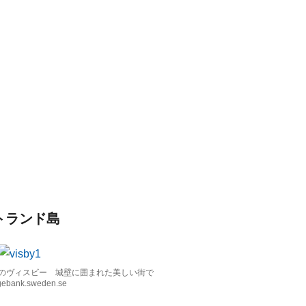
トランド島
のヴィスビー 城壁に囲まれた美しい街で
ebank.sweden.se