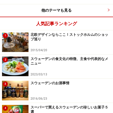
他のテーマも見る
人気記事ランキング
美しさと機能性を追求する「スカンジナビア」のデザイ
ンを重要視するデザインハウス・ストックホルム。スト
北欧デザインならここ！ストックホルムのショッ
1
プ巡り
ックホルムを訪れたら、ぜひ手にとってじっくりと楽し
んでほしいと思います。
2015/04/20
スウェーデンの食文化の特徴、主食や代表的なメ
2
〈DATA〉
ニュー
■
デザインハウス・ストックホルム／Desigen House
2023/03/13
Stockholm
住所：NK Hamngatan 18-20, 111 77 Stockholm
スウェーデンのお酒事情
3
TEL:+46(0)8-762 8119
営業時間：月～金曜10:00～20:00、土曜 10:00～18:00、
2016/06/23
日曜11:00～17:00
スーパーで買えるスウェーデンの珍しいお菓子５
4
定休日：なし
選