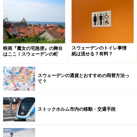
デザイナーと消費者をつなぐ、デザインハ
ウス・ストックホルムの商品
スウェーデンのトイレ事情
映画『魔女の宅急便』の舞台
マットや家具、照明など、スカンジナビアデザインが楽しめ
紙は流せる？有料？
はここ！スウェーデンの町
る 写真：Desigen House Stockholm
店内を見て回ると目に入ってくるのが、デザイナーの顔
スウェーデンの通貨とおすすめの両替方法っ
写真付きの商品紹介プレートです。「作家が出版会社と
て？
協力して」本を出版するように、デザイナーと協力し
て、よい商品を生み出したいというデザインハウス・ス
トックホルムの思いがそこにはあります。
ストックホルム市内の移動・交通手段
デザインハウス・ストックホルムの名を世界に広めた商
品といえば、1997年にデザイナー、ハッリ・コスキネン
(Harri Koskinen)によってデザインされたブロックランプ