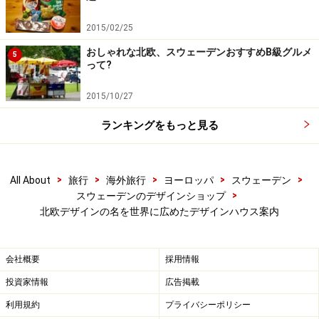
※記事内容は執筆時点のものです。最新の内容をご確認くださ
2015/02/25
い。
※海外を訪れる際には最新情報の入手に努め、「
外務省 海外安全
おしゃれな北欧、スウェーデンおすすめB級グルメ
5
ホームページ
」を確認するなど、安全確保に十分注意を払ってく
って?
ださい。
2015/10/27
ランキングをもっと見る
>
>
>
>
>
All About
旅行
海外旅行
ヨーロッパ
スウェーデン
>
スウェーデンのデザインショップ
北欧デザインの名を世界に広めたデザインハウス案内
会社概要
採用情報
投資家情報
広告掲載
利用規約
プライバシーポリシー