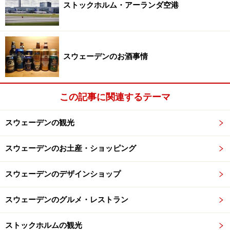
ストックホルム・アーランダ空港
です。ブロックランプは、デザインハウス・ストックホ
ルムの数ある商品の中でもベストセラーになった商品の
うちの一つです。このランプは、ニューヨーク近代美術
館(MoMA)でも使用されていることで有名です。
スウェーデンのお酒事情
この記事に関連するテーマ
お土産にも自分用にもほしくなるエルサ・ベスコフのマグカ
ップ 写真：Desigen House Stcokholm
スウェーデンの観光
お手頃な値段でお土産にもぴったりなのがデザイナー、
スウェーデンのお土産・ショッピング
カタリーナ・キッペル(Catharina Kippel)による、スウェ
ーデンの絵本作家エルサ・ベスコフ(Elsa Beskov)のモチ
スウェーデンのデザインショップ
ーフを用いたマグカップ。可愛らしい童話の世界とデザ
インハウス・ストックホルムのコラボ商品には、マグカ
スウェーデンのグルメ・レストラン
ップの他にもキッチンタオルやプレートなどがありま
ストックホルムの観光
す。