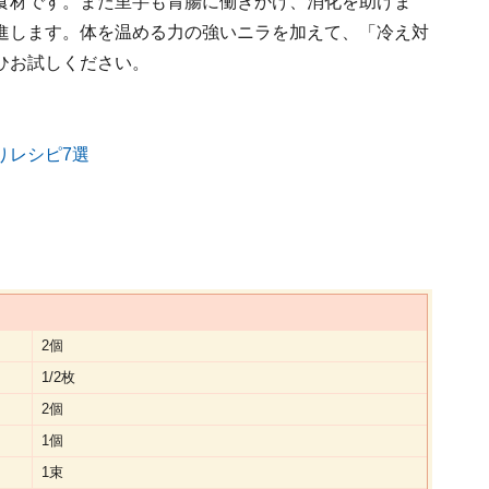
食材です。また里芋も胃腸に働きかけ、消化を助けま
進します。体を温める力の強いニラを加えて、「冷え対
ひお試しください。
りレシピ7選
2個
1/2枚
2個
1個
1束