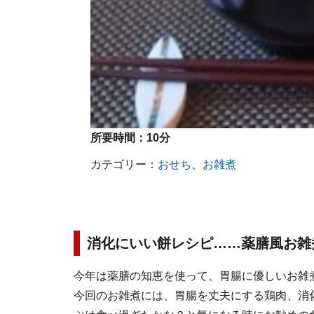
所要時間：
10分
カテゴリー：
おせち
、
お雑煮
消化にいい餅レシピ……薬膳風お雑
今年は薬膳の知恵を使って、胃腸に優しいお雑
今回のお雑煮には、胃腸を丈夫にする鶏肉、消