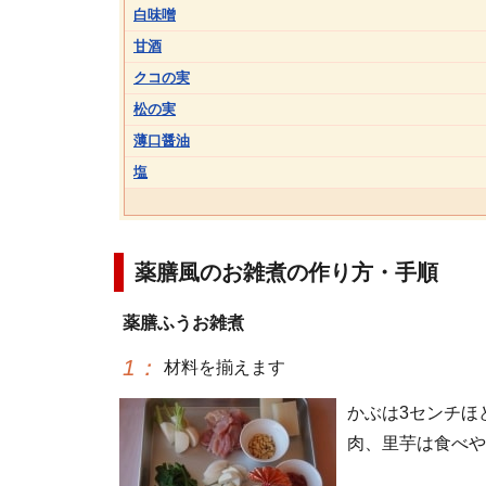
白味噌
甘酒
クコの実
松の実
薄口醤油
塩
薬膳風のお雑煮の作り方・手順
薬膳ふうお雑煮
1
：
材料を揃えます
かぶは3センチほ
肉、里芋は食べや