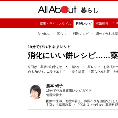
暮らし
家事・ライフスタイル
料理レシピ
冠婚葬祭
生
All About
暮らし
料理レシピ
15分で作れる
15分で作れる薬膳レシピ
消化にいい餅レシピ……薬
今回は、薬膳の知恵を使った、消化にいい餅レシピ、お雑煮の
める力の強いニラを加えて、「冷え対策」「胃もたれ対策」を
瀧本 靖子
15分で作れる薬膳レシピ ガイド
管理栄養士
国際中医師、管理栄養士。体調不良を薬膳で治し
主宰する薬膳教室で、200名以上の生徒に薬膳料
ど幅広く活動している。