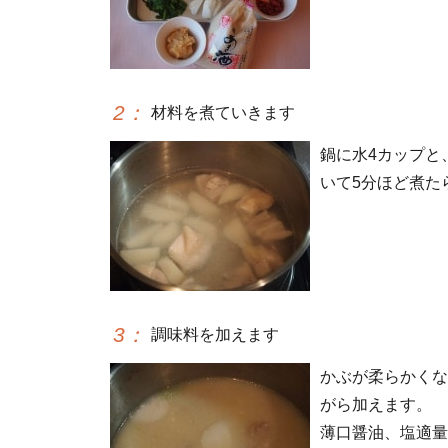
2
：
材料を煮ていきます
鍋に水4カップと
いて5分ほど煮た
3
：
調味料を加えます
かぶが柔らかくな
がら加えます。
薄口醤油、塩適量