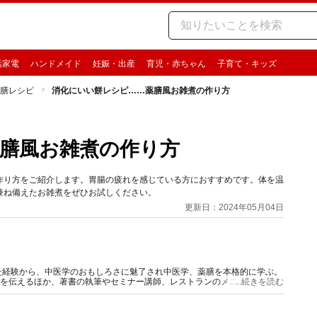
活家電
ハンドメイド
妊娠・出産
育児・赤ちゃん
子育て・キッズ
薬膳レシピ
消化にいい餅レシピ……薬膳風お雑煮の作り方
膳風お雑煮の作り方
作り方をご紹介します。胃腸の疲れを感じている方におすすめです。体を温
兼ね備えたお雑煮をぜひお試しください。
更新日：2024年05月04日
た経験から、中医学のおもしろさに魅了され中医学、薬膳を本格的に学ぶ。
理を伝えるほか、著書の執筆やセミナー講師、レストランのメニュー提案な
...続きを読む