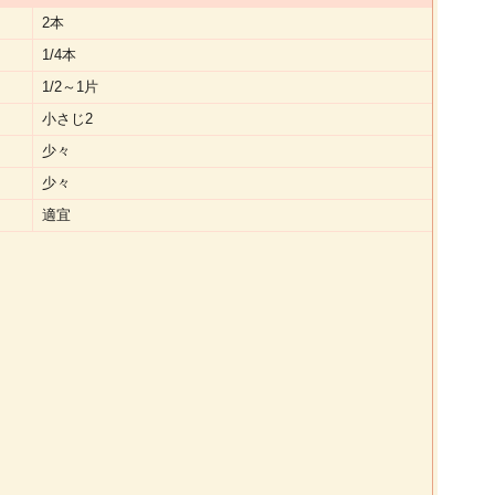
2本
1/4本
1/2～1片
小さじ2
少々
少々
適宜