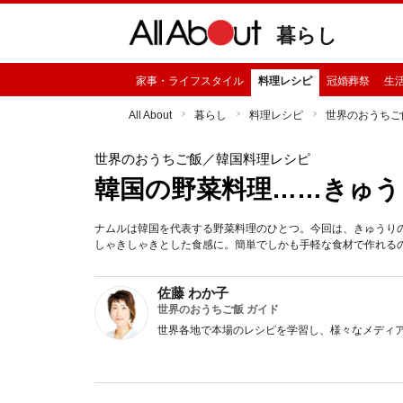
暮らし
家事・ライフスタイル
料理レシピ
冠婚葬祭
生
All About
暮らし
料理レシピ
世界のおうちご
世界のおうちご飯
／韓国料理レシピ
韓国の野菜料理……きゅ
ナムルは韓国を代表する野菜料理のひとつ。今回は、きゅうり
しゃきしゃきとした食感に。簡単でしかも手軽な食材で作れる
佐藤 わか子
世界のおうちご飯 ガイド
世界各地で本場のレシピを学習し、様々なメディ