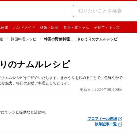
活家電
ハンドメイド
妊娠・出産
育児・赤ちゃん
子育て・キッズ
飯
韓国料理レシピ
韓国の野菜料理……きゅうりのナムルレシピ
うりのナムルレシピ
のナムルレシピをご紹介いたします。きゅうりを炒めることで、色鮮やかで
のが魅力。毎日のお助け料理としてどうぞ。
更新日：2024年08月09日
アにてレシピ提供など活動中。
プロフィール詳細
執筆記事一覧