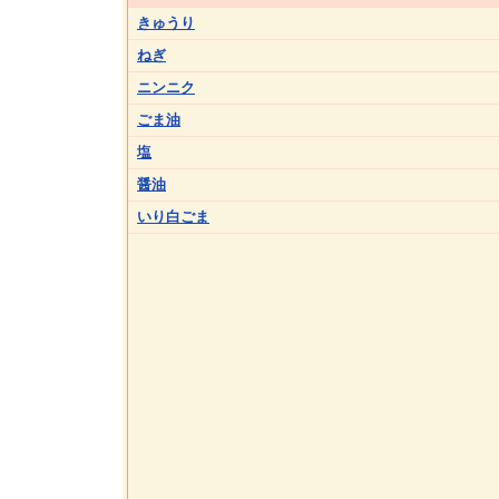
きゅうり
ねぎ
ニンニク
ごま油
塩
醤油
いり白ごま