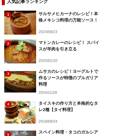
人気記事ランキング
サルサメヒカーナのレシピ！本
1
格メキシコ料理の万能ソース！
2024/09/23
マトンカレーのレシピ！ スパイ
2
スが羊肉を引き立る
2025/01/10
ムサカのレシピ！ヨーグルトで
3
作るソースが特徴のブルガリア
料理
2024/11/28
タイスキの作り方と本格的なタ
4
レ2種【タイ料理】
2018/08/24
スペイン料理・タコのガルシア
5