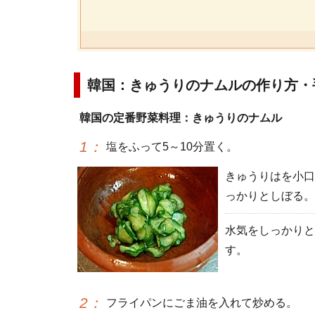
韓国：きゅうりのナムルの作り方・
韓国の定番野菜料理：きゅうりのナムル
1
：
塩をふって5～10分置く。
きゅうりはを小口
っかりとしぼる。
水気をしっかりと
す。
2
：
フライパンにごま油を入れて炒める。