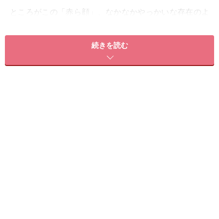
ところがこの「赤ら顔」、なかなかやっかいな存在のよ
うで、原因も様々、治療法も様々。加えて自分で解消す
ることが難しい頑固な存在だといいます。
続きを読む
そんな時に頼りになるのはやっぱりクリニック！ そこで
美容クリニックのドクターを直撃!! 赤ら顔の原因は？
どんな種類があるの？ その治療法は？ 気になることをす
べてうかがってきました。
それでは頼れるクリニックへGO！
※記事内容は執筆時点のものです。最新の内容をご確認くださ
い。
※個人の体質、また、誤った方法による実践に起因して肌荒れや
不調を引き起こす場合があります。実践の際には、必ず自身の体