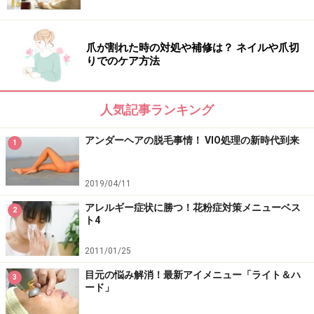
爪が割れた時の対処や補修は？ ネイルや爪切
りでのケア方法
人気記事ランキング
アンダーヘアの脱毛事情！ VIO処理の新時代到来
1
2019/04/11
アレルギー症状に勝つ！花粉症対策メニューベス
2
ト4
2011/01/25
目元の悩み解消！最新アイメニュー「ライト＆ハ
3
ード」