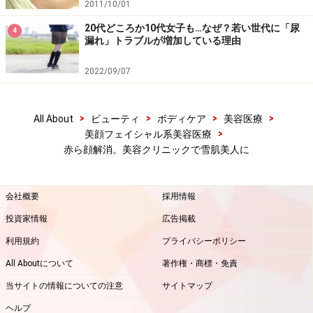
2011/10/01
20代どころか10代女子も…なぜ？若い世代に「尿
4
漏れ」トラブルが増加している理由
2022/09/07
>
>
>
>
All About
ビューティ
ボディケア
美容医療
>
美顔フェイシャル系美容医療
赤ら顔解消。美容クリニックで雪肌美人に
会社概要
採用情報
投資家情報
広告掲載
利用規約
プライバシーポリシー
All Aboutについて
著作権・商標・免責
当サイトの情報についての注意
サイトマップ
ヘルプ