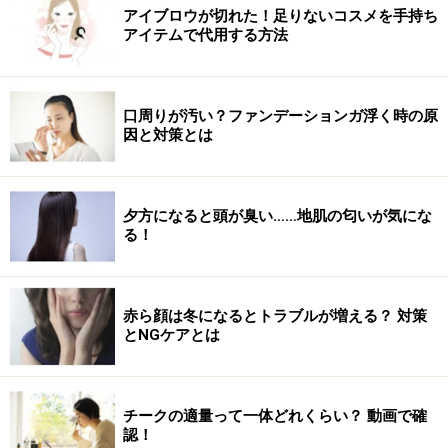
アイブロウが切れた！足りないコスメを手持ち
アイテムで代用する方法
口周りが汚い？ファンデーションガ浮く時の原
因と対策とは
夕方になると頭が臭い……地肌の匂いが気にな
る！
赤ら顔は冬になるとトラブルが増える？ 対策
とNGケアとは
チークの適量って一体どれくらい？ 動画で確
認！