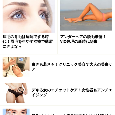
眉毛の育毛は病院でする時
アンダーヘアの脱毛事情！
代！眉毛を生やす治療で薄眉
VIO処理の新時代到来
にさよなら
白さも若さも！クリニック美容で大人の美白ケ
ア
デキる女のエチケットケア！女性器もアンチエ
イジング