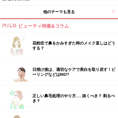
他のテーマも見る
ビューティ特集&コラム
花粉症で鼻をかみすぎた時のメイク直しはどう
する？
日焼け後は、適切なケアで美白を取り戻す！ピ
ーリングなどはNG!?
正しい鼻毛処理のやり方……抜くべき？ 剃るべ
き？