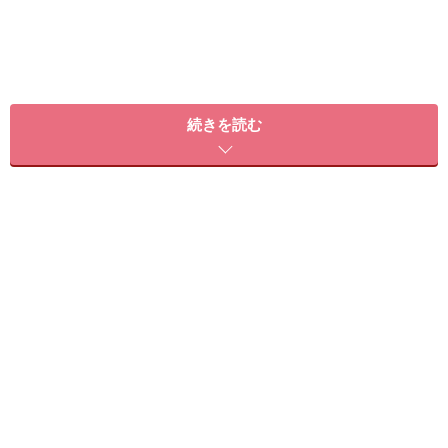
続きを読む
バレない整形
・術後の腫れや内出血が目立つ
・変化が大きく今までと見た目が大きく異なる
・傷の跡がある
この3点に気をつければ周囲にばれることはありません
し、他人の整形を見抜くこともできません。例として傷
跡ができないプチ整形の代表である二重整形について解
説します。