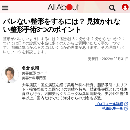
バレない整形をするには？ 見抜かれな
い整形手術3つのポイント
整形がバレないようにするには？ 整形は人に分かる？ 分からないか？ に
ついては日々の診療で本当に多くの方からご質問いただく事の一つで
す。周囲に気づかれるのにはいくつかの理由があります。その理由とバ
レないコツを解説します。
更新日：
2022年03月31日
名倉 俊輔
美容整形 ガイド
美容外科専門医
大学病院・国立病院を経て美容外科へ転身。脂肪吸引・糸リフ
ト・輪郭整形で全国No.1の実績を持ち、技術指導医として後進
育成も行う。湘南美容クリニック秋葉原院院長。美容外科歴15
年以上。国内だけでなく海外からの指名も多数。
プロフィール詳細
執筆記事一覧