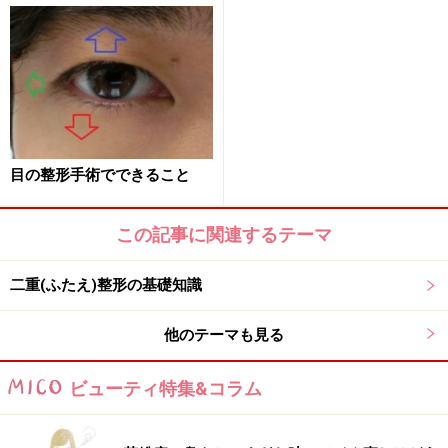
目の整形手術でできること
実際は多くの方は週末を使って手術をし、週明けには眼
鏡をかけるなどして普通の生活に戻っています。女性は
この記事に関連するテーマ
お化粧をすると内出血などもかなり隠すことができます
ので問題にならないことも多いです。同居の家族にも手
二重(ふたえ)整形の基礎知識
術の事は内緒にしていて、全く気づかれなかったという
方もいます。
他のテーマも見る
目の浮腫みは個人差の大きい部分ですが長くても2週間
ビューティ特集&コラム
ほどすれば腫れはかなり落ち着いていることがほとんど
です。