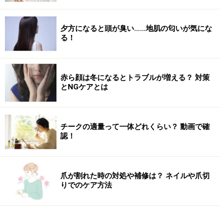
変わることです。逆にここを小さくすれば、人知れず二
重にすることができます。親にさえ気づかれない、とい
う方もいます。
夕方になると頭が臭い……地肌の匂いが気にな
る！
■整形っぽいとも疑われないコツ
・目にとって無理のない、見た目に無理のない幅の二重
赤ら顔は冬になるとトラブルが増える？ 対策
のラインにする
とNGケアとは
・アイプチなどのメイクで希望する二重のラインで普段
から生活する
チークの適量って一体どれくらい？ 動画で確
認！
この方法は化粧かぶれなどがまぶたに無い場合は有効だ
と考えています。術前後の変化が小さくなるためばれに
爪が割れた時の対処や補修は？ ネイルや爪切
くくなるということ以外にもメリットがあります。
りでのケア方法
それは自分にはどんなラインが合うかをシミレーション