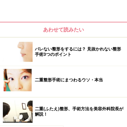
バレないように二重にするには？ 術後の腫
れや内出血について
あわせて読みたい
会社勤めの方から学生さんや買い物に出る主婦まで、術
後どれくらいすれば人に会っても大丈夫かというのは気
バレない整形をするには？ 見抜かれない整形
になるところだと思います。これについては、会う方と
手術3つのポイント
の普段の距離感と希望した目のデザイン（これについて
は「
目の手術でできること
」参照）によるところが非常
に大きいです。
二重整形手術にまつわるウソ・本当
二重(ふたえ)整形、手術方法を美容外科院長が
解説！