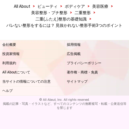
できることです。自分の服装や普段のお化粧などに合う
>
>
>
>
All About
ビューティ
ボディケア
美容医療
ラインを探しやすいですし、その目で生活してみて友人
>
>
美容整形・プチ整形
二重整形
や家族の反応を見ること、アドバイスを聞くこともでき
>
二重(ふたえ)整形の基礎知識
ます。
バレない整形をするには？ 見抜かれない整形手術3つのポイント
とくに一重から二重にする場合は変化も大きく周囲も気
会社概要
採用情報
づきやすいですし、術後に鏡を見たときに違和感がある
投資家情報
広告掲載
ことも多いでしょうから一度試すことをオススメしま
利用規約
プライバシーポリシー
す。
All Aboutについて
著作権・商標・免責
手術では方法などにより限界もありますので担当医とよ
当サイトの情報についての注意
サイトマップ
く相談して最終的なラインを決めていきましょう。
ヘルプ
© All About, Inc. All rights reserved.
掲載の記事・写真・イラストなど、すべてのコンテンツの無断複写・転載・公衆送信等
を禁じます