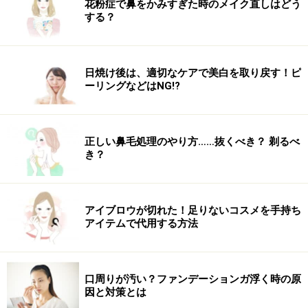
花粉症で鼻をかみすぎた時のメイク直しはどう
する？
腫れを隠すコツ
日焼け後は、適切なケアで美白を取り戻す！ピ
手術方法により多少の差がありますが、48時間後からお
ーリングなどはNG!?
化粧をすることができます。長引きやすいのは内出血に
よるアザになります。これに関しては濃いめのアイシャ
ドウをすることで隠すことができます。
正しい鼻毛処理のやり方……抜くべき？ 剃るべ
き？
整形っぽいとも疑われないコツ
アイブロウが切れた！足りないコスメを手持ち
アイテムで代用する方法
ばれない整形にはコツがあります
口周りが汚い？ファンデーションガ浮く時の原
周囲に気づかれる原因の大部分は何と言っても見た目が
因と対策とは