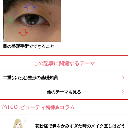
図2
目の整形手術でできること
この記事に関連するテーマ
二重(ふたえ)整形の基礎知識
他のテーマも見る
図1はガイド自身です。目を大きくするには4方向への拡
大が基本ですのでこれらを組み合わせることで形を決め
ビューティ特集&コラム
ていきます。
緑の矢印は目尻切開で可能です。この方法は目尻を切開
花粉症で鼻をかみすぎた時のメイク直しはどう