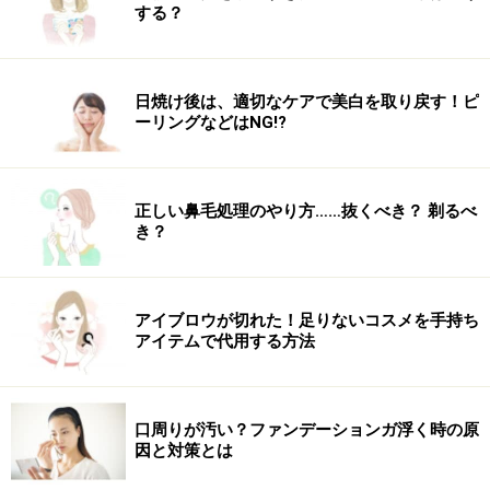
する？
してまぶたの外側で隠れている部分を出します。
赤の矢印は下眼瞼下制(かがんけんかせい)で可能です。
日焼け後は、適切なケアで美白を取り戻す！ピ
この方法は下まぶたの外側を下に引くことでタレ目にし
ーリングなどはNG!?
ます。この方法にはいくつかのバリエーションがありま
す。下まぶたの裏側を切開して行う方法と、糸を使うプ
チ整形が主流です。
正しい鼻毛処理のやり方……抜くべき？ 剃るべ
き？
青の矢印は二重や眼瞼下垂(がんけんかすい)の手術で可
能です。この方法はまつげの生え際が隠れている図1・2
アイブロウが切れた！足りないコスメを手持ち
のような場合はプチ整形でもかなりパッチリした印象を
アイテムで代用する方法
作れます。
黒の矢印は目頭切開で可能です。この方法は目頭を切開
口周りが汚い？ファンデーションガ浮く時の原
してまぶたの内側の蒙古(もうこ)ヒダで隠れている部分
因と対策とは
を出します。