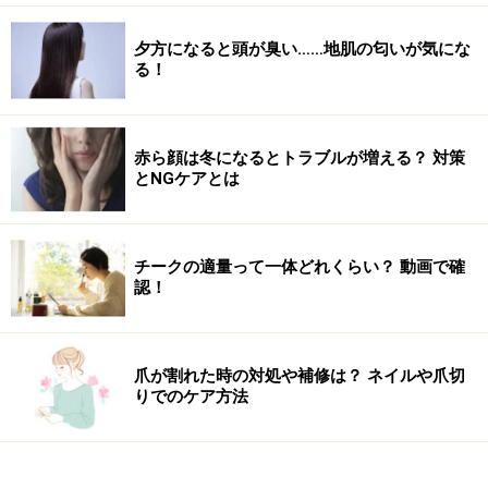
夕方になると頭が臭い……地肌の匂いが気にな
る！
整形手術で希望に沿えないケース
図1・2を比べると、図1では眼頭はもともと広く出てい
るのが分かります。これ以上目頭向きに幅を広げるのは
赤ら顔は冬になるとトラブルが増える？ 対策
とNGケアとは
難しいです。このようにそれぞれの施術には限界もあり
ます。
チークの適量って一体どれくらい？ 動画で確
今まで相談頂いた中で、強いタレ目を希望された方がい
認！
らっしゃいましたが、タレ目の手術の場合はあまり下に
広げると、常にあっかんべーをした状態になり目が乾き
ます。このような理由からやはり希望に沿えないケース
爪が割れた時の対処や補修は？ ネイルや爪切
りでのケア方法
もあります。