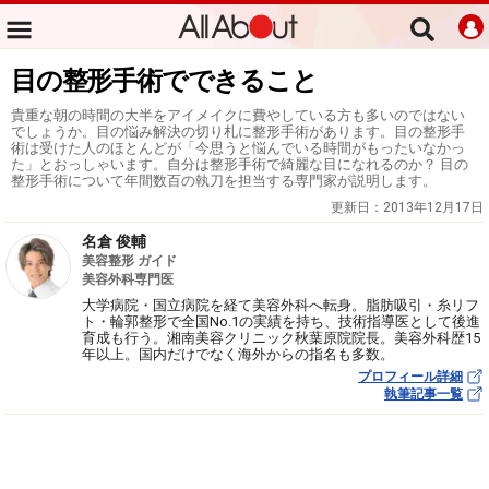
目の整形手術でできること
貴重な朝の時間の大半をアイメイクに費やしている方も多いのではない
でしょうか。目の悩み解決の切り札に整形手術があります。目の整形手
術は受けた人のほとんどが「今思うと悩んでいる時間がもったいなかっ
た」とおっしゃいます。自分は整形手術で綺麗な目になれるのか？ 目の
整形手術について年間数百の執刀を担当する専門家が説明します。
更新日：
2013年12月17日
名倉 俊輔
美容整形 ガイド
美容外科専門医
大学病院・国立病院を経て美容外科へ転身。脂肪吸引・糸リフ
ト・輪郭整形で全国No.1の実績を持ち、技術指導医として後進
育成も行う。湘南美容クリニック秋葉原院院長。美容外科歴15
年以上。国内だけでなく海外からの指名も多数。
プロフィール詳細
執筆記事一覧