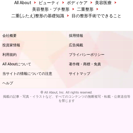
目を若く見せる手術
>
>
>
>
All About
ビューティ
ボディケア
美容医療
>
>
美容整形・プチ整形
二重整形
年齢を重ねることで目の上・下に皮膚の余り、たるみが
>
二重(ふたえ)整形の基礎知識
目の整形手術でできること
出て来ます。まぶたのたるみでは、まつげの生え際や二
重のシワから余分な皮膚の切除を行うことができます。
会社概要
採用情報
投資家情報
広告掲載
利用規約
プライバシーポリシー
術前写真 目の下のたるみは若いうちから出てくることもあ
All Aboutについて
著作権・商標・免責
る
当サイトの情報についての注意
サイトマップ
ヘルプ
術後
© All About, Inc. All rights reserved.
掲載の記事・写真・イラストなど、すべてのコンテンツの無断複写・転載・公衆送信等
を禁じます
写真のように目の下には目袋というふくらみが出ている
人がいます。このたるみのせいで疲れた印象、歳を取っ