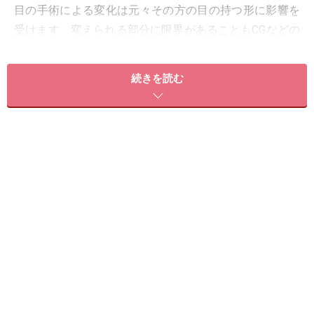
目の手術による変化は元々その方の目の持つ形に影響を
受けます。変えられる部分に限界があることもCGなどの
画像処理と違うところです。
続きを読む
手術で変化を望める部位
・目頭の形を変える、切れ長を丸く広げる、内側に広げ
る
・目尻を下げる、タレ目にする、外側に広げる
・二重のラインを変える
・目の開きを良くする
・涙袋を作る