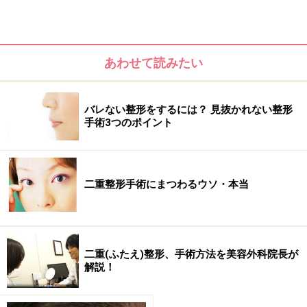
あわせて読みたい
バレない整形をするには？ 見抜かれない整形
手術3つのポイント
目を大きくする手術
二重整形手術にまつわるウソ・本当
日本人に多い希望が｢目を大きくしたい｣というもので
す。実際に目を見ていきましょう。
二重(ふたえ)整形、手術方法を美容外科院長が
図1
解説！