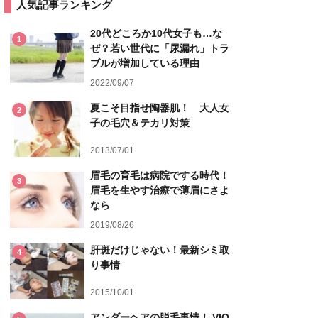
人気記事ランキング
20代どころか10代女子も…な
1
ぜ？若い世代に「尿漏れ」トラ
ブルが増加している理由
2022/09/07
夏こそ目指せ陶器肌！ 大人女
2
子の毛穴＆テカリ対策
2013/07/01
眉毛の育毛は病院でする時代！
3
眉毛を生やす治療で薄眉にさよ
なら
2019/08/26
肝斑だけじゃない！最新シミ取
4
り事情
2015/10/01
アンダーヘアの脱毛事情！ VIO