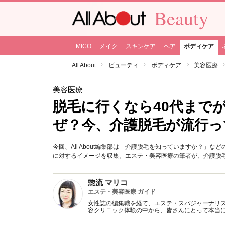
Beauty
MICO
メイク
スキンケア
ヘア
ボディケア
All About
ビューティ
ボディケア
美容医療
美容医療
脱毛に行くなら40代まで
ぜ？今、介護脱毛が流行っ
今回、All About編集部は「介護脱毛を知っていますか？
に対するイメージを収集。エステ・美容医療の筆者が、介護脱
惣流 マリコ
エステ・美容医療 ガイド
女性誌の編集職を経て、エステ・スパジャーナリス
容クリニック体験の中から、皆さんにとって本当