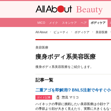
Beauty
MICO
メイク
スキンケア
ヘア
ボディケア
All About
ビューティ
ボディケア
美容医療
美容医療
痩身ボディ系美容医療
痩身ボディ系美容医療をご紹介します。
記事一覧
二重アゴを即解消!? BNLS注射で今すぐ
惣流 マリコ
ガイド記事
ハイネックの季節に挑戦したい美容医療は小顔ケア
の季節より顔が大きく見えたり、実際に大きくもな