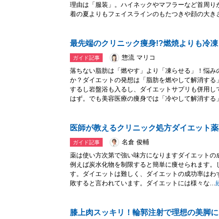
理由は「服装」。ハイネックやマフラーなど首周り
着の夏よりもフェイスラインのもたつきや顔の大きさ.
最先端のクリニック痩身!?燃焼よりも冷
惣流 マリコ
ガイド記事
落ちない脂肪は「燃やす」より「凍らせる」！悩み
か？ダイエットの発想は「脂肪を燃やして解消する
するし岩盤浴も入るし、ダイエットサプリも併用し
はず。でも美容医療の痩身では「冷やして解消する」.
医師が教えるクリニック処方ダイエット薬
名倉 俊輔
ガイド記事
薬は使い方次第で強い味方になりますダイエットの
例えば炭水化物を制限すると簡単に痩せられます。
す。ダイエットは難しく、ダイエットの成功率はわず
敗すると言われています。ダイエットには様々な...
膝上肉スッキリ！輪郭注射で理想の美脚に