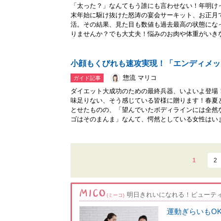
「太った？」なんてもう誰にも言わせない！年明け
末年始に駆け抜けた怒涛の宴会サーキット、お正月
活。その結果、見た目も数値も過去最高の状態にな
りませんか？でも大丈夫！悩みのお肉や体重がいきな.
小顔もくびれも速攻実現！「エンディメッ
惣流 マリコ
ガイド記事
ダイエット大成功のための最終兵器、いよいよ登場
味足りない、そう感じている皆様に贈ります！春夏
とせたものの、「望んでいたボディラインには全然
ゴはそのまんま」なんて、愕然としている女性はいま.
1
2
明日きれいになれる！ビューテ
(ミーコ)
運動ぎらいもO