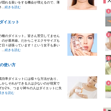
が隠れる装いをする機会が増えるので、薄
..
続きを読む
1
凍ダイエット
2
の種のダイエット。皆さん苦労してません
」のが基本線。だからこそエクササイズも
て日々頑張っています！という女子も多い
..
続きを読む
3
の使い方
成功率ダイエットには様々な方法があり、
しかしそれができる人は少ないのが現実で
4
か2％、つまり98％の人はダイエットに失
続きを読む