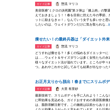
惣流 マリコ
ガイド記事
美容医療“ミクロの決死圏”第３弾は「膝上肉」の撃
えておきましょう！！春を目前に控えた今の季節、
ットに励まなきゃ！」なんていう女子も多いかと思
したいのは、ウェイトダウンだけに気を取られな...
痩せたい！の最終兵器は「ダイエット外来
惣流 マリコ
ガイド記事
どうすれば痩せる？！多くの悩めるダイエッターに
は……ウェイト＆サイズダウンは多く女性たちの永
様々なダイエット法が溢れています。ところが中々
つ。あれやこれやと試してみても結果が出なかったり、
お正月太りから脱出！春までにスリムボデ
大里 有里砂
ガイド記事
最新技術で、スリムボディを手に入れよう！こんな
に即効果を見込める、ガイドおすすめの美容医療痩
は、脂肪溶解注射です。この施術は以前からありま
くなり効果も上がったと言われています。また以前の.