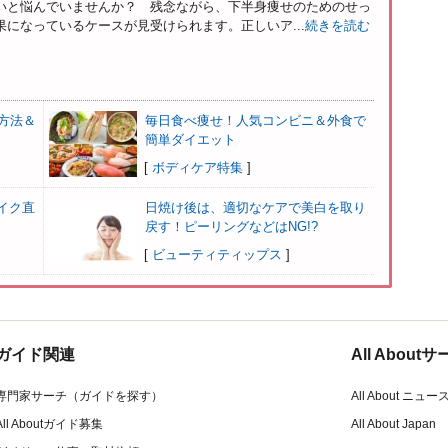
いと悩んでいませんか？ 残念ながら、下半身痩せのためのせっ
になっているケースが見受けられます。正しいア...
続きを読む
方法＆
毎日食べ痩せ！人気コンビニ＆外食で
簡単ダイエット
[
ボディケア特集
]
イク直
日焼け後は、適切なケアで美白を取り
戻す！ピーリングなどはNG!?
[
ビューティティップス
]
ガイド関連
All Abou
専門家サーチ（ガイドを探す）
All About ニュー
All Aboutガイド募集
All About Japan