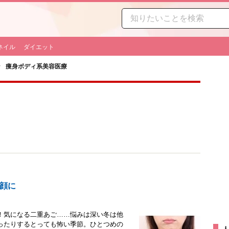
ネイル
ダイエット
痩身ボディ系美容医療
小顔に
！気になる二重あご……悩みは深い冬は他
ったりするとっても怖い季節。ひとつめの