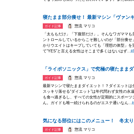
寝たまま部分痩せ！ 最新マシン「ヴァン
惣流 マリコ
ガイド記事
「太ももだけ」「下腹部だけ」。そんなワガママも
ントロールしているからこそ難しいのが「部分痩せ
かりウエイトはキープしていても「理想の体型」を
て“YES”と言える女性はそこまで多くはないはず...
「ライポソニックス」で究極の寝たままダ
惣流 マリコ
ガイド記事
最新マシンで寝たままダイエット！？ダイエットは
スッキリ落せる“ダイエット”は年代問わず女性の永
も食べ過ぎるし、すべての女性が定期的にスポーツ
ん。ガイドも唯一続けられるのがエステ通いなん...
気になる部位にはこのメニュー！ 冬太り
惣流 マリコ
ガイド記事