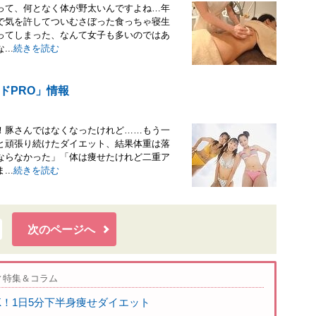
って、何となく体が野太いんですよね…年
で気を許してついむさぼった食っちゃ寝生
ってしまった、なんて女子も多いのではあ
..
続きを読む
ドPRO」情報
！豚さんではなくなったけれど……もう一
と頑張り続けたダイエット、結果体重は落
ならなかった」「体は痩せたけれど二重ア
..
続きを読む
次のページへ
ィ特集＆コラム
K！1日5分下半身痩せダイエット