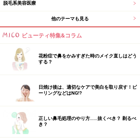
脱毛系美容医療
ックな効果を求めるなら5～6回照射することをおすすめ
しますが、ちょっとしたニキビ跡くらいなら1回でもず
他のテーマも見る
い分小さくなります。
ビューティ特集&コラム
気になるお値段は鼻のみで1万2800円。9800円メニュー
で知られるアンデューでこの値段、ということは、その
花粉症で鼻をかみすぎた時のメイク直しはどう
分ものすごい効果が得られると思って間違いないでしょ
する？
う。ちなみに都内クリニックでは2倍から4倍の価格が設
定されていました。
日焼け後は、適切なケアで美白を取り戻す！ピ
ーリングなどはNG!?
モザイクレーザーのデメリットは？
正しい鼻毛処理のやり方……抜くべき？ 剃るべ
き？
最大のデメリットは月に1度しか照射できないこと。夏