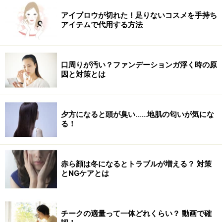
前に早くたくさん通って悩みを解消したいところです
が、効果が高い分あまり頻繁に照射しすぎると色素沈着
アイブロウが切れた！足りないコスメを手持ち
アイテムで代用する方法
などのトラブルがおきるそう。また毛穴は皮脂の出口な
ので、毛穴を引き締めることで一時的にニキビが増える
人も。ニキビができやすい肌質の人はニキビをおさえる
口周りが汚い？ファンデーションガ浮く時の原
治療を併用したほうがよさそうです。
因と対策とは
それでは次ページでは毛穴レーザーを受けるステップを
紹介。長年の悩みがあっという間に解決しちゃう世紀の
夕方になると頭が臭い……地肌の匂いが気にな
る！
瞬間ですよ！
赤ら顔は冬になるとトラブルが増える？ 対策
あれ、思ったよりぜんぜん痛くない？
とNGケアとは
※記事内容は執筆時点のものです。最新の内容をご確認くださ
い。
チークの適量って一体どれくらい？ 動画で確
※個人の体質、また、誤った方法による実践に起因して肌荒れや