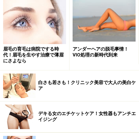
眉毛の育毛は病院でする時
アンダーヘアの脱毛事情！
こちらがマシン本体。操作性抜群の最新型です
代！眉毛を生やす治療で薄眉
VIO処理の新時代到来
にさよなら
そして今、こちらの安藤太一院長が毛穴治療マシンとし
てハマっているのがフラクショナルレーザー「モザイ
白さも若さも！クリニック美容で大人の美白ケ
ク」。
ア
マシンを肌に照射すると、1センチ平方メートルあたり
50～100個・深さ約0.9mmの目に見えない微細な穴を開
デキる女のエチケットケア！女性器もアンチエ
きます。その穴を肌の治癒力で復元すると毎回皮膚の約
イジング
15％が新しいものに生まれ変わり、ガンコな毛穴やニキ
ビ跡、小ジワ、シミなど複数の悩みが同時に解消されて