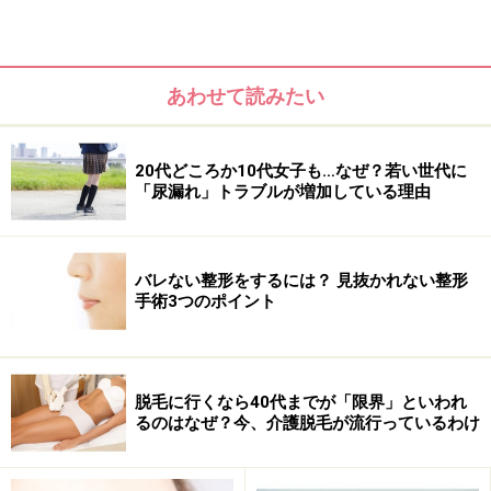
スグレモノレーザーを訪ねガイドが出かけたのは、港北
ニュータウンの人気クリニック「アンデュースキンケア
クリニック＆スパ」。
あわせて読みたい
人気の秘密はなんといっても良心的な価格設定！ 都内
だったら1回数万円はくだらない最新＆優秀治療が、ほ
20代どころか10代女子も…なぜ？若い世代に
「尿漏れ」トラブルが増加している理由
とんど9800円から受けられるです。
バレない整形をするには？ 見抜かれない整形
手術3つのポイント
脱毛に行くなら40代までが「限界」といわれ
るのはなぜ？今、介護脱毛が流行っているわけ