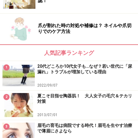
認！
不調を引き起こす場合があります。実践の際には、必ず自身の体
質及び健康状態を十分に考慮し、正しい方法で行ってください。
また、全ての方への有効性を保証するものではありません。
爪が割れた時の対処や補修は？ ネイルや爪切
りでのケア方法
次のページへ
1
/
3
人気記事ランキング
20代どころか10代女子も…なぜ？若い世代に「尿
1
漏れ」トラブルが増加している理由
2022/09/07
夏こそ目指せ陶器肌！ 大人女子の毛穴＆テカリ
2
対策
2013/07/01
眉毛の育毛は病院でする時代！眉毛を生やす治療
3
で薄眉にさよなら