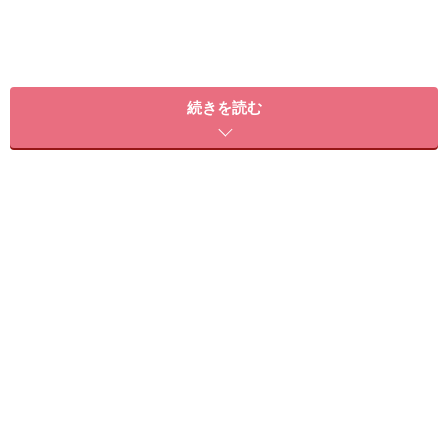
続きを読む
アジア人の肌質に合わせて誕生した「モザ
イク」
良心価格でも内観ゴージャスな素晴らしいクリニックです