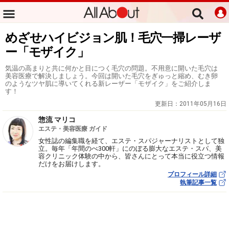
めざせハイビジョン肌！毛穴一掃レーザ
ー「モザイク」
気温の高まりと共に何かと目につく毛穴の問題。不用意に開いた毛穴は
美容医療で解決しましょう。今回は開いた毛穴をぎゅっと縮め、むき卵
のようなツヤ肌に導いてくれる新レーザー「モザイク」をご紹介しま
す！
更新日：
2011年05月16日
惣流 マリコ
エステ・美容医療 ガイド
女性誌の編集職を経て、エステ・スパジャーナリストとして独
立。毎年「年間のべ300軒」にのぼる膨大なエステ・スパ、美
容クリニック体験の中から、皆さんにとって本当に役立つ情報
だけをお届けします。
プロフィール詳細
執筆記事一覧