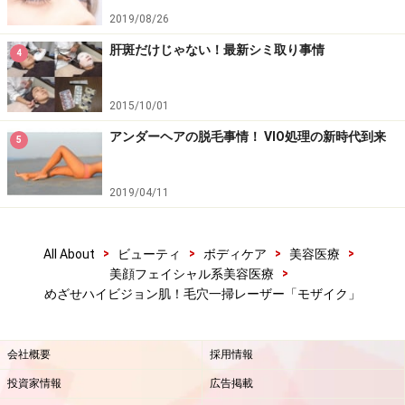
2019/08/26
肝斑だけじゃない！最新シミ取り事情
4
2015/10/01
アンダーヘアの脱毛事情！ VIO処理の新時代到来
5
2019/04/11
>
>
>
>
All About
ビューティ
ボディケア
美容医療
>
美顔フェイシャル系美容医療
めざせハイビジョン肌！毛穴一掃レーザー「モザイク」
会社概要
採用情報
投資家情報
広告掲載