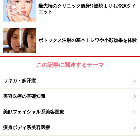
最先端のクリニック痩身!?燃焼よりも冷凍ダイ
いくというのです。
エット
ボトックス注射の基本！シワや小顔効果を体験
港南地区・美容医療の貴公子・安藤太一院長。懇切丁寧、的
確なカウンセリングもお見事です
この記事に関連するテーマ
その時の出力にもよりますが、気になるダウンタイムは
ワキガ・多汗症
比較的少なめ。直後は赤みが出ますがメイクをすれば完
璧に隠せる程度。激しい皮むけもありません。ガイドも
美容医療の基礎知識
この春挑戦しましたが、赤かったのは翌日の夜まで、カ
サブタもできず触るとガサガサしているかな？と思う程
美顔フェイシャル系美容医療
度のダウンタイムしか感じませんでした。
痩身ボディ系美容医療
大きなニキビ跡を無かったことにする、などドラマティ