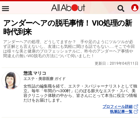
アンダーヘアの脱毛事情！ VIO処理の新
時代到来
アンダーヘアの処理、どうしてますか？ 手や足のようにツルツルが必
ず正解とも言えないし、友達にも気軽に聞ける話でもない……そこで今回
は様々な美と健康のプロフェッショナルに、昨今のアンダーヘア事情や
間違えの無いVIO脱毛の方法について伺いました！
更新日：
2019年04月11日
惣流 マリコ
エステ・美容医療 ガイド
女性誌の編集職を経て、エステ・スパジャーナリストとして独
立。毎年「年間のべ300軒」にのぼる膨大なエステ・スパ、美
容クリニック体験の中から、皆さんにとって本当に役立つ情報
だけをお届けします。
プロフィール詳細
執筆記事一覧