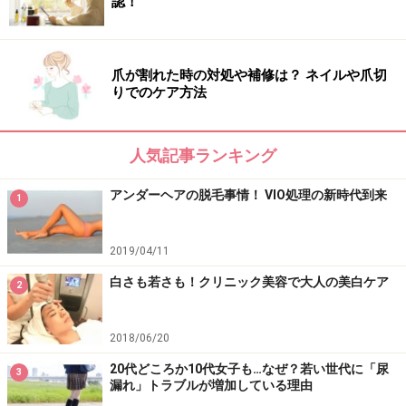
認！
【お話を伺った福山先生のクリニック】
■アヴェニューウィメンズクリニック DATA
所在地：東京都港区六本木7-14-7 六本木トリニティビル
爪が割れた時の対処や補修は？ ネイルや爪切
4Ｆ
りでのケア方法
初診料：無料（保険診療は除く）
TEL：0120-766-649
人気記事ランキング
URL:
https://www.aw-clinic.com/
アンダーヘアの脱毛事情！ VIO処理の新時代到来
1
※記事内容は執筆時点のものです。最新の内容をご確認くださ
い。
2019/04/11
※個人の体質、また、誤った方法による実践に起因して肌荒れや
不調を引き起こす場合があります。実践の際には、必ず自身の体
白さも若さも！クリニック美容で大人の美白ケア
2
質及び健康状態を十分に考慮し、正しい方法で行ってください。
また、全ての方への有効性を保証するものではありません。
2018/06/20
次のページへ
1
/
3
20代どころか10代女子も…なぜ？若い世代に「尿
3
漏れ」トラブルが増加している理由