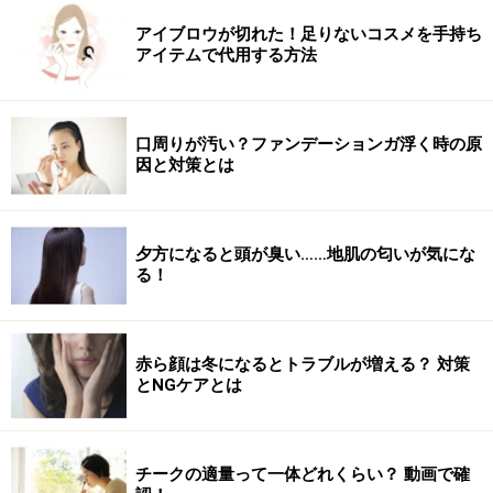
るようないかにも“自己処理っぽい”女性が多かったんで
アイブロウが切れた！足りないコスメを手持ち
すが、最近はエステやクリニックでちゃんと処理を済ま
アイテムで代用する方法
せた方が断然多いですね。
ただアンダーヘアの処理率には地域差があるようです。
地方の産科に勤めていた友人も、最近都内で開業したの
口周りが汚い？ファンデーションガ浮く時の原
ですが『患者さんの処理率が高すぎる！』とショックを
因と対策とは
受けていましたから(笑)」
ここ20年でデリケートゾーンのムダ毛は「手つかず」か
夕方になると頭が臭い……地肌の匂いが気にな
る！
ら「お手入れ済み」が主流に。美容クリニックやエステ
でしっかり処理して理想の状態を手に入れる人が増えて
いるようです。
赤ら顔は冬になるとトラブルが増える？ 対策
とNGケアとは
次ページではクリニックやエステサロンで行われている
VIOの脱毛方法についてご紹介します！
チークの適量って一体どれくらい？ 動画で確