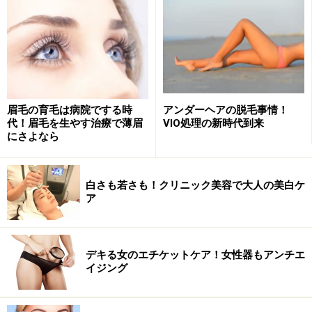
ムダ毛を無くすことで現れる！ 発表！ VIO処理済み女子
のお悩みTOP３
アンダーヘアには「最後の決断」をするタイミングがあ
る
アンダーヘア・デリケートゾーンの関連記事
眉毛の育毛は病院でする時
アンダーヘアの脱毛事情！
代！眉毛を生やす治療で薄眉
VIO処理の新時代到来
にさよなら
人気婦人科医は知っている！
白さも若さも！クリニック美容で大人の美白ケ
「日本女性のアンダーヘア、今昔」
ア
ここ十数年の間で日本女性のアンダーヘアは激変の時代
を迎えている、そんなお話をしてくださったのは「アヴ
デキる女のエチケットケア！女性器もアンチエ
ェニューウィメンズクリニック」院長・福山千代子先
イジング
生。のべ何万人もの女性のお悩みを解決してきたベテラ
ンドクター曰く、日本女性のアンダーヘア事情はここ20