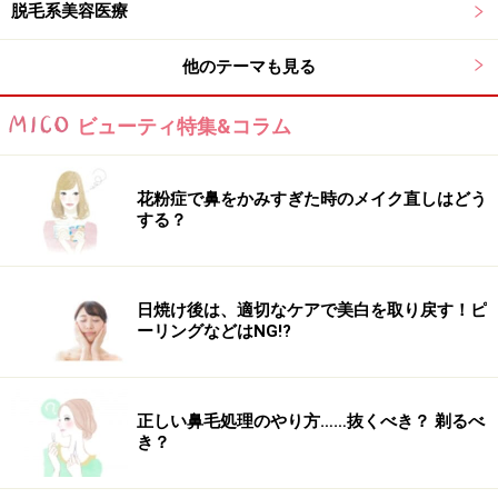
とってはかなり最近の話です。
脱毛系美容医療
他のテーマも見る
福山：
「その後、徐々にアンダーヘアの処理をしている
女性の割合が増えていったのですが、Vゾーンの処理の
ビューティ特集&コラム
仕方は、その都度
アンダーヘアの形
の流行りがありまし
た。例えば12～13年前くらいのビキニラインはIやOゾー
ンはツルツル、Vゾーンにだけ黒々とした長方形の毛が
花粉症で鼻をかみすぎた時のメイク直しはどう
する？
残っているいわゆる“味付け海苔”のような形が殆どだっ
たんです。
その頃になると無毛もそこまで珍しくはなかったと記憶
日焼け後は、適切なケアで美白を取り戻す！ピ
しています。最近では処理済み女性と手つかず女性の割
ーリングなどはNG!?
合が完全に逆転していますね」
VIOの処理の方法に何か変化はありましたか？
正しい鼻毛処理のやり方……抜くべき？ 剃るべ
き？
福山：
「昔は剃り後が青々としていたり、肌荒れしてい