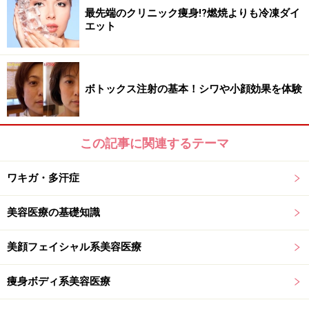
年で著しい変化を遂げているそう。
最先端のクリニック痩身!?燃焼よりも冷凍ダイ
エット
のべ数万人のデリケートゾーンを診てきた福山院長。可愛い
ボトックス注射の基本！シワや小顔効果を体験
笑顔で重みある証言をできちゃうのが素晴らしい！
福山院長（以下、敬称略）：
「私が産婦人科医となった
2001年頃は、アンダーヘアは手つかずの方が多く、せい
この記事に関連するテーマ
ぜいが下着からはみ出そうなところを自分で剃ったり短
ワキガ・多汗症
く切り揃えている“自己処理派”の女性ばかりでした。
ですから今でいうところのハイジニーナ（アンダーヘア
美容医療の基礎知識
を全て処理した状態）をされている方は大変珍しかった
ですね。ドクターになりたての私にとって、ツルツルの
美顔フェイシャル系美容医療
デリケートゾーンは内心すごい衝撃でしたね（笑）」
痩身ボディ系美容医療
2001年といえば18年前。とっくに成人していたガイドに