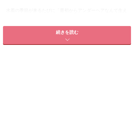
水着の季節が来るたびに「最初からアンダーヘアなんて生え
てなければよかったのに～！」と思うけれど……
アンダーヘアの処理を何もしないのは論外ですが、他パ
続きを読む
ーツのようにツルツルが絶対とも言えないし、友達にだ
って気安く出せる話題でもない……そこで今回はさまざま
な美と健康のプロフェッショナルに、昨今のVIO事情や
今後脱毛するにあたってのアドバイスを伺いました！
＜目次＞
人気婦人科医は知っている！ 「日本女性のアンダーヘ
ア、今昔」
アンダーヘアの脱毛│クリニックはレーザー、エステは
光やワックスが主流
イマドキのVIO脱毛、必勝法 カリスマドクター＆エステ