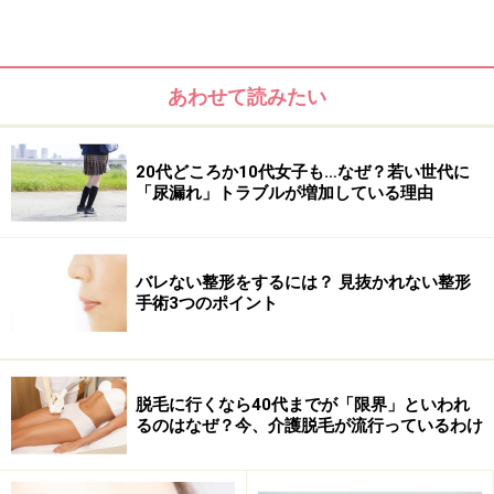
ティシャンに聞きました！
あわせて読みたい
20代どころか10代女子も…なぜ？若い世代に
「尿漏れ」トラブルが増加している理由
バレない整形をするには？ 見抜かれない整形
手術3つのポイント
アンダーヘアの脱毛│I&Oラインは無毛、Vラインは幅を
狭める人が大多数
脱毛に行くなら40代までが「限界」といわれ
るのはなぜ？今、介護脱毛が流行っているわけ
初回～3回まではVラインも全取り。その理由は？
アンダーヘアは他のパーツより時間がかかる