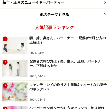
新年・正月のニューイヤーパーティー
に「HAPPY VALENTINE’S DAY!」と書いたコピー用紙を
貼りました。透明のお皿をのせると文字が透けて見える
他のテーマも見る
ので面白いですよ。ペーパーナプキンは4等分に切り、
それぞれを折り紙の要領でハートの形に折りました。
人気記事ランキング
妻、嫁、奥さん、パートナー……配偶者の呼び方の
1
正解は？
バレンタインの部屋の飾り方2：ハート型の
フルーツケバブ作り
2024/04/20
配偶者の呼び方は？夫、主人、旦那、パートナ
2
ー、正解はあるか
ハート型のお菓子がいっぱい
2024/04/17
バレンタインデーパーティー中、子ども達はお菓子のデ
キャンディレイの作り方！簡単&キュートなお菓子
3
のネックレス
コレーションを楽しみます。長い串に刺した果物はfruit
kebab(フルーツケバブ）と呼ばれる定番のパーティーフ
2024/04/15
ードです。 今回は子ども達にフルーツケバブを作っても
ペーパーポンポンの作り方やアレンジ・飾り付け
4