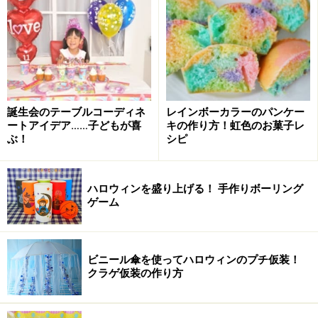
誕生会のテーブルコーディネ
レインボーカラーのパンケー
部屋のデコレーション
ートアイデア……子どもが喜
キの作り方！虹色のお菓子レ
ぶ！
シピ
バレンタインデーパーティーでは、部屋中に赤いハート
の飾りを沢山飾ります。今回は壁にはハートの飾りを吊
ハロウィンを盛り上げる！ 手作りボーリング
るし、天井からはハート模様の風船を吊り下げました。
ゲーム
テーブルの上にもハート型の食べ物を並べ、ハートづく
しのコーディネイトにしています。
ビニール傘を使ってハロウィンのプチ仮装！
クラゲ仮装の作り方
バレンタインの部屋の飾り方1：画用紙等を