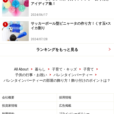
らいましょう。
アイディア集！
2024/06/17
サッカーボール型ピニャータの作り方！くす玉×ス
5
フルーツケバブ
イカ割り
先ず数種類の果物を小さなクッキーカッターでハート型
2024/07/28
に切り抜きます。そして順番に竹串に刺していきます。
ランキングをもっと見る
フルーツケバブをコップに立てる時は、底に食品ラップ
で包んだおにぎりを詰めておくと串が刺しやすく、倒れ
にくくなります。
>
>
>
>
All About
暮らし
子育て・キッズ
子育て
＊子どもが串で手を刺さないように注意してください。
>
>
子供の行事・お祝い
バレンタインパーティー
バレンタインパーティーの部屋の飾り方！飾り付けのポイントは？
会社概要
採用情報
投資家情報
広告掲載
子どもが作ったデコクッキー。
利用規約
プライバシーポリシー