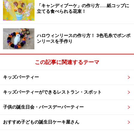
ハート型に切る
「キャンディブーケ」の作り方……紙コップに
立てる食べられる花束！
ハートづくしのパーティーフード
ハロウィンリースの作り方！ 3色毛糸でポンポ
ンリースを手作り
バレンタインデーパーティーの食べ物は、クッキーカッ
ターを使って全てハート型に切り抜きます。市販のピザ
この記事に関連するテーマ
もサンドイッチも大きめのクッキーカッターを使えば簡
単にハート型に切ることができますよ。サンドイッチは
キッズパーティー
パンの中央を小さなクッキーカッターで切り抜き、間に
ラズベリージャムを挟みました。
キッズパーティーができるレストラン・スポット
子供の誕生日会・バースデーパーティー
手軽なランチョンマットとハートの紙ナプキン
おすすめ子どもの誕生日ケーキ屋さん
プレイスマット（ランチョンマット）は赤い画用紙の上