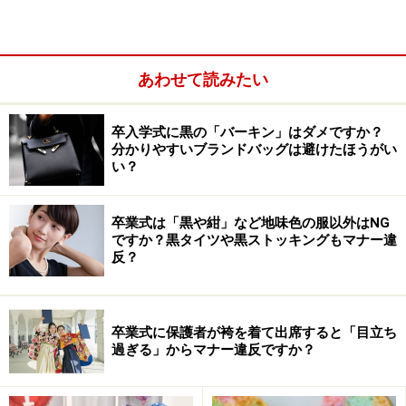
レゼントを渡す事はありません。子ども達は幼稚園や小
学校でバレンタインデーパーティーを開き、クラスメイ
ト全員でカードを贈り合います。パーティーではハート
あわせて読みたい
の工作を作ったり、カードを持ち帰るための袋を作りま
す。またお菓子にデコレーションを施したりしてパーテ
卒入学式に黒の「バーキン」はダメですか？
ィーを盛り上げます。 欧米のバレンタインデーは愛の告
分かりやすいブランドバッグは避けたほうがい
白の日ではなく、夫婦、親子、友達の間でお互いの絆を
い？
確かめ合う日なのです。
卒業式は「黒や紺」など地味色の服以外はNG
ですか？黒タイツや黒ストッキングもマナー違
反？
卒業式に保護者が袴を着て出席すると「目立ち
過ぎる」からマナー違反ですか？