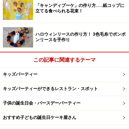
「キャンディブーケ」の作り方……紙コップに
ちなみに「旦那」は、オフィシャルな場面や目上の人に
立てる食べられる花束！
は、使えません。「主人」よりも格は上とはされていま
すが、今は、カジュアルでやや雑な印象を与えてしまい
ハロウィンリースの作り方！ 3色毛糸でポンポ
ます。
ンリースを手作り
配偶者の呼び方を使い分けるのはマナー？
この記事に関連するテーマ
こういった使い分けに抵抗のある方は、呼称を考えても
キッズパーティー
らうためのアクションとして
「夫」を使い続けてもよい
でしょう。ことばは意外と伝染しやすいですし、聞く方
キッズパーティーができるレストラン・スポット
が慣れるということもあります。
子供の誕生日会・バースデーパーティー
ただ、使い分けが暗に強制されるようなコミュニティで
おすすめ子どもの誕生日ケーキ屋さん
は、
無理をせず、「夫」以外のことばに置き換えてもよ
い
と思います。身近なことばを一朝一夕に変えるのは難