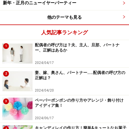
新年・正月のニューイヤーパーティー
しいものですし、自分と異なるマナーやルールに対する
複雑な感情が絡んでくることもあるからです。
他のテーマも見る
時間はかかるかもしれませんが、上手にコミュニケーシ
人気記事ランキング
ョンをとりつつ、その違和感も持ち続けていれば、適切
配偶者の呼び方は？夫、主人、旦那、パートナ
1
なタイミングに行動を起こすことができるでしょう。
ー、正解はあるか
日常的に「主人」という呼称を使う人は、本来の意味を
2024/04/17
意識することはないのかもしれません。けれど、日本の
妻、嫁、奥さん、パートナー……配偶者の呼び方の
2
正解は？
一般常識にとらわれていない、たとえば子どもや外国人
の目から見たとき、
「主人」ということばが主従関係を
2024/04/20
連想させる
ことは、理解しておきたいものです。そう知
ペーパーポンポンの作り方やアレンジ・飾り付け
3
ることで、自分の子どもに「お父さんは、お母さんの"主
アイディア集！
人"である」と思わせたくないという人も、きっと出てく
2024/06/17
るでしょう。
キャンディレイの作り方！簡単&キュートなお菓子
4