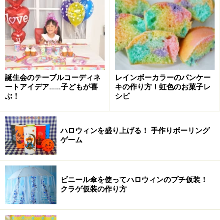
る表現です。
●プライベートでは「主人」
プライベートに近い場面では「夫」という呼び方は、生
意気・よそよそしいなどと言われてしまうことがありま
す。特に、目上の人のいるときや妻としての立場で行動
誕生会のテーブルコーディネ
レインボーカラーのパンケー
ートアイデア……子どもが喜
キの作り方！虹色のお菓子レ
するとき（夫の仕事関係者への挨拶など）は、「主人」
ぶ！
シピ
がよく使われます。
●親しい友人同士で使われる「旦那」
ハロウィンを盛り上げる！ 手作りボーリング
ゲーム
「旦那」は、親しい人やママ友同士のくだけた会話で多
く使われますが、自分の配偶者を「旦那」と呼ぶ人が多
い場では、「夫」は壁を感じさせてしまうこともあるよ
ビニール傘を使ってハロウィンのプチ仮装！
うです。そこで、まわりに合わせて「旦那」、響きが強
クラゲ仮装の作り方
すぎるときは「主人」「うちの人」に置き換える人もい
ます。