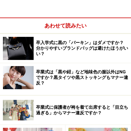
使い分けを求められる「夫」「主人」「旦
那」
あわせて読みたい
ただし今でも、正式な「夫」ではなく、男女同権の観点
から問題であるとされている「主人」を使った方が受け
卒入学式に黒の「バーキン」はダメですか？
入れられやすい状況は、珍しくありません。また、
分かりやすいブランドバッグは避けたほうがい
「夫」という呼び方に冷たさを感じる人もいるようで
い？
す。
卒業式は「黒や紺」など地味色の服以外はNG
そのため、TPOに沿った使い分けが求められることにな
ですか？黒タイツや黒ストッキングもマナー違
反？
ります。
●オフィシャルなシーンでの「夫」
卒業式に保護者が袴を着て出席すると「目立ち
ビジネスなどオフィシャルな場面、知人や不特定多数
過ぎる」からマナー違反ですか？
（SNSなど）とのやりとりでは、「夫」を使います。上
で述べた通り、基本的には「夫」はどんなときでも使え