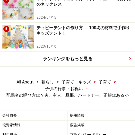
のネックレス
今話している相手の配偶者を何と呼ぶか
2024/04/15
ティピーテントの作り方……100均の材料で手作り
話している相手の配偶者を何と呼ぶかについては、今の
5
キッズテント！
ところ、
「ご主人」が一般的
です。「主人」ということ
ばに抵抗があっても、これに代わる
ちょうどいい呼称が
2023/10/10
見つからない
ために、やむを得ず使っている人も多いの
ランキングをもっと見る
でしょう。
なお、ご本人が「パートナー」など、上下関係を感じさ
>
>
>
>
All About
暮らし
子育て・キッズ
子育て
せない呼び方をしている場合は、
「パートナーの方」と
>
子供の行事・お祝い
配偶者の呼び方は？夫、主人、旦那、パートナー、正解はあるか
相手に準じます
。「〇〇さん」と名前で呼ぶ方がスッキ
リするケースもあります。
会社概要
採用情報
また、「〇〇さんのお宅では」「〇〇さんのご家族は」
投資家情報
広告掲載
など、あえて
「夫」に該当することばを使わない
方法も
利用規約
プライバシーポリシー