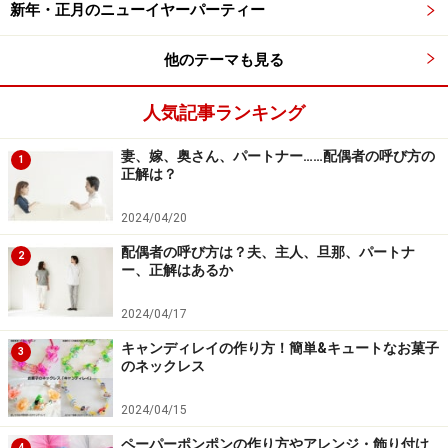
新年・正月のニューイヤーパーティー
キッチンペーパーで作ったピンは通常のピンと違い、ピ
他のテーマも見る
ンを縦に積むこともできます。ピンをトーテムポールの
様に高く積み上げたら、それを的にしてキックボーリン
人気記事ランキング
グを楽しむ事もできますよ！ ただし、ボールを強く当て
ると色画用紙が破れることもあるので力加減には注意し
妻、嫁、奥さん、パートナー……配偶者の呼び方の
1
正解は？
てくださいね。
2024/04/20
縦に積めばキックボーリングも楽しめます！
配偶者の呼び方は？夫、主人、旦那、パートナ
2
ー、正解はあるか
2024/04/17
ナイスシュート！！
キャンディレイの作り方！簡単&キュートなお菓子
3
のネックレス
【関連記事】
2024/04/15
ペーパーポンポンの作り方やアレンジ・飾り付け
4