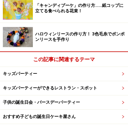
5.色画用紙の表面にハロウィンデザインのウォールステ
「キャンディブーケ」の作り方……紙コップに
立てる食べられる花束！
ッカーを貼ります。
セリアのウォールステッカーです。
ハロウィンリースの作り方！ 3色毛糸でポンポ
ンリースを手作り
6.ピンを並べてボーリングを楽しみます。ボールを投げ
る人の年齢や力に合わせてピンの置き方やボールを投げ
この記事に関連するテーマ
る位置を調整しましょう。ボールが軽かったり、ピンと
ピンの間が狭いとピンが倒れません。
キッズパーティー
キッズパーティーができるレストラン・スポット
横に並べたり、縦に積んだり、アレンジを楽しみましょう。
子供の誕生日会・バースデーパーティー
おすすめ子どもの誕生日ケーキ屋さん
サッカー好きなら「キックボーリング」に
挑戦！