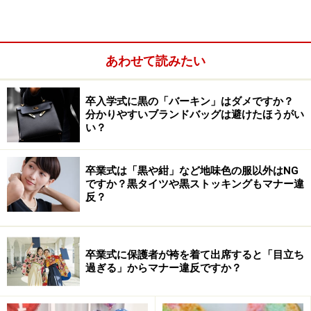
キッチンペーパーを使ったハロウィンピン
あわせて読みたい
の作り方
■材料
卒入学式に黒の「バーキン」はダメですか？
分かりやすいブランドバッグは避けたほうがい
キッチンペーパー 6本、色画用紙 6色、ウォールステ
い？
ッカー、セロハンテープ、はさみ、ボール
卒業式は「黒や紺」など地味色の服以外はNG
■作り方
ですか？黒タイツや黒ストッキングもマナー違
1.キッチンペーパー、色画用紙、ウォールステッカーを
反？
用意します。今回はセリアのウォールステッカーを２種
類使いました。
卒業式に保護者が袴を着て出席すると「目立ち
過ぎる」からマナー違反ですか？
材料はキッチンペーパー、色画用紙、ウォールステッカーで
す。