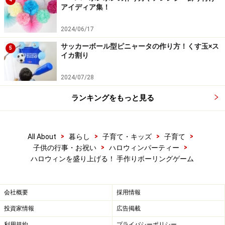
たこ焼き器で作るハロウィンのパーティー料理！
アイディア集！
10分で出来るハロウィンのテーブルコーディネート
2024/06/17
【ハロウィン工作25選】紙コップ・毛糸・画用紙で
サッカーボール型ピニャータの作り方！くす玉×ス
簡単にできる手作りアイデア
5
イカ割り
ハロウィンを盛り上げる！ 手作りボーリングゲーム
2024/07/28
ハロウィンゲーム！パーティーが120％盛り上がる4
選
ランキングをもっと見る
>
>
>
>
All About
暮らし
子育て・キッズ
子育て
※記事内容は執筆時点のものです。最新の内容をご確認くださ
>
>
子供の行事・お祝い
ハロウィンパーティー
い。
ハロウィンを盛り上げる！ 手作りボーリングゲーム
【編集部おすすめの購入サイト】
会社概要
採用情報
Amazonで子育て関連の商品をチェック！
投資家情報
広告掲載
利用規約
プライバシーポリシー