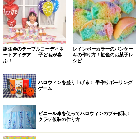
2.キッチンペーパーの幅に合わせて色画用紙を切りま
す。
キッチンペーパーの幅に合わせて画用紙を切ります。
誕生会のテーブルコーディネ
レインボーカラーのパンケー
3.キッチンペーパーに色画用紙を一周ぐるっと巻いて、
ートアイデア……子どもが喜
キの作り方！虹色のお菓子レ
ぶ！
シピ
重なった部分をテープで留めます。
ハロウィンを盛り上げる！ 手作りボーリング
キッチンペーパーに色画用紙を巻きます。
ゲーム
4.同じように6色の色画用紙でピンを6本作ってくださ
い。
ビニール傘を使ってハロウィンのプチ仮装！
クラゲ仮装の作り方
ピンは5～6本作ってください。