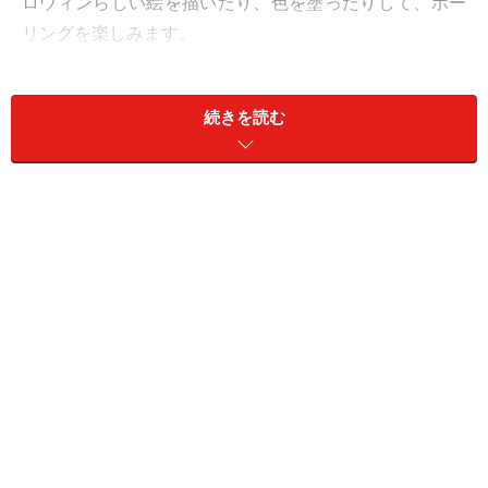
ロウィンらしい絵を描いたり、色を塗ったりして、ボー
リングを楽しみます。
しかし簡単にハロウィンらしいピンを作るなら、デコレ
続きを読む
ーションに100均のウォールステッカーを使ってみるの
がオススメ！お洒落でインテリアグッズのようなピンが
手軽に作れますよ。