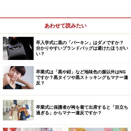
簡単なバレンタインカードを手作り！子ど
もにもおすすめ！
あわせて読みたい
卒入学式に黒の「バーキン」はダメですか？
画用紙で簡単に作れるカードです
分かりやすいブランドバッグは避けたほうがい
い？
画用紙を二つに折り、中にパソコンで作ったメッセージ
を貼ったものと、中に子供の手型を貼ったもの、2種類
卒業式は「黒や紺」など地味色の服以外はNG
の手作りカードの作り方を紹介します。
ですか？黒タイツや黒ストッキングもマナー違
反？
画用紙で簡単に作れる！バレンタインカー
ドの作り方
卒業式に保護者が袴を着て出席すると「目立ち
過ぎる」からマナー違反ですか？