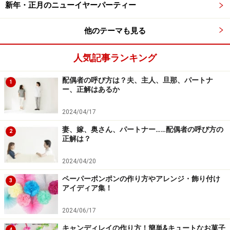
新年・正月のニューイヤーパーティー
を添えます。お菓子は裏に両面テープを付けてカードに
貼るか、カードと一緒に封筒の中に入れてください。
他のテーマも見る
人気記事ランキング
手形を使ったバレンタインカードの作り方
配偶者の呼び方は？夫、主人、旦那、パートナ
1
ー、正解はあるか
2024/04/17
妻、嫁、奥さん、パートナー……配偶者の呼び方の
2
正解は？
1. ピンクの画用紙を二つ折りにし、輪の方に親指がくる
2024/04/20
ように子供の手の平をのせます。
ペーパーポンポンの作り方やアレンジ・飾り付け
3
アイディア集！
この時、親指と人差し指が紙の輪の部分に重なるように
してください。そして手の輪郭を鉛筆でなぞり、手形を
2024/06/17
取ります。
キャンディレイの作り方！簡単&キュートなお菓子
4