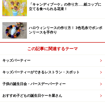
「キャンディブーケ」の作り方……紙コップに
三つ折りにして画用紙からはみ出さないように端に貼り
立てる食べられる花束！
付けます。
ハロウィンリースの作り方！ 3色毛糸でポンポ
ンリースを手作り
3. 表紙にイラスト（私はインターネットの無料の著作権
この記事に関連するテーマ
フリーのイラストをダウンロードしました）やお好きな
シール、マスキングテープを貼ります。
キッズパーティー
キッズパーティーができるレストラン・スポット
*
無料イラスト/春夏秋冬/イラストわんパグ
子供の誕生日会・バースデーパーティー
おすすめ子どもの誕生日ケーキ屋さん
4. メッセージの書かれた紙に名前を書き、小さなお菓子