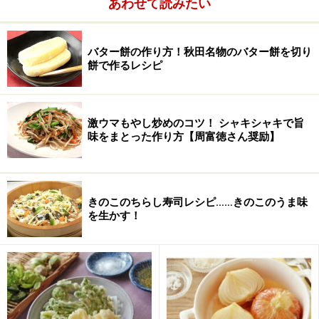
あわせて読みたい
醤油
大さじ5
酒
大さじ3
バター餅の作り方！秋田名物のバター餅を切り
餅で作るレシピ
砂糖
大さじ3
激ウマもやし炒めのコツ！ シャキシャキで旨
味をまとった作り方【周富徳さん奨励】
きのこのちらし寿司レシピ……きのこのうま味
を生かす！