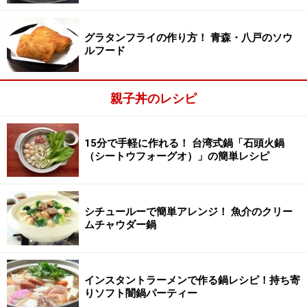
グラタンフライの作り方！ 青森・八戸のソウ
ルフード
親子丼のレシピ
15分で手軽に作れる！ 台湾式鍋「石頭火鍋
（シートウフォーグオ）」の簡単レシピ
鍋に出汁、調味料、鶏肉、玉ねぎを入れて煮る
2
鍋に出汁を入れて火にかけ、酒、砂糖、醤油を入れる。
煮立ちはじめたら、鶏肉と玉ねぎを入れて煮る。
シチュールーで簡単アレンジ！ 魚介のクリー
ムチャウダー鍋
インスタントラーメンで作る鍋レシピ！持ち寄
りソフト闇鍋パーティー