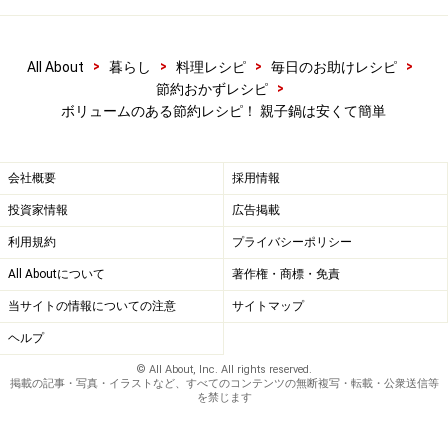
>
>
>
>
All About
暮らし
料理レシピ
毎日のお助けレシピ
>
節約おかずレシピ
ボリュームのある節約レシピ！ 親子鍋は安くて簡単
長ネギを散らして弱火で蒸し煮
5
長ネギを散らし、蓋をして弱火で蒸し煮する。
会社概要
採用情報
投資家情報
広告掲載
利用規約
プライバシーポリシー
All Aboutについて
著作権・商標・免責
当サイトの情報についての注意
サイトマップ
ヘルプ
© All About, Inc. All rights reserved.
掲載の記事・写真・イラストなど、すべてのコンテンツの無断複写・転載・公衆送信等
を禁じます