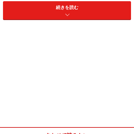
続きを読む
親子鍋(4～5人分)
■
具材
鶏肉
むね肉 200ｇ
豆腐
半丁 （350ｇ）
たまねぎ
大2個
ねぎ
1本
卵
4～5個
■
調味料
だし
300ｃｃ