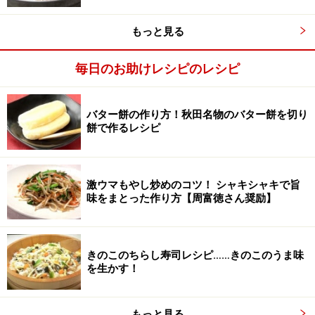
もっと見る
毎日のお助けレシピのレシピ
バター餅の作り方！秋田名物のバター餅を切り
餅で作るレシピ
激ウマもやし炒めのコツ！ シャキシャキで旨
味をまとった作り方【周富徳さん奨励】
玉ねぎがしんなりしたら豆腐を入れる
3
きのこのちらし寿司レシピ……きのこのうま味
玉ねぎがしんなりと煮えたら、豆腐を敷き詰めるように
を生かす！
並べて煮る。
もっと見る