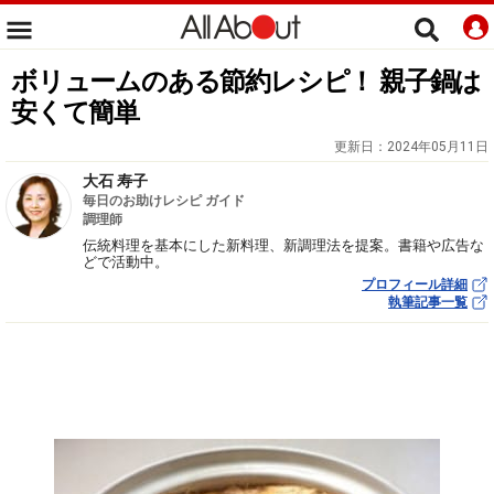
ボリュームのある節約レシピ！ 親子鍋は
安くて簡単
更新日：
2024年05月11日
大石 寿子
毎日のお助けレシピ ガイド
調理師
伝統料理を基本にした新料理、新調理法を提案。書籍や広告な
どで活動中。
プロフィール詳細
執筆記事一覧