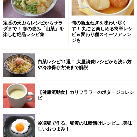
親子鍋の作り方・手順
■
親子鍋を作る
定番の天ぷらレシピからサラ
旬の新玉ねぎを味わい尽く
材料を切る
1
ダまで！ 春の恵み「山菜」を
す！ 丸ごと楽しめる簡単レシ
楽しむ絶品レシピ集
ピ＆変わり種スイーツアレン
たまねぎは半分に切って、繊維と直角に1ｃｍ幅に切
ジも
る。鶏肉は一口大の削ぎ切りにする。長ネギは斜めの薄
切りにする。豆腐は1ｃｍ厚に切る。
白菜レシピ11選！ 大量消費レシピから洗い方
や冷凍保存方法まで解説
【健康流動食】カリフラワーのポタージュレシ
ピ
冷凍卵で作る、卵黄の味噌漬けレシピ……美味
しいおつまみ！