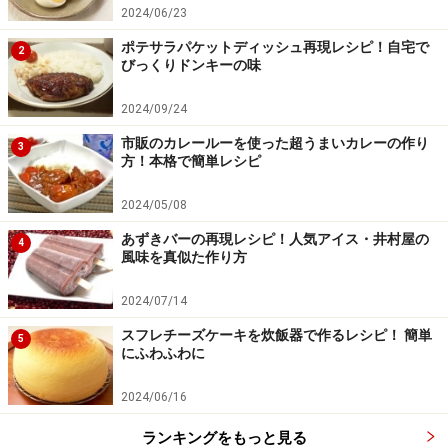
豆腐に火が通ったら溶き卵を流し入れる
4
2024/06/23
豆腐が熱々に煮えたところで、溶き卵を表面全体を覆う
ポテサラパケットディッシュ再現レシピ！自宅で
2
びっくりドンキーの味
感じで流し入れる。
2024/09/24
市販のカレールーを使った超うまいカレーの作り
3
方！本格で簡単レシピ
2024/05/08
あずきバーの再現レシピ！人気アイス・井村屋の
4
風味を真似た作り方
2024/07/14
スフレチーズケーキを炊飯器で作るレシピ！ 簡単
5
にふわふわに
2024/06/16
ランキングをもっと見る