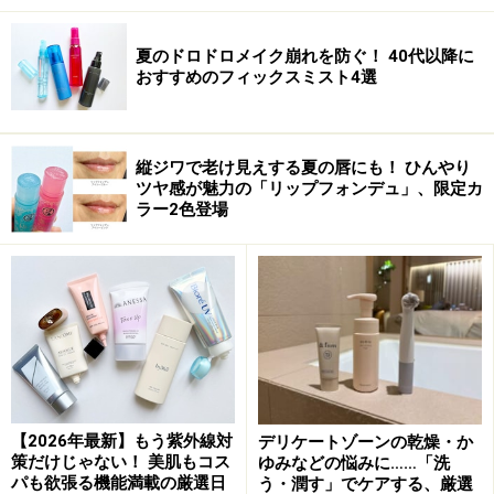
夏のドロドロメイク崩れを防ぐ！ 40代以降に
おすすめのフィックスミスト4選
縦ジワで老け見えする夏の唇にも！ ひんやり
ツヤ感が魅力の「リップフォンデュ」、限定カ
ラー2色登場
【2026年最新】もう紫外線対
デリケートゾーンの乾燥・か
策だけじゃない！ 美肌もコス
ゆみなどの悩みに……「洗
パも欲張る機能満載の厳選日
う・潤す」でケアする、厳選