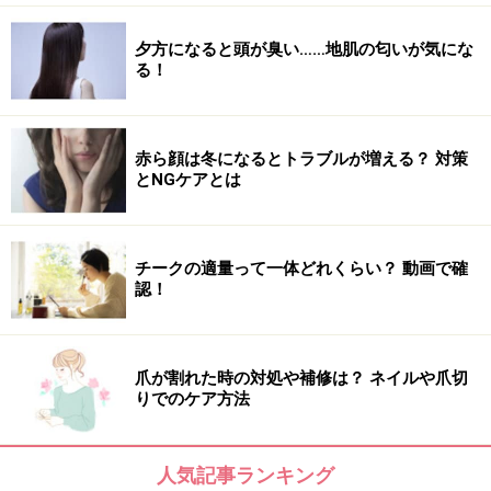
夕方になると頭が臭い……地肌の匂いが気にな
る！
赤ら顔は冬になるとトラブルが増える？ 対策
とNGケアとは
チークの適量って一体どれくらい？ 動画で確
認！
爪が割れた時の対処や補修は？ ネイルや爪切
りでのケア方法
人気記事ランキング