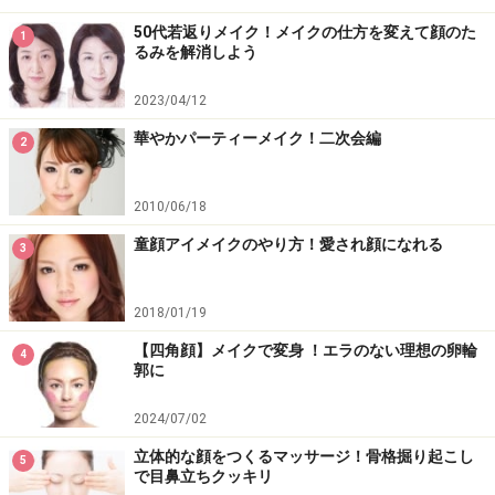
50代若返りメイク！メイクの仕方を変えて顔のた
1
るみを解消しよう
2023/04/12
華やかパーティーメイク！二次会編
2
2010/06/18
童顔アイメイクのやり方！愛され顔になれる
3
2018/01/19
【四角顔】メイクで変身 ！エラのない理想の卵輪
4
郭に
2024/07/02
立体的な顔をつくるマッサージ！骨格掘り起こし
5
で目鼻立ちクッキリ