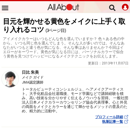
目元を輝かせる黄色をメイクに上手く取
り入れるコツ
(3ページ目)
アイメイクカラーはいつもどんな色を選んでいますか？ 色々ある色の中
から、 いつも同じ色を選んでしまう。そんな人が多いのでは。そんなあ
なたがいつもと違う色が気になる、そんな事はありませんか？今回はイ
エローがキーワード。黄色が気になる日には、パーソナルカラーで似合
う黄色を見つけてハッピーになるメイクテクニックをお伝えします。
更新日：
2013年11月07日
日比 朱美
メイク ガイド
JMA認定講師
トータルビューティコンシェルジュ、ヘアメイクアーティス
ト。大手化粧品会社退職後、モード学園などで講師経験を積
み、高い技術を分かりやすく伝えるノウハウを習得。 一般社団
法人日本メイクカラーカウンセリング協会代表理事。心と外見
の両面をメイクとカラーを通じて輝かせるメソッドの普及のた
め、精力的に活動中。
プロフィール詳細
執筆記事一覧