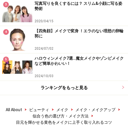
写真写りを良くするには？ スリム&小顔に写る姿
3
勢術
2020/04/15
【四角顔】メイクで変身 ！エラのない理想の卵輪
4
郭に
2024/07/02
ハロウィンメイク7選…魔女メイクやゾンビメイク
5
など簡単かわいい！
2024/10/03
ランキングをもっと見る
>
>
>
>
All About
ビューティ
メイク
メイク・メイクアップ
>
似合う色の選び方・メイク方法
目元を輝かせる黄色をメイクに上手く取り入れるコツ