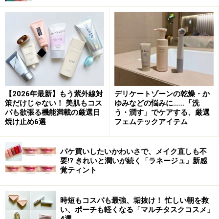
【2026年最新】もう紫外線対
デリケートゾーンの乾燥・か
策だけじゃない！ 美肌もコス
ゆみなどの悩みに……「洗
パも欲張る機能満載の厳選日
う・潤す」でケアする、厳選
焼け止め6選
フェムテックアイテム
パケ買いしたいかわいさで、メイク直しも不
要!? きれいと潤いが続く「ラネージュ」新感
覚ティント
時短もコスパも最強、垢抜け！ 忙しい朝を救
い、ポーチも軽くなる「マルチタスクコスメ」