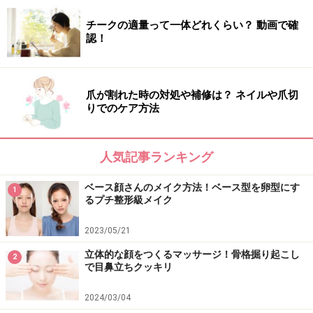
チークの適量って一体どれくらい？ 動画で確
認！
爪が割れた時の対処や補修は？ ネイルや爪切
りでのケア方法
人気記事ランキング
ベース顔さんのメイク方法！ベース型を卵型にす
1
るプチ整形級メイク
2023/05/21
立体的な顔をつくるマッサージ！骨格掘り起こし
2
で目鼻立ちクッキリ
2024/03/04