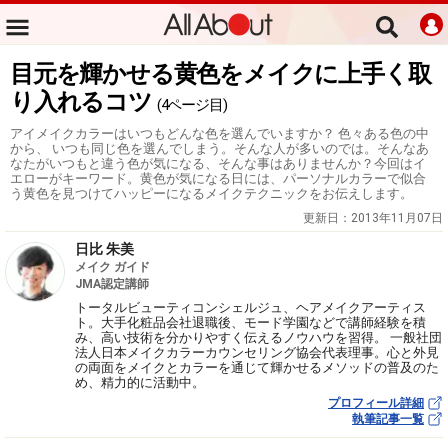
目元を輝かせる黄色をメイクに上手く取
り入れるコツ
(4ページ目)
アイメイクカラーはいつもどんな色を選んでいますか？ 色々ある色の中
から、 いつも同じ色を選んでしまう。そんな人が多いのでは。そんなあ
なたがいつもと違う色が気になる、そんな事はありませんか？今回はイ
エローがキーワード。黄色が気になる日には、パーソナルカラーで似合
う黄色を見つけてハッピーになるメイクテクニックをお伝えします。
更新日：
2013年11月07日
日比 朱美
メイク ガイド
JMA認定講師
トータルビューティコンシェルジュ、ヘアメイクアーティス
ト。大手化粧品会社退職後、モード学園などで講師経験を積
み、高い技術を分かりやすく伝えるノウハウを習得。 一般社団
法人日本メイクカラーカウンセリング協会代表理事。心と外見
の両面をメイクとカラーを通じて輝かせるメソッドの普及のた
め、精力的に活動中。
プロフィール詳細
執筆記事一覧