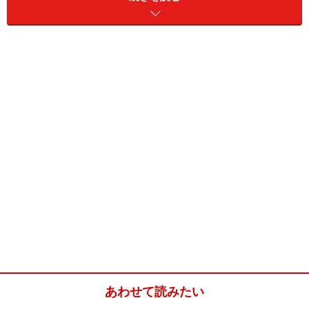
か？
くるみチーズパン(6個分)
■
くるみチーズパンの材料
強力粉
200g
ドライイースト
4g
砂糖
20g
塩
3g
スキムミルク
10
無塩バター
20g
あわせて読みたい