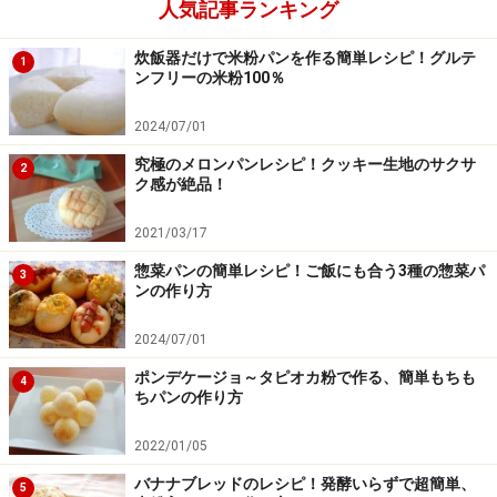
人気記事ランキング
炊飯器だけで米粉パンを作る簡単レシピ！グルテ
1
ンフリーの米粉100％
2024/07/01
究極のメロンパンレシピ！クッキー生地のサクサ
2
ク感が絶品！
2021/03/17
生地を折る
4
惣菜パンの簡単レシピ！ご飯にも合う3種の惣菜パ
3
ンの作り方
生地を二つに折り、綴じ目を上にして自分に垂直に置き
ます。この綴じ目を隠すようにもう一度手前から二つ折
2024/07/01
りにします。これを数回繰り返し、表面をきれいに整え
ポンデケージョ～タピオカ粉で作る、簡単もちも
4
ていきます。
ちパンの作り方
2022/01/05
バナナブレッドのレシピ！発酵いらずで超簡単、
5