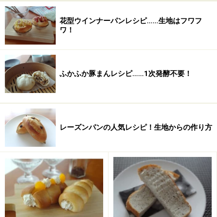
水
125g
花型ウインナーパンレシピ……生地はフワフ
くるみ
60g
ワ！
ふかふか豚まんレシピ……1次発酵不要！
レーズンパンの人気レシピ！生地からの作り方
■
フィリングの材料
カマンベールチーズ
100g