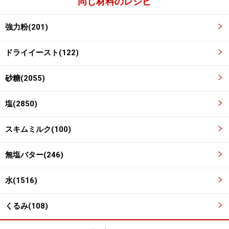
同じ材料のレシピ
分割をする
3
強力粉(201)
発酵完了した生地を計量し、6個に分割します。
その際、スケッパーで生地をいためないように気をつけ
ドライイースト(122)
ましょう。
砂糖(2055)
塩(2850)
スキムミルク(100)
無塩バター(246)
水(1516)
くるみ(108)