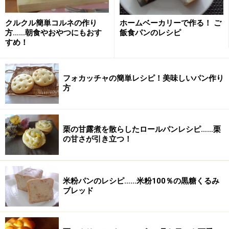
くるみチーズパンの作り方・手順
クルクル簡単コルネの作り
ホームベーカリーで作る！ ご
方……朝食やおやつにもおす
飯食パンのレシピ
■
下準備
すめ！
カットしておく
1
くるみはオーブンでローストしてから冷ましておきまし
フォカッチャの簡単レシピ！美味しいパン作り
方
ょう。
目安は150度で12分です。
また、チーズは12個にカットしておきましょう。
栗の甘露煮を散らしたロールパンレシピ……栗
の甘さが引き立つ！
米粉パンのレシピ……米粉100％の黒糖くるみ
ブレッド