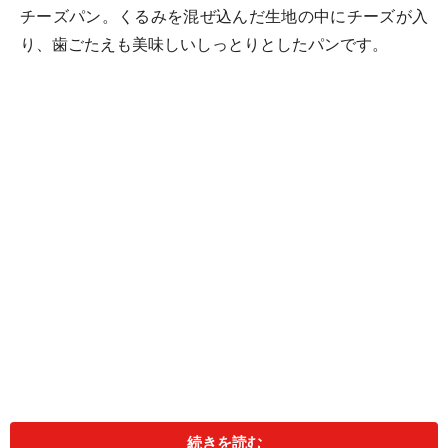
チーズパン。くるみを混ぜ込んだ生地の中にチーズが入
り、歯ごたえも美味しいしっとりとしたパンです。
くるみはブレインフードと呼ばれ、バランス良く栄養が
豊富に含まれています。是非、朝食用にいかがでしょう
続きを読む