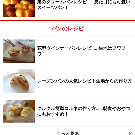
栗のクリームパンレシピ……見た目にも可愛い
スイーツパン！
パンのレシピ
花型ウインナーパンレシピ……生地はフワフ
ワ！
レーズンパンの人気レシピ！生地からの作り方
■
生地を作る
生地をこねる～発酵終了
2
クルクル簡単コルネの作り方……朝食やおやつ
「基本の丸パン」
の工程を参考に、1次発酵終了までを
にもおすすめ！
終えましょう。
もっと見る