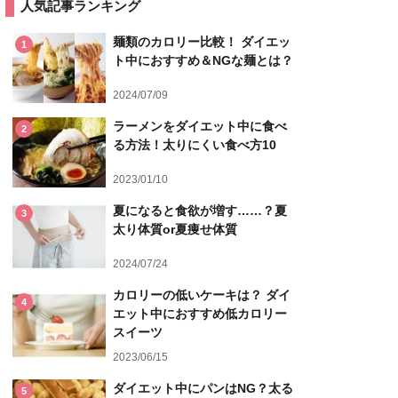
人気記事ランキング
麺類のカロリー比較！ ダイエッ
1
ト中におすすめ＆NGな麺とは？
2024/07/09
ラーメンをダイエット中に食べ
2
る方法！太りにくい食べ方10
2023/01/10
夏になると食欲が増す……？夏
3
太り体質or夏痩せ体質
2024/07/24
カロリーの低いケーキは？ ダイ
4
エット中におすすめ低カロリー
スイーツ
2023/06/15
ダイエット中にパンはNG？太る
5